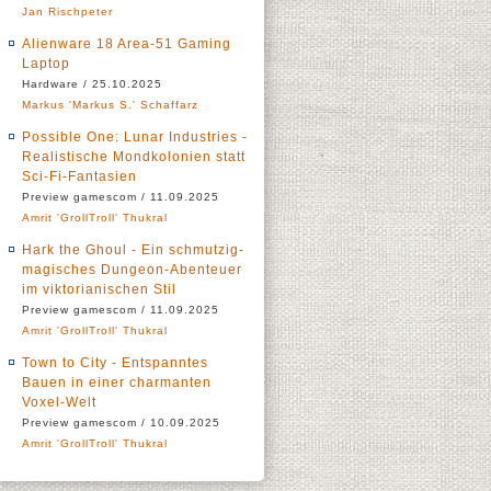
Jan Rischpeter
Alienware 18 Area-51 Gaming
Laptop
Hardware / 25.10.2025
Markus 'Markus S.' Schaffarz
Possible One: Lunar Industries -
Realistische Mondkolonien statt
Sci-Fi-Fantasien
Preview gamescom / 11.09.2025
Amrit 'GrollTroll' Thukral
Hark the Ghoul - Ein schmutzig-
magisches Dungeon-Abenteuer
im viktorianischen Stil
Preview gamescom / 11.09.2025
Amrit 'GrollTroll' Thukral
Town to City - Entspanntes
Bauen in einer charmanten
Voxel-Welt
Preview gamescom / 10.09.2025
Amrit 'GrollTroll' Thukral