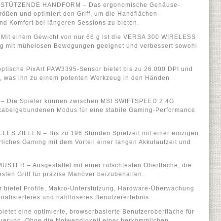
TÜTZENDE HANDFORM – Das ergonomische Gehäuse-
größen und optimiert den Griff, um die Handflächen-
nd Komfort bei längeren Sessions zu bieten.
t einem Gewicht von nur 66 g ist die VERSA 300 WIRELESS
ing mit mühelosen Bewegungen geeignet und verbessert sowohl
ische PixArt PAW3395-Sensor bietet bis zu 26.000 DPI und
z, was ihn zu einem potenten Werkzeug in den Händen
– Die Spieler können zwischen MSI SWIFTSPEED 2.4G
 kabelgebundenen Modus für eine stabile Gaming-Performance
S ZIELEN – Bis zu 196 Stunden Spielzeit mit einer einzigen
liches Gaming mit dem Vorteil einer langen Akkulaufzeit und
ER – Ausgestattet mit einer rutschfesten Oberfläche, die
sten Griff für präzise Manöver beizubehalten.
bietet Profile, Makro-Unterstützung, Hardware-Überwachung
nalisierteres und nahtloseres Benutzererlebnis.
ietet eine optimierte, browserbasierte Benutzeroberfläche für
teuerung. Ohne die Notwendigkeit einer herkömmlichen