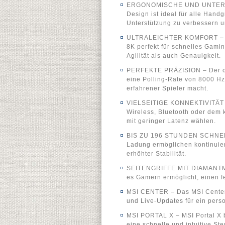
ERGONOMISCHE UND UNTERS
Design ist ideal für alle Hand
Unterstützung zu verbessern u
ULTRALEICHTER KOMFORT – Mi
8K perfekt für schnelles Gam
Agilität als auch Genauigkeit.
PERFEKTE PRÄZISION – Der opt
eine Polling-Rate von 8000 H
erfahrener Spieler macht.
VIELSEITIGE KONNEKTIVITÄT 
Wireless, Bluetooth oder dem
mit geringer Latenz wählen.
BIS ZU 196 STUNDEN SCHNELLE
Ladung ermöglichen kontinuier
erhöhter Stabilität.
SEITENGRIFFE MIT DIAMANTMUST
es Gamern ermöglicht, einen fe
MSI CENTER – Das MSI Center 
und Live-Updates für ein perso
MSI PORTAL X – MSI Portal X b
eine schnelle und intuitive S