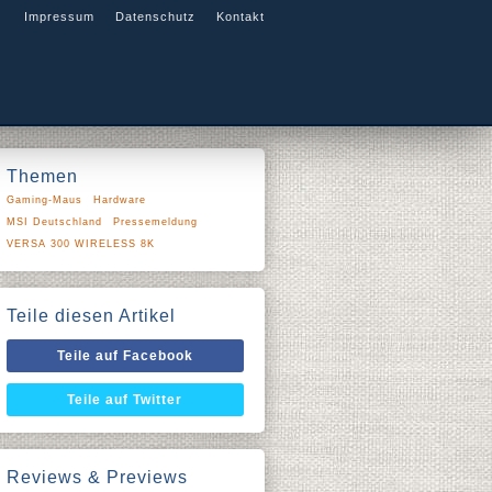
Impressum
Datenschutz
Kontakt
Themen
Gaming-Maus
Hardware
MSI Deutschland
Pressemeldung
VERSA 300 WIRELESS 8K
Teile diesen Artikel
Teile auf Facebook
Teile auf Twitter
Reviews & Previews