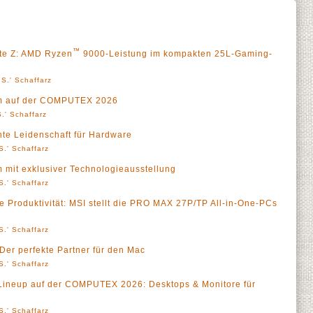
™
ite Z: AMD Ryzen
9000-Leistung im kompakten 25L-Gaming-
S.' Schaffarz
äum auf der COMPUTEX 2026
.' Schaffarz
nte Leidenschaft für Hardware
S.' Schaffarz
m mit exklusiver Technologieausstellung
S.' Schaffarz
te Produktivität: MSI stellt die PRO MAX 27P/TP All-in-One-PCs
S.' Schaffarz
er perfekte Partner für den Mac
S.' Schaffarz
Lineup auf der COMPUTEX 2026: Desktops & Monitore für
S.' Schaffarz