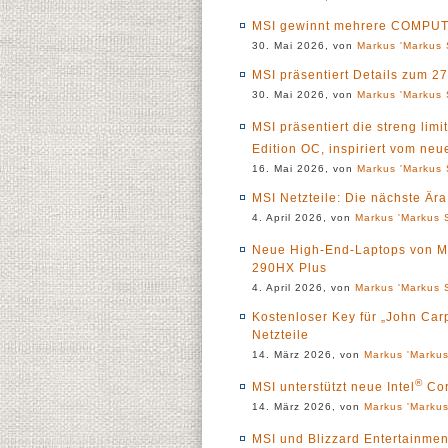
MSI gewinnt mehrere COMPUTE
30. Mai 2026, von
Markus 'Markus 
MSI präsentiert Details zum
30. Mai 2026, von
Markus 'Markus 
MSI präsentiert die streng lim
Edition OC, inspiriert vom neu
16. Mai 2026, von
Markus 'Markus 
MSI Netzteile: Die nächste Ä
4. April 2026, von
Markus 'Markus S
Neue High-End-Laptops von MSI
290HX Plus
4. April 2026, von
Markus 'Markus S
Kostenloser Key für „John Ca
Netzteile
14. März 2026, von
Markus 'Markus
®
MSI unterstützt neue Intel
Co
14. März 2026, von
Markus 'Markus
MSI und Blizzard Entertainment