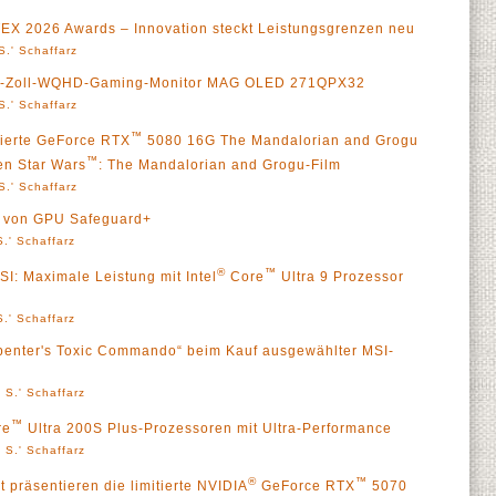
X 2026 Awards – Innovation steckt Leistungsgrenzen neu
S.' Schaffarz
 27-Zoll-WQHD-Gaming-Monitor MAG OLED 271QPX32
S.' Schaffarz
™
itierte GeForce RTX
5080 16G The Mandalorian and Grogu
™
en Star Wars
: The Mandalorian and Grogu-Film
S.' Schaffarz
ra von GPU Safeguard+
.' Schaffarz
®
™
: Maximale Leistung mit Intel
Core
Ultra 9 Prozessor
.' Schaffarz
rpenter's Toxic Commando“ beim Kauf ausgewählter MSI-
 S.' Schaffarz
™
re
Ultra 200S Plus-Prozessoren mit Ultra-Performance
 S.' Schaffarz
®
™
 präsentieren die limitierte NVIDIA
GeForce RTX
5070