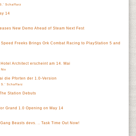
S.' Schaffarz
ay 14
ases New Demo Ahead of Steam Next Fest
peed Freeks Brings Ork Combat Racing to PlayStation 5 and
 Hotel Architect erscheint am 14. Mai
 Nix
ai die Pforten der 1.0-Version
 S.' Schaffarz
 The Station Debuts
for Grand 1.0 Opening on May 14
 Gang Beasts devs. .. Task Time Out Now!