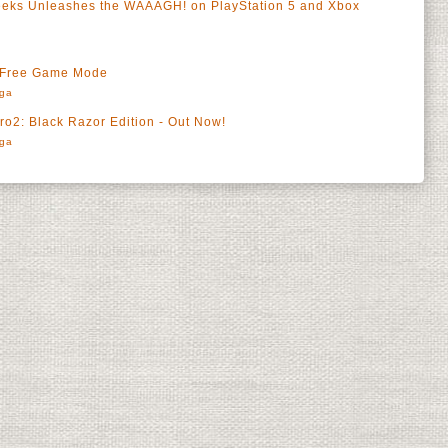
eks Unleashes the WAAAGH! on PlayStation 5 and Xbox
 Free Game Mode
rga
o2: Black Razor Edition - Out Now!
rga