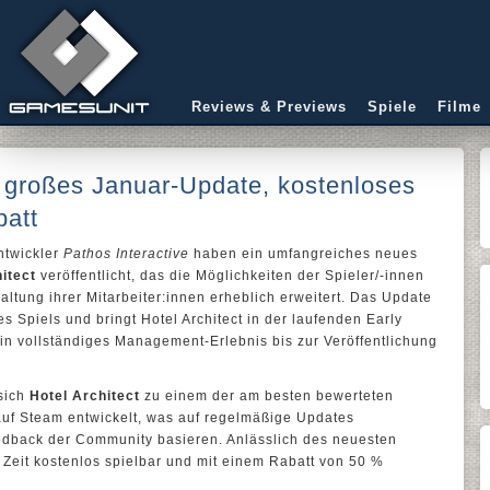
Reviews & Previews
Spiele
Filme
lt großes Januar-Update, kostenloses
att
twickler
Pathos Interactive
haben ein umfangreiches neues
itect
veröffentlicht, das die Möglichkeiten der Spieler/-innen
altung ihrer Mitarbeiter:innen erheblich erweitert. Das Update
es Spiels und bringt Hotel Architect in der laufenden Early
in vollständiges Management-Erlebnis bis zur Veröffentlichung
 sich
Hotel Architect
zu einem der am besten bewerteten
uf Steam entwickelt, was auf regelmäßige Updates
eedback der Community basieren. Anlässlich des neuesten
e Zeit kostenlos spielbar und mit einem Rabatt von 50 %