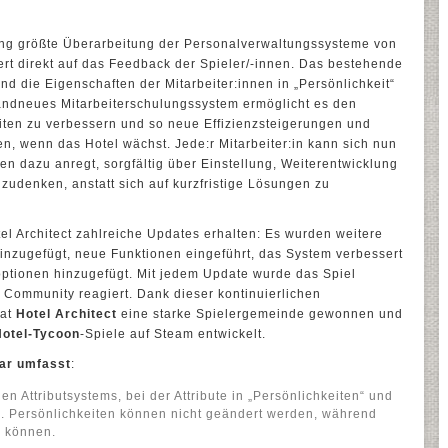
ang größte Überarbeitung der Personalverwaltungssysteme von
ert direkt auf das Feedback der Spieler/-innen. Das bestehende
nd die Eigenschaften der Mitarbeiter:innen in „Persönlichkeit“
brandneues Mitarbeiterschulungssystem ermöglicht es den
iten zu verbessern und so neue Effizienzsteigerungen und
en, wenn das Hotel wächst. Jede:r Mitarbeiter:in kann sich nun
nen dazu anregt, sorgfältig über Einstellung, Weiterentwicklung
udenken, anstatt sich auf kurzfristige Lösungen zu
tel Architect zahlreiche Updates erhalten: Es wurden weitere
inzugefügt, neue Funktionen eingeführt, das System verbessert
optionen hinzugefügt. Mit jedem Update wurde das Spiel
 Community reagiert. Dank dieser kontinuierlichen
hat
Hotel Architect
eine starke Spielergemeinde gewonnen und
Hotel-Tycoon
-Spiele auf Steam entwickelt.
ar umfasst
:
en Attributsystems, bei der Attribute in „Persönlichkeiten“ und
en. Persönlichkeiten können nicht geändert werden, während
n können.