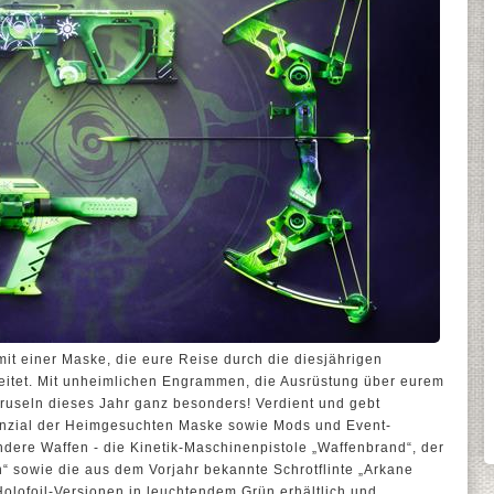
mit einer Maske, die eure Reise durch die diesjährigen
eitet. Mit unheimlichen Engrammen, die Ausrüstung über eurem
Gruseln dieses Jahr ganz besonders! Verdient und gebt
enzial der Heimgesuchten Maske sowie Mods und Event-
ndere Waffen - die Kinetik-Maschinenpistole „Waffenbrand“, der
“ sowie die aus dem Vorjahr bekannte Schrotflinte „Arkane
olofoil-Versionen in leuchtendem Grün erhältlich und