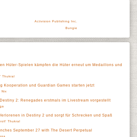
Activision Publishing Inc.
Bungie
enden Hüter-Spielen kämpfen die Hüter erneut um Medaillons und
l' Thukral
ng Kooperation und Guardian Games starten jetzt
 Nix
Destiny 2: Renegades erstmals im Livestream vorgestellt
rga
 Verlorenen in Destiny 2 und sorgt für Schrecken und Spaß
roll' Thukral
aunches September 27 with The Desert Perpetual
rga