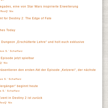
egades, eine von Star Wars inspirierte Erweiterung
'ResQ' Nix
 for Destiny 2: The Edge of Fate
ches Today
 Dungeon „Erschütterte Lehre“ und holt euch exklusive
kus S.' Schaffarz
e Episode jetzt spielbar
Q' Nix
räsentieren den ersten Akt der Episode „Ketzerei“, der nächste
us S.' Schaffarz
edergänger“ beginnt heute
s S.' Schaffarz
vent in Destiny 2 ist zurück
ResQ' Nix