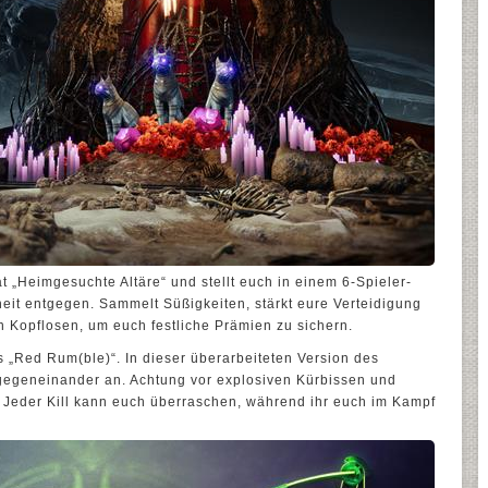
ät „Heimgesuchte Altäre“ und stellt euch in einem 6-Spieler-
eit entgegen. Sammelt Süßigkeiten, stärkt eure Verteidigung
n Kopflosen, um euch festliche Prämien zu sichern.
 „Red Rum(ble)“. In dieser überarbeiteten Version des
gegeneinander an. Achtung vor explosiven Kürbissen und
. Jeder Kill kann euch überraschen, während ihr euch im Kampf