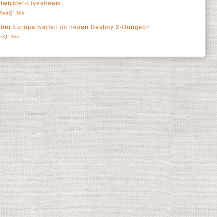
twickler-Livestream
ResQ' Nix
über Europa warten im neuen Destiny 2-Dungeon
sQ' Nix