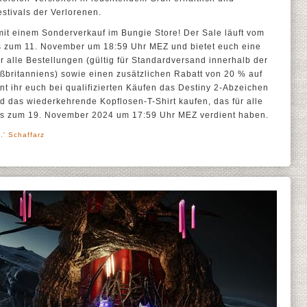
stivals der Verlorenen.
 mit einem Sonderverkauf im Bungie Store! Der Sale läuft vom
s zum 11. November um 18:59 Uhr MEZ und bietet euch eine
 alle Bestellungen (gültig für Standardversand innerhalb der
ßbritanniens) sowie einen zusätzlichen Rabatt von 20 % auf
t ihr euch bei qualifizierten Käufen das Destiny 2-Abzeichen
und das wiederkehrende Kopflosen-T-Shirt kaufen, das für alle
h bis zum 19. November 2024 um 17:59 Uhr MEZ verdient haben.
.' Schaffarz