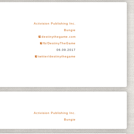
Activision Publishing Inc.
Bungie
destinythegame.com
fb/DestinyTheGame
06.09.2017
twitter/destinythegame
Activision Publishing Inc.
Bungie