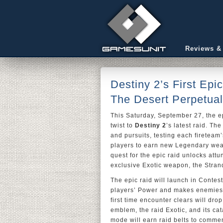
Reviews &
Destiny 2’s First Ep
The Desert Perpetual
This Saturday, September 27, the ep
twist to
Destiny 2
’s latest raid. Th
and pursuits, testing each firetea
players to earn new Legendary wea
quest for the epic raid unlocks attu
exclusive Exotic weapon, the Stran
The epic raid will launch in Contest
players’ Power and makes enemies 
first time encounter clears will dro
emblem, the raid Exotic, and its cat
mode will earn raid belts to comme