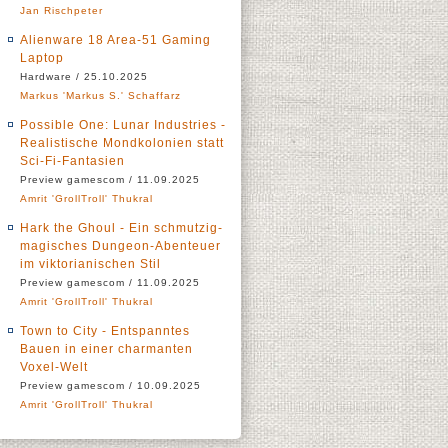
Jan Rischpeter
Alienware 18 Area-51 Gaming
Laptop
Hardware / 25.10.2025
Markus 'Markus S.' Schaffarz
Possible One: Lunar Industries -
Realistische Mondkolonien statt
Sci-Fi-Fantasien
Preview gamescom / 11.09.2025
Amrit 'GrollTroll' Thukral
Hark the Ghoul - Ein schmutzig-
magisches Dungeon-Abenteuer
im viktorianischen Stil
Preview gamescom / 11.09.2025
Amrit 'GrollTroll' Thukral
Town to City - Entspanntes
Bauen in einer charmanten
Voxel-Welt
Preview gamescom / 10.09.2025
Amrit 'GrollTroll' Thukral