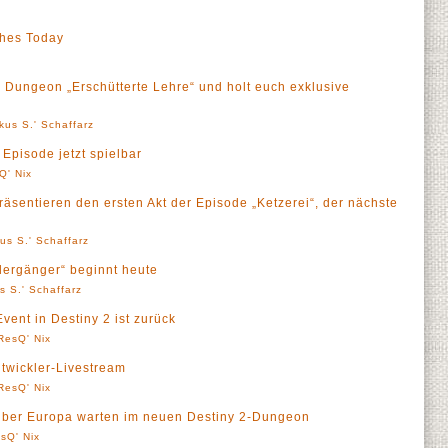
ches Today
 Dungeon „Erschütterte Lehre“ und holt euch exklusive
kus S.' Schaffarz
e Episode jetzt spielbar
Q' Nix
räsentieren den ersten Akt der Episode „Ketzerei“, der nächste
us S.' Schaffarz
edergänger“ beginnt heute
s S.' Schaffarz
vent in Destiny 2 ist zurück
ResQ' Nix
twickler-Livestream
ResQ' Nix
über Europa warten im neuen Destiny 2-Dungeon
sQ' Nix