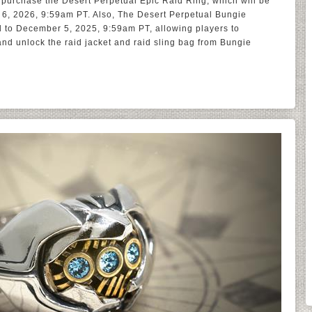
 purchase the Desert Perpetual Epic Raid Ring, which will be
y 6, 2026, 9:59am PT. Also, The Desert Perpetual Bungie
to December 5, 2025, 9:59am PT, allowing players to
 and unlock the raid jacket and raid sling bag from Bungie