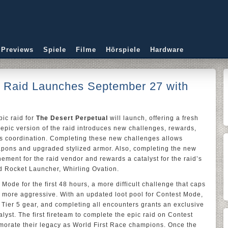
 Previews
Spiele
Filme
Hörspiele
Hardware
ic Raid Launches September 27 with
ic raid for
The Desert Perpetual
will launch, offering a fresh
e epic version of the raid introduces new challenges, rewards,
m’s coordination. Completing these new challenges allows
pons and upgraded stylized armor. Also, completing the new
nement for the raid vendor and rewards a catalyst for the raid’s
d Rocket Launcher, Whirling Ovation.
 Mode for the first 48 hours, a more difficult challenge that caps
more aggressive. With an updated loot pool for Contest Mode,
p Tier 5 gear, and completing all encounters grants an exclusive
alyst. The first fireteam to complete the epic raid on Contest
morate their legacy as World First Race champions. Once the