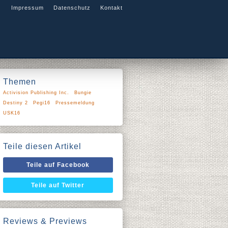
Impressum
Datenschutz
Kontakt
Themen
Activision Publishing Inc.
Bungie
Destiny 2
Pegi16
Pressemeldung
USK16
Teile diesen Artikel
Teile auf Facebook
Teile auf Twitter
Reviews & Previews