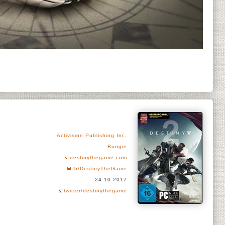
Activision Publishing Inc.
Bungie
destinythegame.com
fb/DestinyTheGame
24.10.2017
twitter/destinythegame