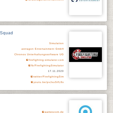
e Squad
Simulation
astragon Entertainment GmbH
Chronos Unterhaltungssoftware UG
firefighting-simulator.com
fb/FirefightingSimulator
17.11.2020
twitter/FirefightingSim
youtu.be/pvJxuSifL8s
gamescom.de