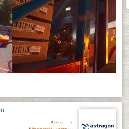
bH
astragon.de
fb/astragonEntertainment