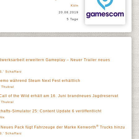
Köln
20.08.2019
5 Tage
dwerksarbeit erweitern Gameplay – Neuer Trailer neues
S.' Schaffarz
Demo während Steam Next Fest erhältlich
' Thukral
Call of the Wild erhält am 16. Juni brandneues Jagdreservat
' Thukral
hafts-Simulator 25: Content Update 6 veröffentlicht
Nix
®
e – Neues Pack fügt Fahrzeuge der Marke Kenworth
Trucks hinzu
S.' Schaffarz