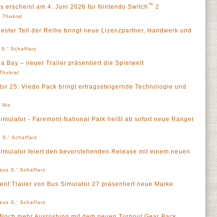
™
ers erscheint am 4. Juni 2026 für Nintendo Switch
2
' Thukral
uester Teil der Reihe bringt neue Lizenzpartner, Handwerk und
 S.' Schaffarz
 Bay – neuer Trailer präsentiert die Spielwelt
 Thukral
tor 25: Vredo Pack bringt ertragssteigernde Technologie und
 Nix
Simulator - Faremont National Park heißt ab sofort neue Ranger
 S.' Schaffarz
Simulator feiert den bevorstehenden Release mit einem neuen
kus S.' Schaffarz
nt Trailer von Bus Simulator 27 präsentiert neue Marke
kus S.' Schaffarz
e - Noch mehr Ausrüstung mit dem neuen Turnout Gear Pack