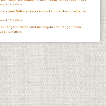
kus S.' Schaffarz
 Faremont National Parks entdecken - jetzt auch mit einer
kus S.' Schaffarz
ark Ranger”-Trailer wirbt um angehende Ranger:innen
us S.' Schaffarz