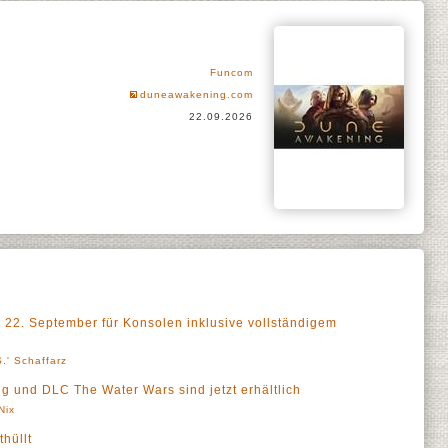
Funcom
duneawakening.com
22.09.2026
22. September für Konsolen inklusive vollständigem
.' Schaffarz
g und DLC The Water Wars sind jetzt erhältlich
Nix
hüllt