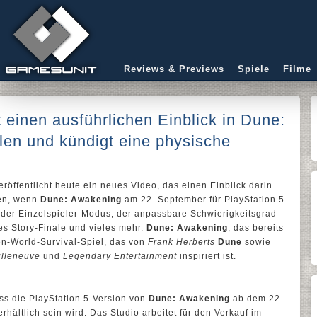
Reviews & Previews
Spiele
Filme
 einen ausführlichen Einblick in Dune:
en und kündigt eine physische
röffentlicht heute ein neues Video, das einen Einblick darin
nen, wenn
Dune: Awakening
am 22. September für PlayStation 5
 der Einzelspieler-Modus, der anpassbare Schwierigkeitsgrad
es Story-Finale und vieles mehr.
Dune: Awakening
, das bereits
Open-World-Survival-Spiel, das von
Frank Herberts
Dune
sowie
illeneuve
und
Legendary Entertainment
inspiriert ist.
ss die PlayStation 5-Version von
Dune: Awakening
ab dem 22.
hältlich sein wird. Das Studio arbeitet für den Verkauf im