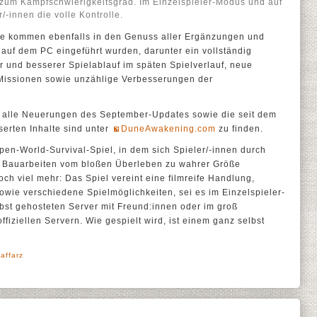
 zum Kampfschwierigkeitsgrad. Im Einzelspieler-Modus und auf
/-innen die volle Kontrolle.
e kommen ebenfalls in den Genuss aller Ergänzungen und
 auf dem PC eingeführt wurden, darunter ein vollständig
r und besserer Spielablauf im späten Spielverlauf, neue
Missionen sowie unzählige Verbesserungen der
r alle Neuerungen des September-Updates sowie die seit dem
erten Inhalte sind unter
DuneAwakening.com
zu finden.
pen-World-Survival-Spiel, in dem sich Spieler/-innen durch
 Bauarbeiten vom bloßen Überleben zu wahrer Größe
ch viel mehr: Das Spiel vereint eine filmreife Handlung,
ie verschiedene Spielmöglichkeiten, sei es im Einzelspieler-
bst gehosteten Server mit Freund:innen oder im groß
fiziellen Servern. Wie gespielt wird, ist einem ganz selbst
affarz