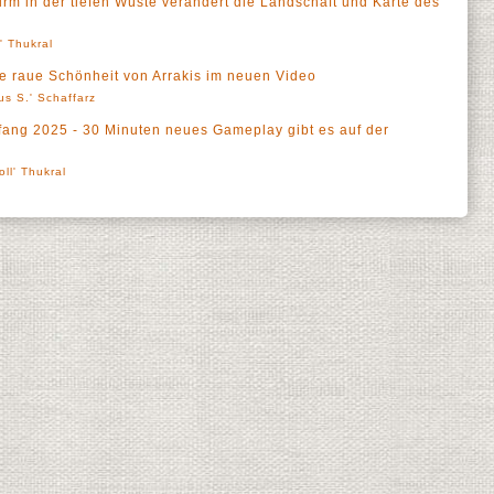
urm in der tiefen Wüste verändert die Landschaft und Karte des
l' Thukral
e raue Schönheit von Arrakis im neuen Video
us S.' Schaffarz
fang 2025 - 30 Minuten neues Gameplay gibt es auf der
oll' Thukral