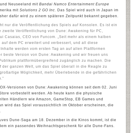
n und Neuseeland mit
Bandai Namco Entertainment Europe
merika mit
Solutions 2 GO Inc
. Das Spiel wird auch in Japan im
isher dafür wird zu einem späteren Zeitpunkt bekannt gegeben.
t nur die Veröffentlichung des Spiels auf Konsolen. Es ist ein
ie zweite Veröffentlichung von Dune: Awakening für PC,
Rui Casaias, CEO von Funcom. „Seit mehr als einem halben
auf dem PC erweitert und verbessert, und all diese
nhalte werden vom ersten Tag an auf allen Plattformen
her beste Version von Dune: Awakening und wir freuen uns
 Publikum plattformübergreifend zugänglich zu machen. Die
 der ganzen Welt, um das Spiel überall in die Reagle zu
e großartige Möglichkeit, mehr Überlebende in die gefährlichen
.”
XBOX-Versionen von Dune: Awakening können seit dem 02. Juni
tore vorbestellt werden. Ab heute kann die physische
ählten Händlern wie Amazon, GameStop, EB Games und
an wird das Spiel voraussichtlich im Oktober erscheinen, die
.
neuves Dune-Saga am 18. Dezember in die Kinos kommt, ist die
udem ein passendes Weihnachtsgeschenk für alle Dune-Fans.