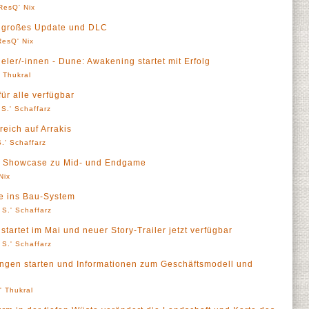
ResQ' Nix
h großes Update und DLC
ResQ' Nix
eler/-innen - Dune: Awakening startet mit Erfolg
' Thukral
für alle verfügbar
S.' Schaffarz
eich auf Arrakis
.' Schaffarz
n Showcase zu Mid- und Endgame
Nix
ke ins Bau-System
 S.' Schaffarz
tartet im Mai und neuer Story-Trailer jetzt verfügbar
 S.' Schaffarz
ungen starten und Informationen zum Geschäftsmodell und
l' Thukral