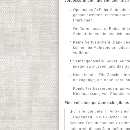
Verbesserungen, die seit dem Start
Optionales PvP: Im Mehrspiel
gespielt werden, einschließli
Fraktionen.
Größerer, besserer Endspiel-Lo
Spieler/-innen ein deutlich a
Keine Verluste mehr: Dank de
können im Mehrspielermodus n
verlieren.
Selbst gehostete Server: Auf
mieten zu müssen, und das Sp
Neue Inhalte: Die Geschichte 
hinzugefügt, die neue Heraus
Komfortverbesserungen: Es wu
Neuanpassung von Charakteren
Eine vollständige Übersicht gibt es
„Für alle, die tiefer in Arrakis
Gelegenheit, in die Bücher und 
Science-Fiction hautnah zu erleb
haben wir dieses Jahr außerdem 