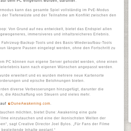
 auf dem PC eingeführt wurden, darunter:
ermodus kann das gesamte Spiel vollständig im PvE-Modus
ch der Tiefenwüste und der Teilnahme am Konflikt zwischen den
op: Von Grund auf neu entwickelt, bietet das Endspiel allen
usgewogeneres, immersiveres und inhaltsreicheres Erlebnis.
s Fahrzeug-Backup-Tools und des Basis-Wiederaufbau-Tools
un längere Pausen eingelegt werden, ohne den Fortschritt zu
 dem PC können nun eigene Server gehostet werden, ohne einen
ielerlebnis kann nach eigenen Wünschen angepasst werden.
wurde erweitert und es wurden mehrere neue Kartenorte
forderungen und epische Belohnungen bieten.
rden diverse Verbesserungen hinzugefügt, darunter die
, die Abschaffung von Steuern und vieles mehr.
 auf
DuneAwakening.com
.
 eintauchen möchten, bietet Dune: Awakening eine gute
Filme einzutauchen und eine der ikonischsten Welten der
en“, sagt Creative Director Joel Bylos. „Für Fans der Filme
begleitende Inhalte geplant.“