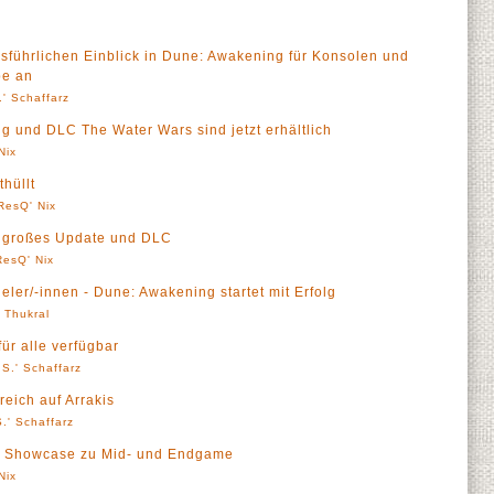
usführlichen Einblick in Dune: Awakening für Konsolen und
be an
' Schaffarz
g und DLC The Water Wars sind jetzt erhältlich
Nix
hüllt
ResQ' Nix
h großes Update und DLC
ResQ' Nix
eler/-innen - Dune: Awakening startet mit Erfolg
' Thukral
für alle verfügbar
S.' Schaffarz
eich auf Arrakis
.' Schaffarz
n Showcase zu Mid- und Endgame
Nix