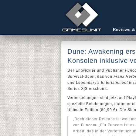
Reviews &
Dune: Awakening ers
Konsolen inklusive v
Der Entwickler und Publisher
Func
Survival-Spiel, das von
Frank Herb
und
Legendary's Entertainment
insp
Series X|S erscheint.
Vorbestellungen sind jetzt auf Pla
spezielle Belohnungen, darunter ei
Ultimate Edition (89,99 €). Die St
„Doch dieser Release ist weit m
von Funcom. „Für Funcom ist es 
Arbeit, das in der Veröffentlic