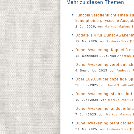
Mehr zu diesen Themen
Funcom veröffentlicht einen a
kündigt eine physische Ausga
2. Juli 2026, von
Markus 'Markus S.
Update 1.4 für Dune: Awakenin
19. Mai 2026, von
Andreas 'ResQ' 
Dune: Awakening: Kapitel 3 ent
18. Dezember 2025, von
Andreas '
Dune: Awakening veröffentlic
9. September 2025, von
Andreas '
Über 189.000 gleichzeitige Spi
20. Juni 2025, von
Amrit 'GrollTroll
Dune: Awakening ist ab sofort 
10. Juni 2025, von
Markus 'Markus 
Dune: Awakening landet erfolgr
7. Juni 2025, von
Markus 'Markus S
Dune: Awakening plant große
21. Mai 2025, von
Andreas 'ResQ' 