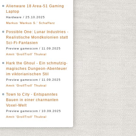
Alienware 18 Area-51 Gaming
Laptop
Hardware / 25.10.2025
Markus 'Markus S.' Schaffarz
Possible One: Lunar Industries -
Realistische Mondkolonien statt
Sci-Fi-Fantasien
Preview gamescom / 11.09.2025
Amrit 'GrollTroll' Thukral
Hark the Ghoul - Ein schmutzig-
magisches Dungeon-Abenteuer
im viktorianischen Stil
Preview gamescom / 11.09.2025
Amrit 'GrollTroll' Thukral
Town to City - Entspanntes
Bauen in einer charmanten
Voxel-Welt
Preview gamescom / 10.09.2025
Amrit 'GrollTroll' Thukral