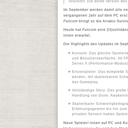
resultiert. Die beste Version de
Im September werden damit alle ne
vergangenen Jahr auf dem PC erschi
Funcom
bringt so die Arrakis-Surviv
Heute hat
Funcom
eine [l3|vollstän
innen erwartet.
Die Highlights des Updates im Sep
Konsole: Das gleiche Spielerl
und Benutzeroberfläche. 60 FP
Series X (Performance-Modus)
Einzelspieler: Das komplette S
werden, mit skalierbarem Schw
das Gameplay.
Vollständige Story: Das große
Handlung von Dune: Awakening 
Skalierbarer Schwierigkeitsgra
Erfahrungsgewinn bis hin zum 
privaten Servern haben Spieler
Neue Spieler/-innen auf PC und K