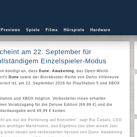
 Previews
Spiele
Filme
Hörspiele
Hardware
cheint am 22. September für
ollständigem Einzelspieler-Modus
om
kündigt an, dass
Dune: Awakening
, das Open-World-
ert
's
Dune
sowie der Blockbuster-Reihe von
Denis Villeneuve
iriert ist, am 22. September 2026 für PlayStation 5 und XBOX
yStation und XBOX möglich. Vorbesteller:innen erhalten
nen Vorabzugang für die Deluxe Edition (69,99 €) und die
andardausgabe wird 49,99 € kosten.
ehr als nur die Portierung auf Konsolen“, sagt Rui Casais, CEO
ein wichtiger Meilenstein, das Ergebnis von über einem Jahr
hung einer neuen und verbesserten Version von Dune: Awakening