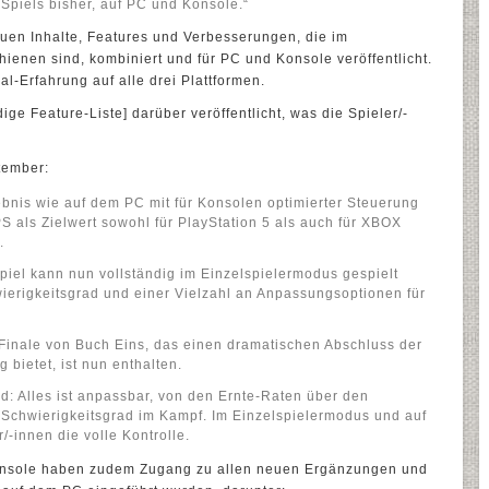
s Spiels bisher, auf PC und Konsole.“
uen Inhalte, Features und Verbesserungen, die im
enen sind, kombiniert und für PC und Konsole veröffentlicht.
al-Erfahrung auf alle drei Plattformen.
dige Feature-Liste] darüber veröffentlicht, was die Spieler/-
tember:
ebnis wie auf dem PC mit für Konsolen optimierter Steuerung
S als Zielwert sowohl für PlayStation 5 als auch für XBOX
.
piel kann nun vollständig im Einzelspielermodus gespielt
ierigkeitsgrad und einer Vielzahl an Anpassungsoptionen für
 Finale von Buch Eins, das einen dramatischen Abschluss der
bietet, ist nun enthalten.
d: Alles ist anpassbar, von den Ernte-Raten über den
Schwierigkeitsgrad im Kampf. Im Einzelspielermodus und auf
/-innen die volle Kontrolle.
onsole haben zudem Zugang zu allen neuen Ergänzungen und