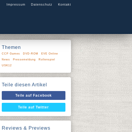
Impressum
Datenschutz
Kontakt
Themen
CCP Games
DVD-ROM
EVE Online
News
Pressemeldung
Rollenspiel
USK12
Teile diesen Artikel
Teile auf Facebook
Teile auf Twitter
Reviews & Previews