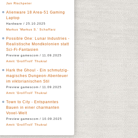
Jan Rischpeter
Alienware 18 Area-51 Gaming
Laptop
Hardware / 25.10.2025
Markus 'Markus S.' Schaffarz
Possible One: Lunar Industries -
Realistische Mondkolonien statt
Sci-Fi-Fantasien
Preview gamescom / 11.09.2025
Amrit 'GrollTroll' Thukral
Hark the Ghoul - Ein schmutzig-
magisches Dungeon-Abenteuer
im viktorianischen Stil
Preview gamescom / 11.09.2025
Amrit 'GrollTroll' Thukral
Town to City - Entspanntes
Bauen in einer charmanten
Voxel-Welt
Preview gamescom / 10.09.2025
Amrit 'GrollTroll' Thukral