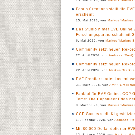
15. Mai 2026, von
Markus 'Markus 
Fenris Creations stellt die EV
erscheint
15. Mai 2026, von
Markus 'Markus 
Das Studio hinter EVE Online 
Forschungspartnerschaft mit 
6. Mai 2026, von
Markus 'Markus S.
Community setzt neuen Rekord 
22. April 2026, von
Andreas 'ResQ'
Community setzt neuen Rekord 
22. April 2026, von
Markus 'Markus
EVE Frontier startet kostenlos
31. März 2026, von
Amrit 'GrollTrol
Fanblut für EVE Online: CCP 
Tome: The Capsuleer Edda be
3. März 2026, von
Markus 'Markus 
CCP Games stellt KI-gestützte
17. Februar 2026, von
Andreas 'Re
Mit 80.000 Dollar dotierter E
12. Februar 2026, von
Markus 'Mar