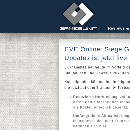
Reviews &
EVE Online: Siege Gr
Updates ist jetzt live
CCP Games
hat heute im Vorfeld 
Blaupausen und Upwell-Strukturen
Kapselpiloten können in die folge
die jetzt auf dem Tranquility-Testser
Reduzierte Herstellungszeit 
deren Bau einfacher und lohn
die Kosten erheblich gesenkt.
Umfangreiche Aktualisierunge
Industrieschiffen über Kreuzer
befinden sich hier.