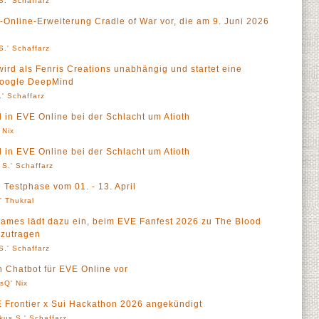
S.' Schaffarz
E-Online-Erweiterung Cradle of War vor, die am 9. Juni 2026
S.' Schaffarz
wird als Fenris Creations unabhängig und startet eine
Google DeepMind
' Schaffarz
in EVE Online bei der Schlacht um Atioth
 Nix
in EVE Online bei der Schlacht um Atioth
 S.' Schaffarz
e Testphase vom 01. - 13. April
l' Thukral
Games lädt dazu ein, beim EVE Fanfest 2026 zu The Blood
izutragen
S.' Schaffarz
n Chatbot für EVE Online vor
sQ' Nix
VE Frontier x Sui Hackathon 2026 angekündigt
kus S.' Schaffarz