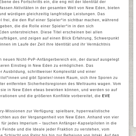
bene des Fortschritts ein, die eng mit der Identität der
erfassen Aktivitäten in der gesamten Welt von New Eden, bieten
und würdigen gleichzeitig langfristige Leistungen. Das
el frei, die den Ruf einer Spieler*in sichtbar machen, während
eben, die die Rolle einer Spieler*in in den sich
den unterstreichen. Diese Titel erscheinen bei allen
 Aufträgen, und zeigen auf einen Blick Erfahrung, Schwerpunkt
innen im Laufe der Zeit ihre Identität und ihr Vermächtnis
n neuen Nicht-PvP-Anfängerbereich ein, der darauf ausgelegt
sseren Einstieg in New Eden zu ermöglichen. Das
r Ausbildung, schrittweiser Komplexität und einer
lot*innen und gibt Spieler/-innen Raum, sich ihre Sporen zu
eiter entfernten Sicherheitsregionen des Weltraums wagen. Vom
e sie in New Eden etwas bewirken können, und werden so auf
rationen und die größeren Konflikte vorbereitet, die
EVE
y-Missionen zur Verfügung: spielbare, hyperrealistische
achten aus der Vergangenheit von New Eden. Anhand von vier
ür jedes Imperium – tauchen Anfänger-Kapselpiloten in die
ie Feinde und die Ideale jeder Fraktion zu verstehen, vom
 Schlacht von Pator bis hin zur Befreiung von Intaki. Auf den