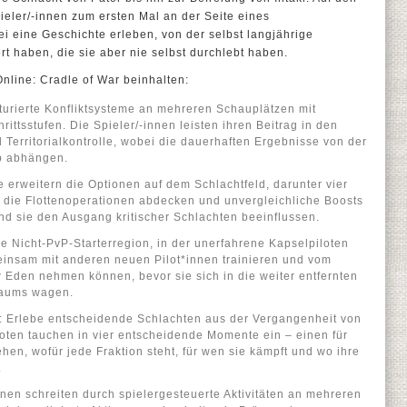
eler/-innen zum ersten Mal an der Seite eines
 eine Geschichte erleben, von der selbst langjährige
rt haben, die sie aber nie selbst durchlebt haben.
nline: Cradle of War beinhalten:
turierte Konfliktsysteme an mehreren Schauplätzen mit
rittsstufen. Die Spieler/-innen leisten ihren Beitrag in den
d Territorialkontrolle, wobei die dauerhaften Ergebnisse von der
b abhängen.
e erweitern die Optionen auf dem Schlachtfeld, darunter vier
 die Flottenoperationen abdecken und unvergleichliche Boosts
nd sie den Ausgang kritischer Schlachten beeinflussen.
e Nicht-PvP-Starterregion, in der unerfahrene Kapselpiloten
einsam mit anderen neuen Pilot*innen trainieren und vom
w Eden nehmen können, bevor sie sich in die weiter entfernten
raums wagen.
: Erlebe entscheidende Schlachten aus der Vergangenheit von
ten tauchen in vier entscheidende Momente ein – einen für
hen, wofür jede Fraktion steht, für wen sie kämpft und wo ihre
.
en schreiten durch spielergesteuerte Aktivitäten an mehreren