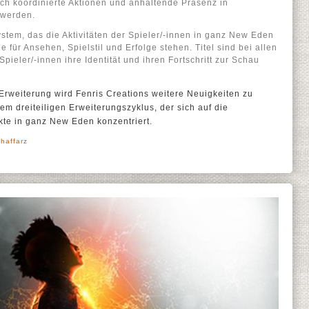
rch koordinierte Aktionen und anhaltende Präsenz in
 werden.
ystem, das die Aktivitäten der Spieler/-innen in ganz New Eden
die für Ansehen, Spielstil und Erfolge stehen. Titel sind bei allen
Spieler/-innen ihre Identität und ihren Fortschritt zur Schau
Erweiterung wird Fenris Creations weitere Neuigkeiten zu
dem dreiteiligen Erweiterungszyklus, der sich auf die
kte in ganz New Eden konzentriert.
haffarz