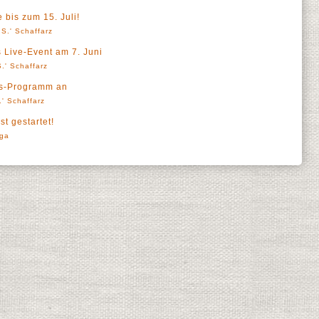
e bis zum 15. Juli!
S.' Schaffarz
 Live-Event am 7. Juni
.' Schaffarz
ds-Programm an
' Schaffarz
t gestartet!
rga