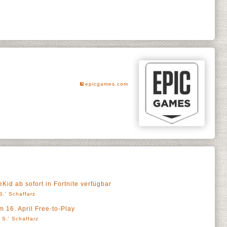
epicgames.com
d ab sofort in Fortnite verfügbar
S.' Schaffarz
m 16. April Free-to-Play
 S.' Schaffarz