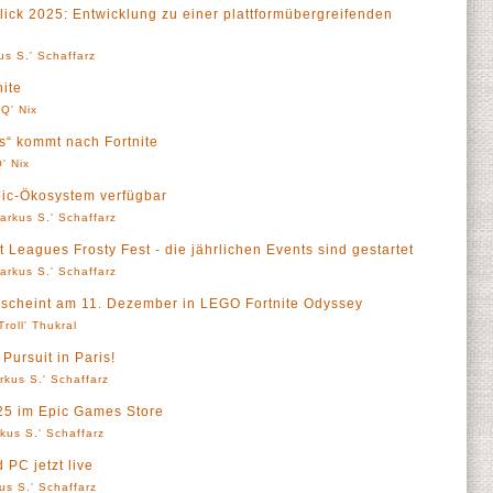
ick 2025: Entwicklung zu einer plattformübergreifenden
us S.' Schaffarz
ite
Q' Nix
s“ kommt nach Fortnite
' Nix
pic-Ökosystem verfügbar
arkus S.' Schaffarz
t Leagues Frosty Fest - die jährlichen Events sind gestartet
arkus S.' Schaffarz
 erscheint am 11. Dezember in LEGO Fortnite Odyssey
Troll' Thukral
Pursuit in Paris!
rkus S.' Schaffarz
025 im Epic Games Store
kus S.' Schaffarz
 PC jetzt live
us S.' Schaffarz