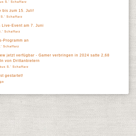
us S.' Schaffarz
e bis zum 15. Juli!
S.' Schaffarz
 Live-Event am 7. Juni
.' Schaffarz
ds-Programm an
' Schaffarz
ew jetzt verfügbar - Gamer verbringen in 2024 satte 2,68
ln von Drittanbietern
kus S.' Schaffarz
t gestartet!
rga