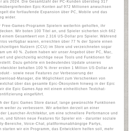
r als 2024. Die Gesamtzahl der PC-Kunden überstieg 317
ormübergreifenden Epic-Konten auf 972 Millionen anwuchsen
iegelt die fortlaufende Expansion über PC, Mobile und das
g wider.
r Free-Games-Programm Spielern weiterhin geholfen, ihr
decken. Wir boten 100 Titel an, und Spieler sicherten sich 662
it einem Gesamtwert von 2.316 US-Dollar pro Spieler. Während
nlos verfügbar waren, erreichten über 77 % der Spiele einen
chzeitigen Nutzern (CCU) im Store und verzeichneten sogar
eam um 40 %. Zudem haben wir unser Angebot über PC, Mac,
ert und gleichzeitig wichtige neue Tools und Funktionen für
gestellt. Dazu gehörte ein bedeutendes Update unseres
ntwickler behalten 100 % ihrer ersten 1 Million US-Dollar an
rodukt - sowie neue Features zur Verbesserung der
 Download-Manager, die Möglichkeit zum Verschenken von
 Textchat über das gesamte Epic-Ökosystem hinweg in der Epic
r die Epic Games App mit einem einheitlichen Textchat-
ntifizierung eingeführt.
ich der Epic Games Store darauf, lange gewünschte Funktionen
rm weiter zu verbessern. Wir arbeiten derzeit an einer
der Launcher-Architektur, um eine schnellere Performance und
en, und führen neue Features für Spieler ein - darunter soziale
y-Bereiche, Voice-Chat, plattformunabhängige Partys,
 starten wir ein Programm, das Entwicklern helfen soll, mehr