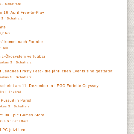
S.' Schaffarz
m 16. April Free-to-Play
 S.' Schaffarz
ite
Q' Nix
s“ kommt nach Fortnite
' Nix
pic-Ökosystem verfügbar
arkus S.' Schaffarz
t Leagues Frosty Fest - die jährlichen Events sind gestartet
arkus S.' Schaffarz
 erscheint am 11. Dezember in LEGO Fortnite Odyssey
Troll' Thukral
Pursuit in Paris!
rkus S.' Schaffarz
025 im Epic Games Store
kus S.' Schaffarz
 PC jetzt live