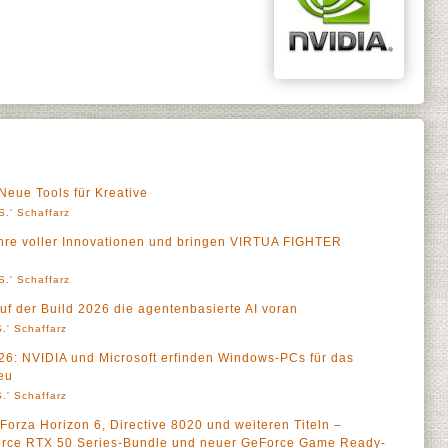
eue Tools für Kreative
S.' Schaffarz
hre voller Innovationen und bringen VIRTUA FIGHTER
S.' Schaffarz
uf der Build 2026 die agentenbasierte AI voran
.' Schaffarz
: NVIDIA und Microsoft erfinden Windows-PCs für das
neu
.' Schaffarz
Forza Horizon 6, Directive 8020 und weiteren Titeln –
Force RTX 50 Series-Bundle und neuer GeForce Game Ready-