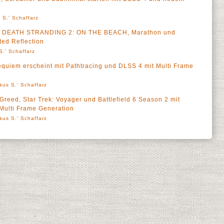
 S.' Schaffarz
u DEATH STRANDING 2: ON THE BEACH, Marathon und
ted Reflection
S.' Schaffarz
quiem erscheint mit Pathtracing und DLSS 4 mit Multi Frame
kus S.' Schaffarz
Greed, Star Trek: Voyager und Battlefield 6 Season 2 mit
Multi Frame Generation
kus S.' Schaffarz