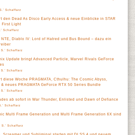
S.' Schaffarz
t den Dead As Disco Early Access & neue Einblicke in STAR
First Light
' Schaffarz
NTE, Diablo IV: Lord of Hatred und Bus Bound – dazu ein
eiber
 S.' Schaffarz
x Update bringt Advanced Particle, Marvel Rivals GeForce
es
 S.' Schaffarz
rt diese Woche PRAGMATA, Cthulhu: The Cosmic Abyss,
el & neues PRAGMATA GeForce RTX 50 Series Bundle
 S.' Schaffarz
des ab sofort in War Thunder, Enlisted und Dawn of Defiance
.' Schaffarz
c Multi Frame Generation und Multi Frame Generation 6X sind
 S.' Schaffarz
6, Screamer und Subliminal starten mit DLSS 4 und neuem