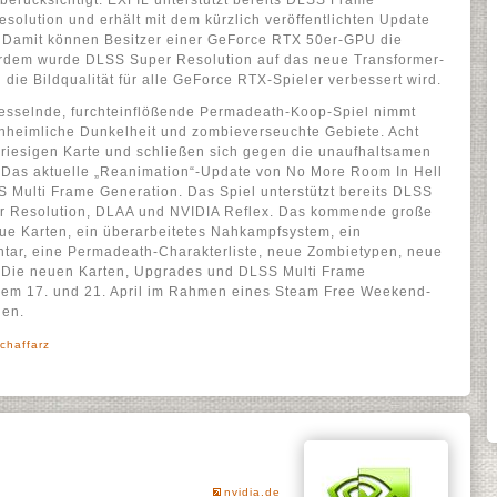
berücksichtigt. EXFIL unterstützt bereits DLSS Frame
olution und erhält mit dem kürzlich veröffentlichten Update
 Damit können Besitzer einer GeForce RTX 50er-GPU die
ßerdem wurde DLSS Super Resolution auf das neue Transformer-
 die Bildqualität für alle GeForce RTX-Spieler verbessert wird.
fesselnde, furchteinflößende Permadeath-Koop-Spiel nimmt
 unheimliche Dunkelheit und zombieverseuchte Gebiete. Acht
r riesigen Karte und schließen sich gegen die unaufhaltsamen
 Das aktuelle „Reanimation“-Update von No More Room In Hell
S Multi Frame Generation. Das Spiel unterstützt bereits DLSS
r Resolution, DLAA und NVIDIA Reflex. Das kommende große
ue Karten, ein überarbeitetes Nahkampfsystem, ein
ntar, eine Permadeath-Charakterliste, neue Zombietypen, neue
. Die neuen Karten, Upgrades und DLSS Multi Frame
em 17. und 21. April im Rahmen eines Steam Free Weekend-
den.
chaffarz
nvidia.de