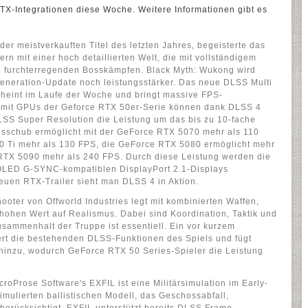
RTX-Integrationen diese Woche. Weitere Informationen gibt es
der meistverkauften Titel des letzten Jahres, begeisterte das
rn mit einer hoch detaillierten Welt, die mit vollständigem
nd furchterregenden Bosskämpfen. Black Myth: Wukong wird
eneration-Update noch leistungsstärker. Das neue DLSS Multi
heint im Laufe der Woche und bringt massive FPS-
er mit GPUs der Geforce RTX 50er-Serie können dank DLSS 4
LSS Super Resolution die Leistung um das bis zu 10-fache
gsschub ermöglicht mit der GeForce RTX 5070 mehr als 110
0 Ti mehr als 130 FPS, die GeForce RTX 5080 ermöglicht mehr
RTX 5090 mehr als 240 FPS. Durch diese Leistung werden die
OLED G-SYNC-kompatiblen DisplayPort 2.1-Displays
neuen RTX-Trailer sieht man DLSS 4 in Aktion.
oter von Offworld Industries legt mit kombinierten Waffen,
ohen Wert auf Realismus. Dabei sind Koordination, Taktik und
usammenhalt der Truppe ist essentiell. Ein vor kurzem
tert die bestehenden DLSS-Funktionen des Spiels und fügt
hinzu, wodurch GeForce RTX 50 Series-Spieler die Leistung
croProse Software's EXFIL ist eine Militärsimulation im Early-
imulierten ballistischen Modell, das Geschossabfall,