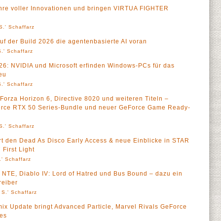
hre voller Innovationen und bringen VIRTUA FIGHTER
S.' Schaffarz
uf der Build 2026 die agentenbasierte AI voran
.' Schaffarz
: NVIDIA und Microsoft erfinden Windows-PCs für das
neu
.' Schaffarz
Forza Horizon 6, Directive 8020 und weiteren Titeln –
Force RTX 50 Series-Bundle und neuer GeForce Game Ready-
S.' Schaffarz
t den Dead As Disco Early Access & neue Einblicke in STAR
First Light
' Schaffarz
NTE, Diablo IV: Lord of Hatred und Bus Bound – dazu ein
eiber
 S.' Schaffarz
x Update bringt Advanced Particle, Marvel Rivals GeForce
es