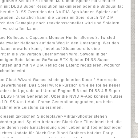
ch größere Schätze zu finden. Marathon-Spieler mit GeForce
n mit DLSS Super Resolution maximieren oder die Bildqualität
Über die DLSS Overrides der NVIDIA-App können Spieler auf
raden. Zusätzlich kann die Latenz im Spiel durch NVIDIA
rch das Gameplay noch reaktionsschneller wird und Spielern
l verschaffen kann.
sted Reflection: Capcoms Monster Hunter Stories 3: Twisted
chte zweier Nationen auf dem Weg in den Untergang. Wer den
 kaum erwarten kann, findet auf Steam bereits eine
hritt in die Vollversion übernommen wird. Sowohl in der
ständigen Spiel können GeForce RTX-Spieler DLSS Super
utzen und mit NVIDIA Reflex die Latenz reduzieren, wodurch
hneller wird.
n Clock Wizard Games ist ein gefeiertes Koop-* Horrorspiel
n Bewertungen. Das Spiel wurde kürzlich um eine Reihe neuer
unter ein Upgrade auf Unreal Engine 5.6 und DLSS 4.5 Super
d DLSS Frame Generation. Über die NVIDIA-App können Nutzer
uf DLSS 4 mit Multi Frame Generation upgraden, um beim
chnellere Leistung zu erzielen.
 diesem taktischen Singleplayer-Militär-Shooter stehen
Vordergrund. Spieler treten der Black One Eliteeinheit bei, die
 bei denen jede Entscheidung über Leben und Tod entscheiden
lichtes Update für Black One Blood Brothers hat das Early