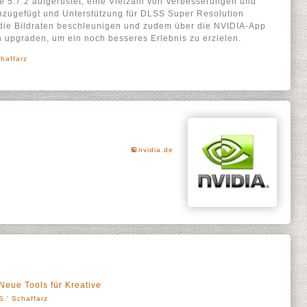
e 5.7.2 aufgerüstet, eine Vielzahl von Verbesserungen und
zugefügt und Unterstützung für DLSS Super Resolution
 die Bildraten beschleunigen und zudem über die NVIDIA-App
 upgraden, um ein noch besseres Erlebnis zu erzielen.
haffarz
nvidia.de
eue Tools für Kreative
S.' Schaffarz