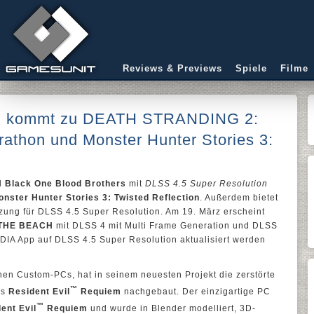
Reviews & Previews
Spiele
Filme
S kommt zu DEATH STRANDING 2:
hon und Monster Hunter Stories 3:
d
Black One Blood Brothers
mit
DLSS 4.5 Super Resolution
onster Hunter Stories 3: Twisted Reflection
. Außerdem bietet
zung für DLSS 4.5 Super Resolution. Am 19. März erscheint
 THE BEACH
mit DLSS 4 mit Multi Frame Generation und DLSS
IDIA App auf DLSS 4.5 Super Resolution aktualisiert werden
chen Custom-PCs, hat in seinem neuesten Projekt die zerstörte
™
us
Resident Evil
Requiem
nachgebaut. Der einzigartige PC
™
ent Evil
Requiem
und wurde in Blender modelliert, 3D-