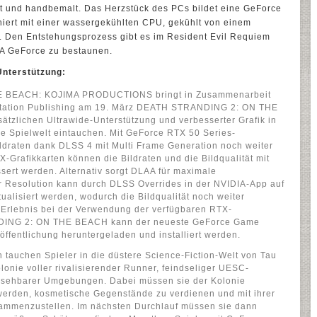
 und handbemalt. Das Herzstück des PCs bildet eine GeForce
iert mit einer wassergekühlten CPU, gekühlt von einem
l. Den Entstehungsprozess gibt es im Resident Evil Requiem
IA GeForce zu bestaunen.
Unterstützung:
 BEACH: KOJIMA PRODUCTIONS bringt in Zusammenarbeit
yStation Publishing am 19. März DEATH STRANDING 2: ON THE
ätzlichen Ultrawide-Unterstützung und verbesserter Grafik in
ie Spielwelt eintauchen. Mit GeForce RTX 50 Series-
Bildraten dank DLSS 4 mit Multi Frame Generation noch weiter
X-Grafikkarten können die Bildraten und die Bildqualität mit
ert werden. Alternativ sorgt DLAA für maximale
r Resolution kann durch DLSS Overrides in der NVIDIA-App auf
alisiert werden, wodurch die Bildqualität noch weiter
e Erlebnis bei der Verwendung der verfügbaren RTX-
DING 2: ON THE BEACH kann der neueste GeForce Game
öffentlichung heruntergeladen und installiert werden.
 tauchen Spieler in die düstere Science-Fiction-Welt von Tau
olonie voller rivalisierender Runner, feindseliger UESC-
ersehbarer Umgebungen. Dabei müssen sie der Kolonie
erden, kosmetische Gegenstände zu verdienen und mit ihrer
ammenzustellen. Im nächsten Durchlauf müssen sie dann