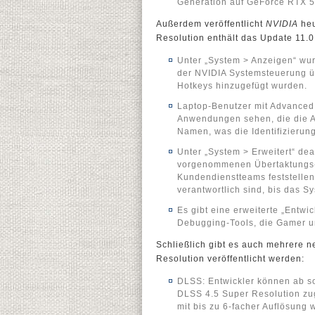
Generation auf GeForce RTX 50
Außerdem veröffentlicht
NVIDIA
heu
Resolution enthält das Update 11.
Unter „System > Anzeigen“ wu
der NVIDIA Systemsteuerung ü
Hotkeys hinzugefügt wurden.
Laptop-Benutzer mit Advanced
Anwendungen sehen, die die Akt
Namen, was die Identifizierun
Unter „System > Erweitert“ de
vorgenommenen Übertaktungs-
Kundendienstteams feststellen 
verantwortlich sind, bis das S
Es gibt eine erweiterte „Entwi
Debugging-Tools, die Gamer u
Schließlich gibt es auch mehrere 
Resolution veröffentlicht werden:
DLSS: Entwickler können ab so
DLSS 4.5 Super Resolution zu
mit bis zu 6-facher Auflösung