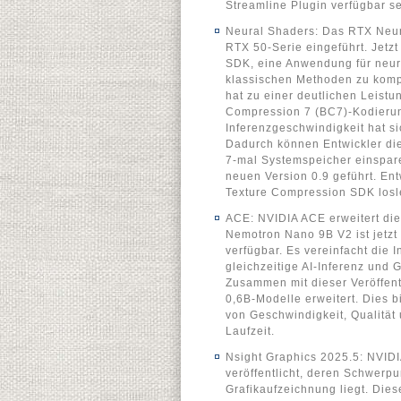
Streamline Plugin verfügbar se
Neural Shaders: Das RTX Neur
RTX 50-Serie eingeführt. Jetz
SDK, eine Anwendung für neuron
klassischen Methoden zu kompr
hat zu einer deutlichen Leistu
Compression 7 (BC7)-Kodierun
Inferenzgeschwindigkeit hat s
Dadurch können Entwickler die
7-mal Systemspeicher einspare
neuen Version 0.9 geführt. En
Texture Compression SDK losl
ACE: NVIDIA ACE erweitert di
Nemotron Nano 9B V2 ist jetzt
verfügbar. Es vereinfacht die I
gleichzeitige AI-Inferenz und 
Zusammen mit dieser Veröffen
0,6B-Modelle erweitert. Dies 
von Geschwindigkeit, Qualität 
Laufzeit.
Nsight Graphics 2025.5: NVIDI
veröffentlicht, deren Schwerpu
Grafikaufzeichnung liegt. Die