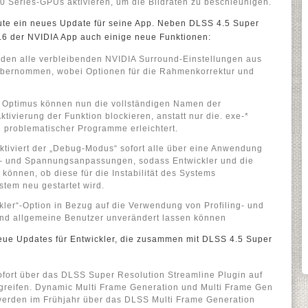
 Series-GPUs aktivieren, um die Bildraten zu beschleunigen.
te ein neues Update für seine App. Neben DLSS 4.5 Super
0.6 der NVIDIA App auch einige neue Funktionen:
rden alle verbleibenden NVIDIA Surround-Einstellungen aus
bernommen, wobei Optionen für die Rahmenkorrektur und
 Optimus können nun die vollständigen Namen der
ivierung der Funktion blockieren, anstatt nur die. exe-*
g problematischer Programme erleichtert.
aktiviert der „Debug-Modus“ sofort alle über eine Anwendung
 und Spannungsanpassungen, sodass Entwickler und die
können, ob diese für die Instabilität des Systems
ystem neu gestartet wird.
ckler“-Option in Bezug auf die Verwendung von Profiling- und
nd allgemeine Benutzer unverändert lassen können
neue Updates für Entwickler, die zusammen mit DLSS 4.5 Super
fort über das DLSS Super Resolution Streamline Plugin auf
greifen. Dynamic Multi Frame Generation und Multi Frame Gen
 werden im Frühjahr über das DLSS Multi Frame Generation