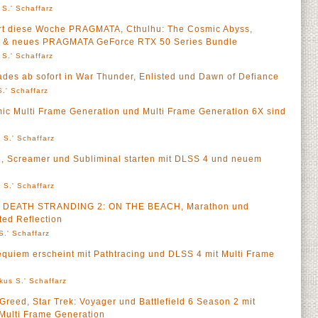
 S.' Schaffarz
rt diese Woche PRAGMATA, Cthulhu: The Cosmic Abyss,
el & neues PRAGMATA GeForce RTX 50 Series Bundle
 S.' Schaffarz
des ab sofort in War Thunder, Enlisted und Dawn of Defiance
.' Schaffarz
c Multi Frame Generation und Multi Frame Generation 6X sind
 S.' Schaffarz
6, Screamer und Subliminal starten mit DLSS 4 und neuem
 S.' Schaffarz
u DEATH STRANDING 2: ON THE BEACH, Marathon und
ted Reflection
S.' Schaffarz
quiem erscheint mit Pathtracing und DLSS 4 mit Multi Frame
kus S.' Schaffarz
Greed, Star Trek: Voyager und Battlefield 6 Season 2 mit
Multi Frame Generation