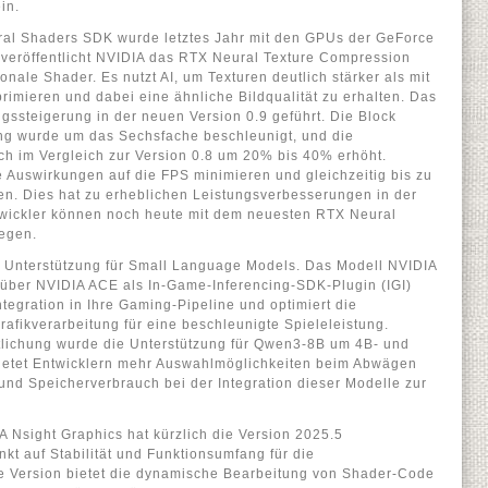
in.
al Shaders SDK wurde letztes Jahr mit den GPUs der GeForce
t veröffentlicht NVIDIA das RTX Neural Texture Compression
ale Shader. Es nutzt AI, um Texturen deutlich stärker als mit
imieren und dabei eine ähnliche Bildqualität zu erhalten. Das
ngssteigerung in der neuen Version 0.9 geführt. Die Block
g wurde um das Sechsfache beschleunigt, und die
ich im Vergleich zur Version 0.8 um 20% bis 40% erhöht.
 Auswirkungen auf die FPS minimieren und gleichzeitig bis zu
n. Dies hat zu erheblichen Leistungsverbesserungen in der
twickler können noch heute mit dem neuesten RTX Neural
egen.
e Unterstützung für Small Language Models. Das Modell NVIDIA
 über NVIDIA ACE als In-Game-Inferencing-SDK-Plugin (IGI)
ntegration in Ihre Gaming-Pipeline und optimiert die
Grafikverarbeitung für eine beschleunigte Spieleleistung.
tlichung wurde die Unterstützung für Qwen3-8B um 4B- und
bietet Entwicklern mehr Auswahlmöglichkeiten beim Abwägen
und Speicherverbrauch bei der Integration dieser Modelle zur
A Nsight Graphics hat kürzlich die Version 2025.5
nkt auf Stabilität und Funktionsumfang für die
se Version bietet die dynamische Bearbeitung von Shader-Code