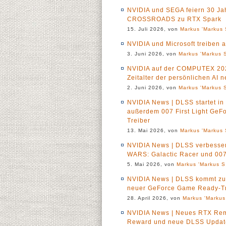
NVIDIA und SEGA feiern 30 Ja
CROSSROADS zu RTX Spark
15. Juli 2026, von
Markus 'Markus 
NVIDIA und Microsoft treiben a
3. Juni 2026, von
Markus 'Markus S
NVIDIA auf der COMPUTEX 2026
Zeitalter der persönlichen AI 
2. Juni 2026, von
Markus 'Markus S
NVIDIA News | DLSS startet in 
außerdem 007 First Light Ge
Treiber
13. Mai 2026, von
Markus 'Markus 
NVIDIA News | DLSS verbesser
WARS: Galactic Racer und 007 
5. Mai 2026, von
Markus 'Markus S.
NVIDIA News | DLSS kommt zu 
neuer GeForce Game Ready-Tr
28. April 2026, von
Markus 'Markus
NVIDIA News | Neues RTX Remi
Reward und neue DLSS Updat