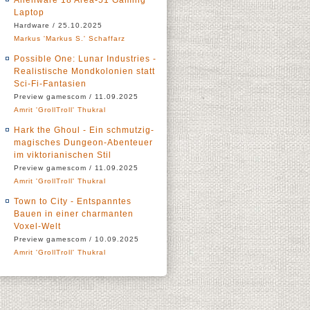
Alienware 18 Area-51 Gaming
Laptop
Hardware / 25.10.2025
Markus 'Markus S.' Schaffarz
Possible One: Lunar Industries -
Realistische Mondkolonien statt
Sci-Fi-Fantasien
Preview gamescom / 11.09.2025
Amrit 'GrollTroll' Thukral
Hark the Ghoul - Ein schmutzig-
magisches Dungeon-Abenteuer
im viktorianischen Stil
Preview gamescom / 11.09.2025
Amrit 'GrollTroll' Thukral
Town to City - Entspanntes
Bauen in einer charmanten
Voxel-Welt
Preview gamescom / 10.09.2025
Amrit 'GrollTroll' Thukral