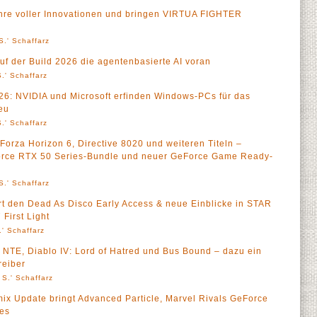
hre voller Innovationen und bringen VIRTUA FIGHTER
S.' Schaffarz
uf der Build 2026 die agentenbasierte AI voran
.' Schaffarz
: NVIDIA und Microsoft erfinden Windows-PCs für das
neu
.' Schaffarz
Forza Horizon 6, Directive 8020 und weiteren Titeln –
Force RTX 50 Series-Bundle und neuer GeForce Game Ready-
S.' Schaffarz
t den Dead As Disco Early Access & neue Einblicke in STAR
First Light
' Schaffarz
NTE, Diablo IV: Lord of Hatred und Bus Bound – dazu ein
eiber
 S.' Schaffarz
x Update bringt Advanced Particle, Marvel Rivals GeForce
es