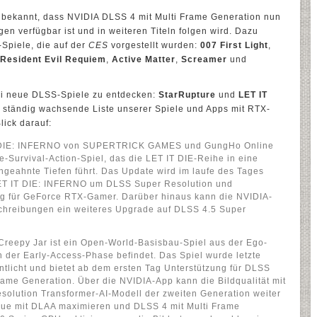
ekannt, dass NVIDIA DLSS 4 mit Multi Frame Generation nun
n verfügbar ist und in weiteren Titeln folgen wird. Dazu
piele, die auf der
CES
vorgestellt wurden:
007 First Light
,
Resident Evil Requiem
,
Active Matter
,
Screamer
und
i neue DLSS-Spiele zu entdecken:
StarRupture
und
LET IT
e ständig wachsende Liste unserer Spiele und Apps mit RTX-
lick darauf:
T DIE: INFERNO von SUPERTRICK GAMES und GungHo Online
te-Survival-Action-Spiel, das die LET IT DIE-Reihe in eine
ngeahnte Tiefen führt. Das Update wird im laufe des Tages
 LET IT DIE: INFERNO um DLSS Super Resolution und
ng für GeForce RTX-Gamer. Darüber hinaus kann die NVIDIA-
schreibungen ein weiteres Upgrade auf DLSS 4.5 Super
Creepy Jar ist ein Open-World-Basisbau-Spiel aus der Ego-
in der Early-Access-Phase befindet. Das Spiel wurde letzte
ntlicht und bietet ab dem ersten Tag Unterstützung für DLSS
me Generation. Über die NVIDIA-App kann die Bildqualität mit
olution Transformer-AI-Modell der zweiten Generation weiter
eue mit DLAA maximieren und DLSS 4 mit Multi Frame