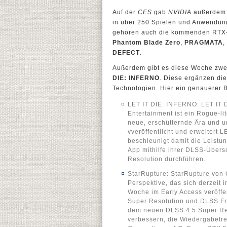
Auf der
CES
gab
NVIDIA
außerdem b
in über 250 Spielen und Anwendunge
gehören auch die kommenden RTX-S
Phantom Blade Zero
,
PRAGMATA
,
DEFECT
.
Außerdem gibt es diese Woche zwe
DIE: INFERNO
. Diese ergänzen di
Technologien. Hier ein genauerer B
LET IT DIE: INFERNO: LET I
Entertainment ist ein Rogue-li
neue, erschütternde Ära und u
vveröffentlicht und erweitert
beschleunigt damit die Leistu
App mithilfe ihrer DLSS-Über
Resolution durchführen.
StarRupture: StarRupture von 
Perspektive, das sich derzeit 
Woche im Early Access veröffe
Super Resolution und DLSS Fra
dem neuen DLSS 4.5 Super Res
verbessern, die Wiedergabetr