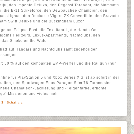
iju, den Imponte Deluxo, den Pegassi Toreador, die Mammoth
i, die B-11 Strikeforce, den Dewbauchee Champion, den
gassi Ignus, den Declasse Vigero ZX Convertible, den Bravado
ham Swift Deluxe und die Buckingham Luxor
ge am Eclipse Blvd, die Textilfabrik, die Hands-On-
ggins Helitours, Luxus-Apartments, Nachtclubs, den
 das Smoke on the Water
batt auf Hangars und Nachtclubs samt zugehörigen
assungen
er: 50 % auf den kompakten EMP-Werfer und die Railgun (nur
nline für PlayStation 5 und Xbox Series X|S ist ab sofort in der
thalten, den Sportwagen Enus Paragon S im 76-Tarnmuster-
e neue Chamäleon-Lackierung und -Felgenfarbe, erhöhte
äge“-Missionen und vieles mehr
 S.' Schaffarz