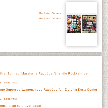
Rockstar Games
Rockstar Games
ine: Boni auf klassische Raubüberfälle, die Rückkehr der
S.' Schaffarz
eue Supersportwagen, neue Raubüberfall-Ziele im Kortz Center
S.' Schaffarz
eist ist ab sofort verfügbar