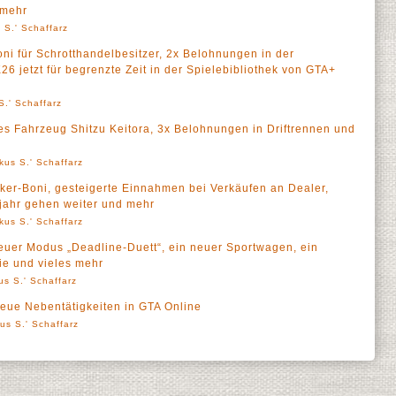
 mehr
 S.' Schaffarz
ni für Schrotthandelbesitzer, 2x Belohnungen in der
 jetzt für begrenzte Zeit in der Spielebibliothek von GTA+
S.' Schaffarz
es Fahrzeug Shitzu Keitora, 3x Belohnungen in Driftrennen und
kus S.' Schaffarz
ker-Boni, gesteigerte Einnahmen bei Verkäufen an Dealer,
jahr gehen weiter und mehr
kus S.' Schaffarz
euer Modus „Deadline-Duett“, ein neuer Sportwagen, ein
ie und vieles mehr
us S.' Schaffarz
neue Nebentätigkeiten in GTA Online
us S.' Schaffarz