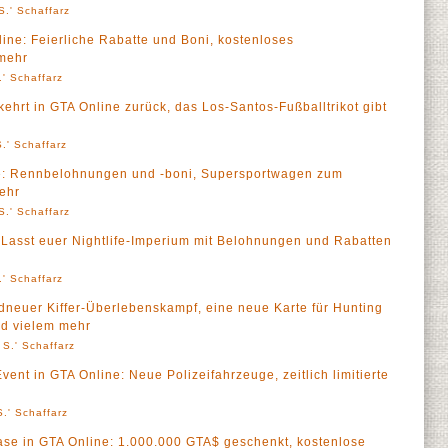
S.' Schaffarz
ine: Feierliche Rabatte und Boni, kostenloses
mehr
' Schaffarz
ehrt in GTA Online zurück, das Los-Santos-Fußballtrikot gibt
.' Schaffarz
e: Rennbelohnungen und -boni, Supersportwagen zum
mehr
S.' Schaffarz
 Lasst euer Nightlife-Imperium mit Belohnungen und Rabatten
' Schaffarz
ndneuer Kiffer-Überlebenskampf, eine neue Karte für Hunting
nd vielem mehr
 S.' Schaffarz
nt in GTA Online: Neue Polizeifahrzeuge, zeitlich limitierte
.' Schaffarz
e in GTA Online: 1.000.000 GTA$ geschenkt, kostenlose