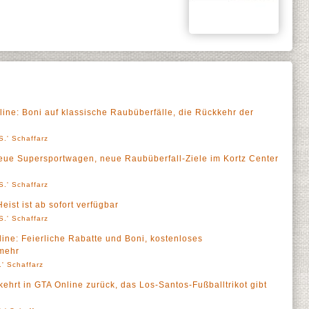
ine: Boni auf klassische Raubüberfälle, die Rückkehr der
S.' Schaffarz
eue Supersportwagen, neue Raubüberfall-Ziele im Kortz Center
S.' Schaffarz
eist ist ab sofort verfügbar
S.' Schaffarz
ine: Feierliche Rabatte und Boni, kostenloses
mehr
' Schaffarz
ehrt in GTA Online zurück, das Los-Santos-Fußballtrikot gibt