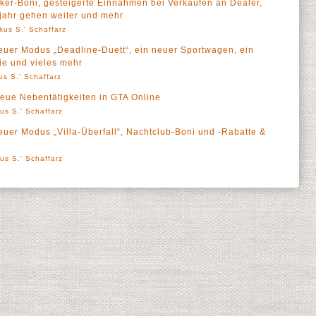
ker-Boni, gesteigerte Einnahmen bei Verkäufen an Dealer,
jahr gehen weiter und mehr
kus S.' Schaffarz
euer Modus „Deadline-Duett“, ein neuer Sportwagen, ein
ie und vieles mehr
us S.' Schaffarz
neue Nebentätigkeiten in GTA Online
us S.' Schaffarz
uer Modus „Villa-Überfall“, Nachtclub-Boni und -Rabatte &
us S.' Schaffarz