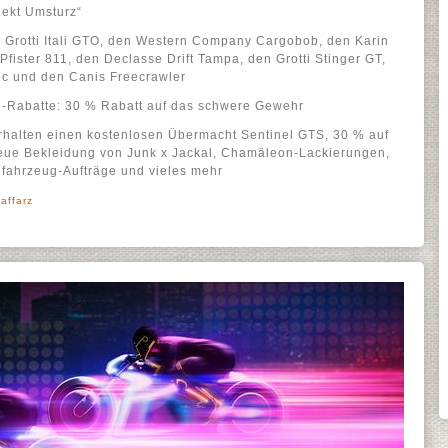
jekt Umsturz“
 Grotti Itali GTO, den Western Company Cargobob, den Karin
Pfister 811, den Declasse Drift Tampa, den Grotti Stinger GT,
ic und den Canis Freecrawler
 -Rabatte: 30 % Rabatt auf das schwere Gewehr
 erhalten einen kostenlosen Übermacht Sentinel GTS, 30 % auf
ue Bekleidung von Junk x Jackal, Chamäleon-Lackierungen,
alfahrzeug-Aufträge und vieles mehr
affarz