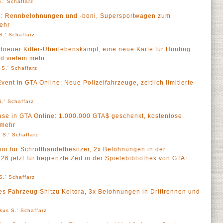
.' Schaffarz
e: Rennbelohnungen und -boni, Supersportwagen zum
mehr
S.' Schaffarz
ndneuer Kiffer-Überlebenskampf, eine neue Karte für Hunting
nd vielem mehr
 S.' Schaffarz
nt in GTA Online: Neue Polizeifahrzeuge, zeitlich limitierte
.' Schaffarz
e in GTA Online: 1.000.000 GTA$ geschenkt, kostenlose
 mehr
 S.' Schaffarz
ni für Schrotthandelbesitzer, 2x Belohnungen in der
 jetzt für begrenzte Zeit in der Spielebibliothek von GTA+
S.' Schaffarz
es Fahrzeug Shitzu Keitora, 3x Belohnungen in Driftrennen und
kus S.' Schaffarz