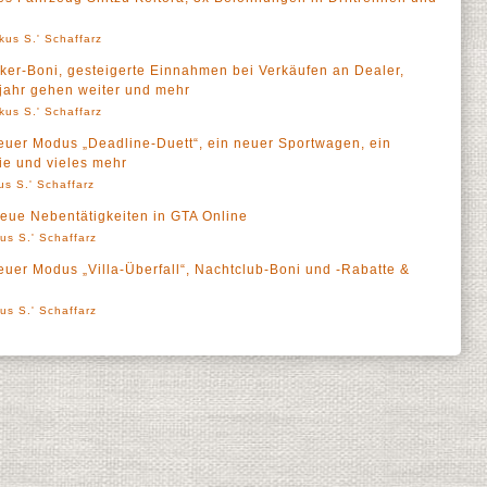
kus S.' Schaffarz
ker-Boni, gesteigerte Einnahmen bei Verkäufen an Dealer,
jahr gehen weiter und mehr
kus S.' Schaffarz
euer Modus „Deadline-Duett“, ein neuer Sportwagen, ein
ie und vieles mehr
us S.' Schaffarz
neue Nebentätigkeiten in GTA Online
us S.' Schaffarz
uer Modus „Villa-Überfall“, Nachtclub-Boni und -Rabatte &
us S.' Schaffarz