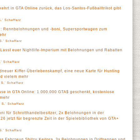
ehrt in GTA Online zurück, das Los-Santos-Fußballtrikot gibt
.' Schaffarz
e: Rennbelohnungen und -boni, Supersportwagen zum
mehr
S.' Schaffarz
 Lasst euer Nightlife-Imperium mit Belohnungen und Rabatten
' Schaffarz
ndneuer Kiffer-Überlebenskampf, eine neue Karte für Hunting
nd vielem mehr
 S.' Schaffarz
e in GTA Online: 1.000.000 GTA$ geschenkt, kostenlose
 mehr
 S.' Schaffarz
ni für Schrotthandelbesitzer, 2x Belohnungen in der
 jetzt für begrenzte Zeit in der Spielebibliothek von GTA+
S.' Schaffarz
es Fahrzeug Shitzu Keitora, 3x Belohnungen in Driftrennen und