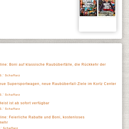
ine: Boni auf klassische Raubüberfälle, die Rückkehr der
S.' Schaffarz
eue Supersportwagen, neue Raubüberfall-Ziele im Kortz Center
S.' Schaffarz
eist ist ab sofort verfügbar
S.' Schaffarz
ine: Feierliche Rabatte und Boni, kostenloses
mehr
' Schaffarz