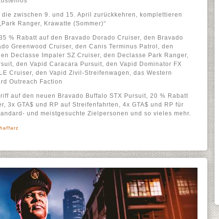
kostenlos
 die zwischen 9. und 15. April zurückkehren, komplettieren
 „Park Ranger, Krawatte (Sommer)“
 35 % Rabatt auf den Bravado Dorado Cruiser, den Bravado
vado Greenwood Cruiser, den Canis Terminus Patrol, den
den Declasse Impaler SZ Cruiser, den Declasse Park Ranger,
suit, den Vapid Caracara Pursuit, den Vapid Dominator FX
 LE Cruiser, den Vapid Zivil-Streifenwagen, das Western
ard Outreach Faction
griff auf den neuen Bravado Buffalo STX Pursuit, 20 % Rabatt
er, 3x GTA$ und RP auf Streifenfahrten, 4x GTA$ und RP für
Standard- und meistgesuchte Zielpersonen und so vieles mehr.
haffarz