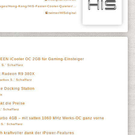
ages/Hong-Kong/HIS-Faster-Cooler-Quieter/…
twitter/HISdigital
REEN iCooler OC 2GB für Gaming-Einsteiger
 S.' Schaffarz
it Radeon R9 380X
arkus S.' Schaffarz
le Docking Station
ix
nkt die Preise
' Schaffarz
urbo 4GB – mit satten 1060 MHz Werks-OC ganz vorne
 S.' Schaffarz
h kraftvoller dank der iPower-Features