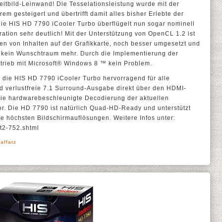
eitbild-Leinwand! Die Tesselationsleistung wurde mit der
em gesteigert und übertrifft damit alles bisher Erlebte der
die HIS HD 7790 iCooler Turbo überflügelt nun sogar nominell
ation sehr deutlich! Mit der Unterstützung von OpenCL 1.2 ist
n von Inhalten auf der Grafikkarte, noch besser umgesetzt und
ng kein Wunschtraum mehr. Durch die Implementierung der
Betrieb mit Microsoft® Windows 8 ™ kein Problem.
 die HIS HD 7790 iCooler Turbo hervorragend für alle
d verlustfreie 7.1 Surround-Ausgabe direkt über den HDMI-
die hardwarebeschleunigte Decodierung der aktuellen
r. Die HD 7790 ist natürlich Quad-HD-Ready und unterstützt
ie höchsten Bildschirmauflösungen. Weitere Infos unter:
ct2-752.shtml
affarz