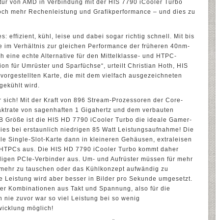
ur von AMD in Verbindung mit der HIS 7790 iCooler Turbo
noch mehr Rechenleistung und Grafikperformance – und dies zu
: effizient, kühl, leise und dabei sogar richtig schnell. Mit bis
im Verhältnis zur gleichen Performance der früheren 40nm-
h eine echte Alternative für den Mittelklasse- und HTPC-
on für Umrüster und Sparfüchse“, urteilt Christian Hoth, HIS
vorgestellten Karte, die mit dem vielfach ausgezeichneten
 gekühlt wird.
 sich! Mit der Kraft von 896 Stream-Prozessoren der Core-
aktrate von sagenhaften 1 Gigahertz und dem verbauten
 Größe ist die HIS HD 7790 iCooler Turbo die ideale Gamer-
dies bei erstaunlich niedrigen 85 Watt Leistungsaufnahme! Die
lle Single-Slot-Karte dann in kleineren Gehäusen, extraleisen
n HTPCs aus. Die HIS HD 7790 iCooler Turbo kommt daher
oligen PCIe-Verbinder aus. Um- und Aufrüster müssen für mehr
e mehr zu tauschen oder das Kühlkonzept aufwändig zu
he Leistung wird aber besser in Bilder pro Sekunde umgesetzt.
vier Kombinationen aus Takt und Spannung, also für die
 nie zuvor war so viel Leistung bei so wenig
icklung möglich!