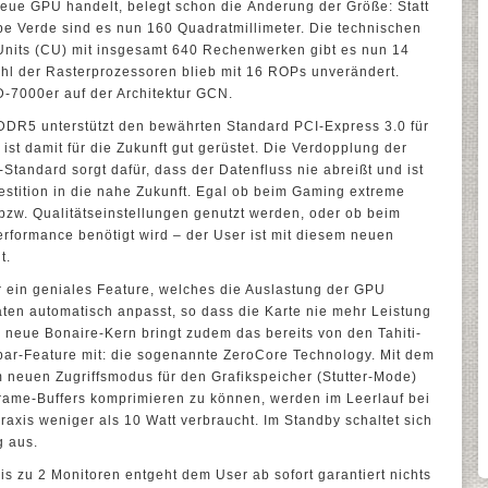
neue GPU handelt, belegt schon die Änderung der Größe: Statt
pe Verde sind es nun 160 Quadratmillimeter. Die technischen
Units (CU) mit insgesamt 640 Rechenwerken gibt es nun 14
l der Rasterprozessoren blieb mit 16 ROPs unverändert.
D-7000er auf der Architektur GCN.
DR5 unterstützt den bewährten Standard PCI-Express 3.0 für
st damit für die Zukunft gut gerüstet. Die Verdopplung der
tandard sorgt dafür, dass der Datenfluss nie abreißt und ist
vestition in die nahe Zukunft. Egal ob beim Gaming extreme
bzw. Qualitätseinstellungen genutzt werden, oder ob beim
formance benötigt wird – der User ist mit diesem neuen
t.
 ein geniales Feature, welches die Auslastung der GPU
raten automatisch anpasst, so dass die Karte nie mehr Leistung
r neue Bonaire-Kern bringt zudem das bereits von den Tahiti-
par-Feature mit: die sogenannte ZeroCore Technology. Mit dem
 neuen Zugriffsmodus für den Grafikspeicher (Stutter-Mode)
Frame-Buffers komprimieren zu können, werden im Leerlauf bei
raxis weniger als 10 Watt verbraucht. Im Standby schaltet sich
g aus.
s zu 2 Monitoren entgeht dem User ab sofort garantiert nichts