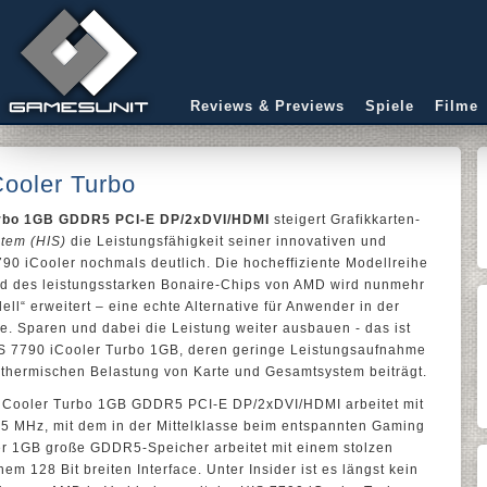
Reviews & Previews
Spiele
Filme
Cooler Turbo
urbo 1GB GDDR5 PCI-E DP/2xDVI/HDMI
steigert Grafikkarten-
stem (HIS)
die Leistungsfähigkeit seiner innovativen und
90 iCooler nochmals deutlich. Die hocheffiziente Modellreihe
nd des leistungsstarken Bonaire-Chips von AMD wird nunmehr
l“ erweitert – eine echte Alternative für Anwender in der
se. Sparen und dabei die Leistung weiter ausbauen - das ist
IS 7790 iCooler Turbo 1GB, deren geringe Leistungsaufnahme
n thermischen Belastung von Karte und Gesamtsystem beiträgt.
iCooler Turbo 1GB GDDR5 PCI-E DP/2xDVI/HDMI arbeitet mit
5 MHz, mit dem in der Mittelklasse beim entspannten Gaming
r 1GB große GDDR5-Speicher arbeitet mit einem stolzen
m 128 Bit breiten Interface. Unter Insider ist es längst kein