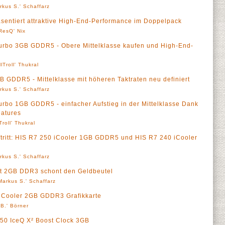
rkus S.' Schaffarz
räsentiert attraktive High-End-Performance im Doppelpack
ResQ' Nix
urbo 3GB GDDR5 - Obere Mittelklasse kaufen und High-End-
llTroll' Thukral
 GDDR5 - Mittelklasse mit höheren Taktraten neu definiert
rkus S.' Schaffarz
rbo 1GB GDDR5 - einfacher Aufstieg in der Mittelklasse Dank
atures
Troll' Thukral
ftritt: HIS R7 250 iCooler 1GB GDDR5 und HIS R7 240 iCooler
rkus S.' Schaffarz
it 2GB DDR3 schont den Geldbeutel
Markus S.' Schaffarz
 iCooler 2GB GDDR3 Grafikkarte
 B.' Börner
950 IceQ X² Boost Clock 3GB