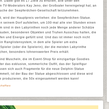
 Dabei gibt es 17 Ziele zu erfüllen, alle unter den
n TV-Moderators Kay Jeno, der Großvater hereingelegt hat, an
uche der Seepferdchen-Gesellschaft teilzunehmen.
, wird der Hauptpreis verliehen: die Seepferdchen-Statue.
n seinem Dorf aufstellen, um 100-mal alle vier Stunden einen
m sind in den Labyrinthen noch jede Menge anderer Schätze
ebäuden, besonderen Objekten und Truhen Ausschau halten, die
fen und Energie gefüllt sind. Und das ist immer noch nicht
in Ranglistensystem, in dem alle Spieler um extra
pieler (oder die Spielerin), der die meisten Labyrinthe
ichen, besonders lohnenswerten Preis erhält.
ind Muscheln, die im Event-Shop für einzigartige Goodies
 das exklusive, sommerliche Outfit, das der Spielfigur
sen sich auch Fragmente für die neue Delphin-Statue
melt, ist der Bau der Statue abgeschlossen und diese wird
ie produzieren, die 50x eingesammelt werden kann!
chaffarz