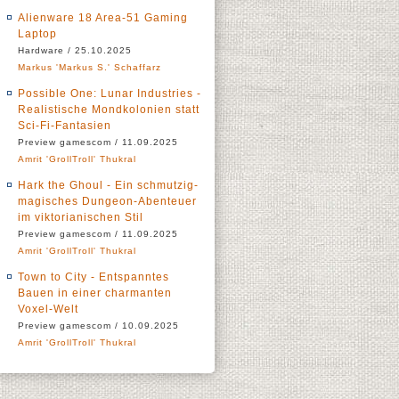
Alienware 18 Area-51 Gaming
Laptop
Hardware / 25.10.2025
Markus 'Markus S.' Schaffarz
Possible One: Lunar Industries -
Realistische Mondkolonien statt
Sci-Fi-Fantasien
Preview gamescom / 11.09.2025
Amrit 'GrollTroll' Thukral
Hark the Ghoul - Ein schmutzig-
magisches Dungeon-Abenteuer
im viktorianischen Stil
Preview gamescom / 11.09.2025
Amrit 'GrollTroll' Thukral
Town to City - Entspanntes
Bauen in einer charmanten
Voxel-Welt
Preview gamescom / 10.09.2025
Amrit 'GrollTroll' Thukral