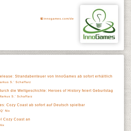
innogames.com/de
Release: Strandabenteuer von InnoGames ab sofort erhältlich
arkus S.' Schaffarz
durch die Weltgeschichte: Heroes of History feiert Geburtstag
Markus S.' Schaffarz
s: Cozy Coast ab sofort auf Deutsch spielbar
Q' Nix
l Cozy Coast an
Nix