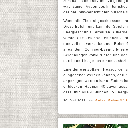
zum nächsten Labyrinth zu gelangen.
wachsamen Augen des hinterlistige
der berühmt-berüchtigten Muschels
Wenn alle Ziele abgeschlossen sind
Diese Belohnung kann der Spieler i
Energieschub zu erhalten. Außerde
versteckt! Spieler sollten nach G
randvoll mit verschiedenen Rohstof
alles! Beim Sommer-Event gibt es e
Belohnungen konkurrieren und der S
durchquert hat, noch einen zusätzl
Eine der wertvollsten Ressourcen s
ausgegeben werden können, darunter
angezogen werden kann. Zudem las
entdecken. Hat man 40 davon gesam
daraufhin alle 4 Stunden 15 Energ
30. Juni 2022, von
Markus 'Markus S.' S