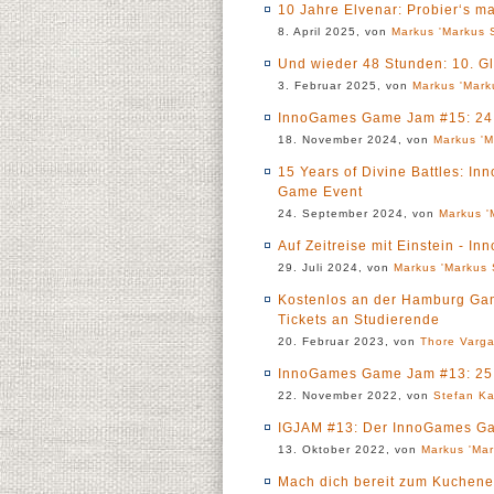
10 Jahre Elvenar: Probier‘s ma
8. April 2025, von
Markus 'Markus S
Und wieder 48 Stunden: 10. 
3. Februar 2025, von
Markus 'Mark
InnoGames Game Jam #15: 24 
18. November 2024, von
Markus 'M
15 Years of Divine Battles: In
Game Event
24. September 2024, von
Markus '
Auf Zeitreise mit Einstein - I
29. Juli 2024, von
Markus 'Markus 
Kostenlos an der Hamburg Gam
Tickets an Studierende
20. Februar 2023, von
Thore Varg
InnoGames Game Jam #13: 25 
22. November 2022, von
Stefan Ka
IGJAM #13: Der InnoGames Ga
13. Oktober 2022, von
Markus 'Mar
Mach dich bereit zum Kuchene