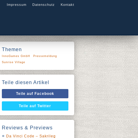
Impressum
Datenschutz
Kontakt
Themen
InnoGames GmbH
Pressemeldung
Sunrise Village
Teile diesen Artikel
Teile auf Facebook
Teile auf Twitter
Reviews & Previews
Da Vinci Code – Sakrileg