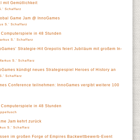
l mit Gemütlichkeit
.' Schaffarz
Global Game Jam @ InnoGames
us S.' Schaffarz
Computerspiele in 48 Stunden
arkus S.' Schaffarz
noGames’ Strategie-Hit Grepolis feiert Jubiläum mit großem In-
Markus S.' Schaffarz
nnoGames kündigt neues Strategiespiel Heroes of History an
S.' Schaffarz
es Conference teilnehmen: InnoGames vergibt weitere 100
a
Computerspiele in 48 Stunden
ppellusch
me Jam kehrt zurück
kus S.' Schaffarz
ssen im großen Forge of Empires Backwettbewerb-Event