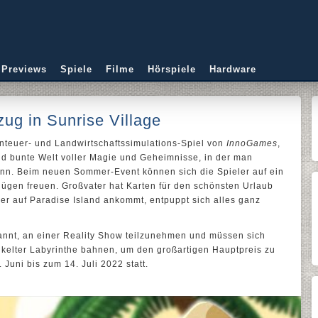
 Previews
Spiele
Filme
Hörspiele
Hardware
ug in Sunrise Village
enteuer- und Landwirtschaftssimulations-Spiel von
InnoGames
,
 und bunte Welt voller Magie und Geheimnisse, in der man
ann. Beim neuen Sommer-Event können sich die Spieler auf ein
nügen freuen. Großvater hat Karten für den schönsten Urlaub
er auf Paradise Island ankommt, entpuppt sich alles ganz
annt, an einer Reality Show teilzunehmen und müssen sich
kelter Labyrinthe bahnen, um den großartigen Hauptpreis zu
Juni bis zum 14. Juli 2022 statt.