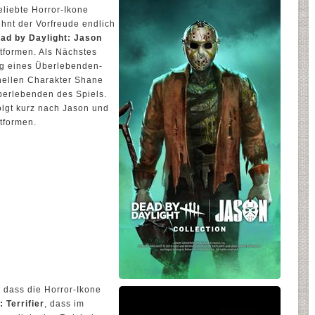
eliebte Horror-Ikone
nt der Vorfreude endlich
ad by Daylight: Jason
ttformen. Als Nächstes
ng eines Überlebenden-
inellen Charakter Shane
berlebenden des Spiels.
olgt kurz nach Jason und
ttformen.
dass die Horror-Ikone
 Terrifier
, dass im