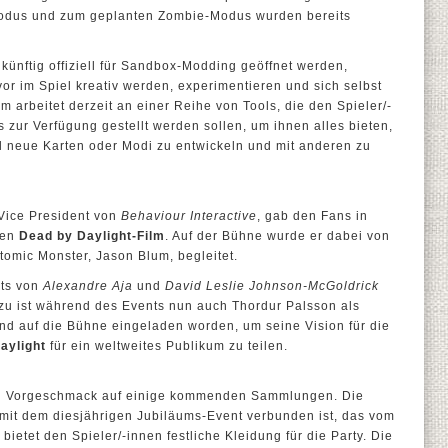
Modus und zum geplanten Zombie-Modus wurden bereits
künftig offiziell für Sandbox-Modding geöffnet werden,
r im Spiel kreativ werden, experimentieren und sich selbst
 arbeitet derzeit an einer Reihe von Tools, die den Spieler/-
 zur Verfügung gestellt werden sollen, um ihnen alles bieten,
l neue Karten oder Modi zu entwickeln und mit anderen zu
 Vice President von
Behaviour Interactive
, gab den Fans in
den
Dead by Daylight-Film
. Auf der Bühne wurde er dabei von
mic Monster, Jason Blum, begleitet.
its von
Alexandre Aja
und
David Leslie Johnson-McGoldrick
dazu ist während des Events nun auch Thordur Palsson als
nd auf die Bühne eingeladen worden, um seine Vision für die
aylight
für ein weltweites Publikum zu teilen.
n Vorgeschmack auf einige kommenden Sammlungen. Die
it dem diesjährigen Jubiläums-Event verbunden ist, das vom
, bietet den Spieler/-innen festliche Kleidung für die Party. Die