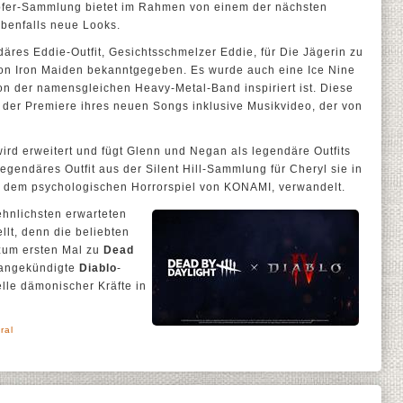
Opfer-Sammlung bietet im Rahmen von einem der nächsten
benfalls neue Looks.
res Eddie-Outfit, Gesichtsschmelzer Eddie, für Die Jägerin zu
on Iron Maiden bekanntgegeben. Es wurde auch eine Ice Nine
on der namensgleichen Heavy-Metal-Band inspiriert ist. Diese
 der Premiere ihres neuen Songs inklusive Musikvideo, der von
rd erweitert und fügt Glenn und Negan als legendäre Outfits
egendäres Outfit aus der Silent Hill-Sammlung für Cheryl sie in
, dem psychologischen Horrorspiel von KONAMI, verwandelt.
hnlichsten erwarteten
llt, denn die beliebten
um ersten Mal zu
Dead
 angekündigte
Diablo
-
lle dämonischer Kräfte in
ral