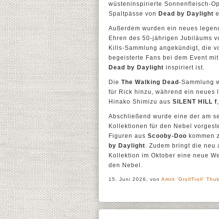
wüsteninspirierte Sonnenfleisch-
Spaltpässe von
Dead by Daylight
e
Außerdem wurden ein neues legendä
Ehren des 50-jährigen Jubiläums v
Kills-Sammlung angekündigt, die v
begeisterte Fans bei dem Event mit
Dead by Daylight
inspiriert ist.
Die
The Walking Dead
-Sammlung wi
für Rick hinzu, während ein neues l
Hinako Shimizu aus
SILENT HILL f
Abschließend wurde eine der am se
Kollektionen für den Nebel vorgeste
Figuren aus
Scooby-Doo
kommen z
by Daylight
. Zudem bringt die neu
Kollektion im Oktober eine neue We
den Nebel.
15. Juni 2026, von
Amrit 'GrollTroll' Thuk