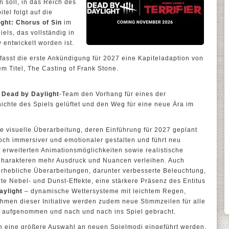
 soll, in das Reich des
tel folgt auf die
ght: Chorus of Sin
im
els, das vollständig in
entwickelt worden ist.
mfasst die erste Ankündigung für 2027 eine Kapiteladaption von
m Titel, The Casting of Frank Stone.
s
Dead by Daylight
-Team den Vorhang für eines der
hichte des Spiels gelüftet und den Weg für eine neue Ära im
e visuelle Überarbeitung, deren Einführung für 2027 geplant
noch immersiver und emotionaler gestalten und führt neu
 erweiterten Animationsmöglichkeiten sowie realistische
Charakteren mehr Ausdruck und Nuancen verleihen. Auch
hebliche Überarbeitungen, darunter verbesserte Beleuchtung,
rte Nebel- und Dunst-Effekte, eine stärkere Präsenz des Entitus
aylight
– dynamische Wettersysteme mit leichtem Regen,
men dieser Initiative werden zudem neue Stimmzeilen für alle
e aufgenommen und nach und nach ins Spiel gebracht.
 eine größere Auswahl an neuen Spielmodi eingeführt werden.