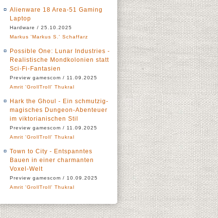
Alienware 18 Area-51 Gaming
Laptop
Hardware / 25.10.2025
Markus 'Markus S.' Schaffarz
Possible One: Lunar Industries -
Realistische Mondkolonien statt
Sci-Fi-Fantasien
Preview gamescom / 11.09.2025
Amrit 'GrollTroll' Thukral
Hark the Ghoul - Ein schmutzig-
magisches Dungeon-Abenteuer
im viktorianischen Stil
Preview gamescom / 11.09.2025
Amrit 'GrollTroll' Thukral
Town to City - Entspanntes
Bauen in einer charmanten
Voxel-Welt
Preview gamescom / 10.09.2025
Amrit 'GrollTroll' Thukral