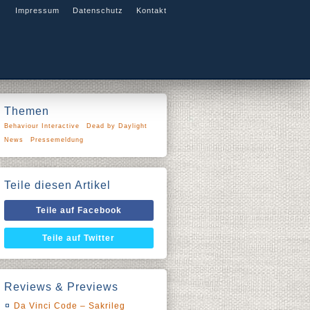
Impressum
Datenschutz
Kontakt
Themen
Behaviour Interactive
Dead by Daylight
News
Pressemeldung
Teile diesen Artikel
Teile auf Facebook
Teile auf Twitter
Reviews & Previews
Da Vinci Code – Sakrileg