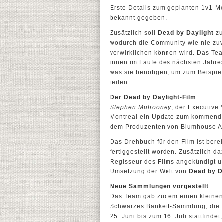
Erste Details zum geplanten 1v1-
bekannt gegeben.
Zusätzlich soll
Dead by Daylight
zu
wodurch die Community wie nie zuvo
verwirklichen können wird. Das Team
innen im Laufe des nächsten Jahres
was sie benötigen, um zum Beispie
teilen.
Der Dead by Daylight-Film
Stephen Mulrooney
, der Executive
Montreal ein Update zum kommen
dem Produzenten von Blumhouse Ato
Das Drehbuch für den Film ist bere
fertiggestellt worden. Zusätzlich 
Regisseur des Films angekündigt u
Umsetzung der Welt von
Dead by D
Neue Sammlungen vorgestellt
Das Team gab zudem einen kleine
Schwarzes Bankett-Sammlung, die m
25. Juni bis zum 16. Juli stattfindet