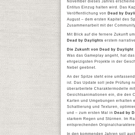
November dieses Jahres erscheinen
Entitus Einzug halten wird. Das Kapi
Veröffentlichung von
Dead by Dayli
August – dem ersten Kapitel des Spi
Zusammenarbeit mit der Community 
Mit Blick auf die fernere Zukunft u
Dead by Daylights
erstem narrative
Die Zukunft von Dead by Daylight
Was das Gameplay angeht, hat da
ehrgeizigsten Projekte in der Gesc
Nebel geebnet.
An der Spitze steht eine umfassend
ist. Das Update soll jede Prüfung 
überarbeitete Charaktermodelle mit
Gesichtsanimationen ein, die den 
Karten und Umgebungen erhalten er
Schattierung und Texturen, optimie
und – zum ersten Mal in
Dead by D
starkem Regen und Stürmen. Im Rah
entsprechenden Originalcharakter
In den kommenden Jahren soll auch