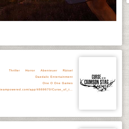
Thriller
Horror
Abenteuer
Rätsel
Daedalic Entertainment
One O One Games
steampowered.com/app/4669670/Curse_of_t…