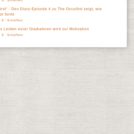
 S.' Schaffarz
rst“ - Dev Diary-Episode 4 zu The Occultist zeigt, wie
r formt
 S.' Schaffarz
 Leiden eurer Gladiatoren wird zur Motivation
 S.' Schaffarz