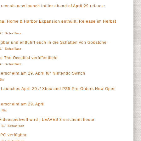
 reveals new launch trailer ahead of April 29 release
ma: Home & Harbor Expansion enthüllt, Release im Herbst
.' Schaffarz
rfügbar und entführt euch in die Schatten von Godstone
.' Schaffarz
 The Occultist veröffentlicht
.' Schaffarz
 erscheint am 29. April für Nintendo Switch
Nix
s Launches April 29 // Xbox and PS5 Pre-Orders Now Open
 erscheint am 29. April
 Nix
Videospielwelt wird | LEAVES 3 erscheint heute
 S.' Schaffarz
 PC verfügbar