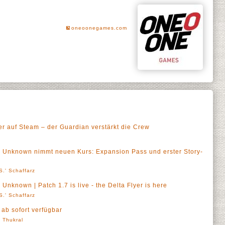
oneoonegames.com
er auf Steam – der Guardian verstärkt die Crew
he Unknown nimmt neuen Kurs: Expansion Pass und erster Story-
S.' Schaffarz
 Unknown | Patch 1.7 is live - the Delta Flyer is here
S.' Schaffarz
 ab sofort verfügbar
' Thukral