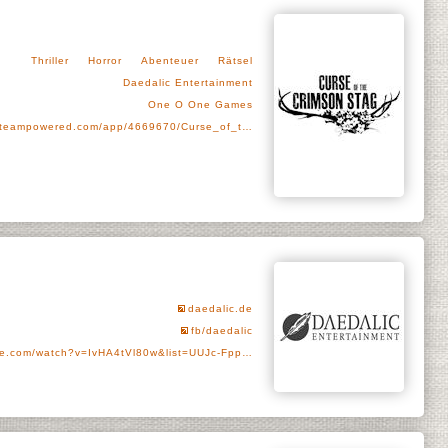
Thriller
Horror
Abenteuer
Rätsel
Daedalic Entertainment
One O One Games
steampowered.com/app/4669670/Curse_of_t…
daedalic.de
fb/daedalic
e.com/watch?v=IvHA4tVl80w&list=UUJc-Fpp…