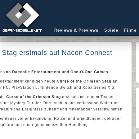
Reviews & Previews
Spiele
Filme
n Stag erstmals auf Nacon Connect
ler von Daedalic Entertainment und One-O-One Games
ntertainment
kündigen heute
Curse of the Crimson Stag
an,
r PC, PlayStation 5, Nintendo Switch und Xbox Series X|S.
rde
Curse of the Crimson Stag
erstmals mit einem Teaser-
iebene Mystery-Thriller führt euch in das verlassene Whiteroot
bernatürliche Ereignisse zunehmend miteinander verschwimmen.
benteuer voller Erkundung, Rätsel und Ermittlungen, getragen
osphäre und einer geheimnisvollen Handlung.