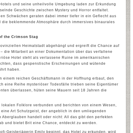
 Hotels und seine unheilvolle Umgebung laden zur Erkundung
selnde Geschichte zwischen Mystery und Horror entfaltet.
en Schwächen geraten dabei immer tiefer in ein Geflecht aus
ird die beklemmende Atmosphäre durch immersives binaurales
of the Crimson Stag
 provinziellen Heimatstadt abgehängt und ergreift die Chance auf
– die Mitarbeit an einer Dokumentation über das verfallene
uriöse Hotel steht als verlassene Ruine im amerikanischen
ichten, dass gespenstische Erscheinungen und wütende
ührt haben.
on einem reichen Geschäftsmann in der Hoffnung erbaut, den
ch eine Reihe mysteriöser Todesfälle trieben seine Eigentümer
nten überlassen, hüten seine Mauern seit 18 Jahren die
r lokalen Folklore verbunden und berichten von einem Wesen,
– eine Art Schutzgeist, der angeblich in den umliegenden
 Aberglauben handelt oder nicht: All das gibt den perfekten
b und bietet Brit eine Chance, entdeckt zu werden.
ofi-Geisterjägerin Emily beginnt, das Hotel zu erkunden, wird