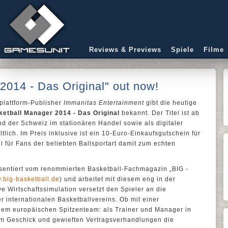
Reviews & Previews
Spiele
Filme
2014 - Das Original" out now!
iplattform-Publisher
Immanitas Entertainment
gibt die heutige
etball Manager 2014 - Das Original
bekannt. Der Titel ist ab
nd der Schweiz im stationären Handel sowie als digitaler
lich. Im Preis inklusive ist ein 10-Euro-Einkaufsgutschein für
l für Fans der beliebten Ballsportart damit zum echten
sentiert vom renommierten Basketball-Fachmagazin „BIG -
.big-basketball.de
) und arbeitet mit diesem eng in der
 Wirtschaftssimulation versetzt den Spieler an die
r internationalen Basketballvereins. Ob mit einer
nem europäischen Spitzenteam: als Trainer und Manager in
hem Geschick und gewieften Vertragsverhandlungen die