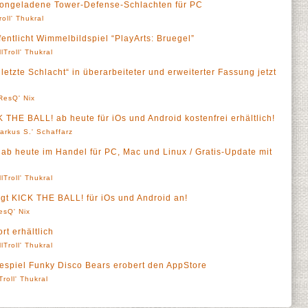
ctiongeladene Tower-Defense-Schlachten für PC
roll' Thukral
entlicht Wimmelbildspiel “PlayArts: Bruegel”
llTroll' Thukral
letzte Schlacht“ in überarbeiteter und erweiterter Fassung jetzt
ResQ' Nix
 THE BALL! ab heute für iOs und Android kostenfrei erhältlich!
arkus S.' Schaffarz
 ab heute im Handel für PC, Mac und Linux / Gratis-Update mit
llTroll' Thukral
gt KICK THE BALL! für iOs und Android an!
esQ' Nix
t erhältlich
llTroll' Thukral
espiel Funky Disco Bears erobert den AppStore
Troll' Thukral