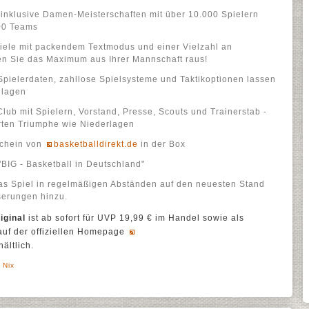
 inklusive Damen-Meisterschaften mit über 10.000 Spielern
800 Teams
piele mit packendem Textmodus und einer Vielzahl an
len Sie das Maximum aus Ihrer Mannschaft raus!
pielerdaten, zahllose Spielsysteme und Taktikoptionen lassen
hlagen
Club mit Spielern, Vorstand, Presse, Scouts und Trainerstab -
rten Triumphe wie Niederlagen
schein von
basketballdirekt.de
in der Box
BIG - Basketball in Deutschland"
as Spiel in regelmäßigen Abständen auf den neuesten Stand
serungen hinzu.
iginal
ist ab sofort für UVP 19,99 € im Handel sowie als
auf der offiziellen Homepage
ältlich.
 Nix