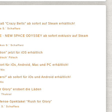
aß "Crazy Belts" ab sofort auf Steam erhältlich!
s S.' Schaffarz
 - NEW SPACE ODYSSEY ab sofort exklusiv auf Steam
kus S.' Schaffarz
on" jetzt für iOS erhältlich
ölsch' Fölsch
ort für iOs, Android, Mac und PC erhältlich!
 Nix
!" ab sofort für iOs und Android erhältlich!
Nix
 Glory” erobert die Läden
' Thukral
ense-Spektakel “Rush for Glory”
 S.' Schaffarz