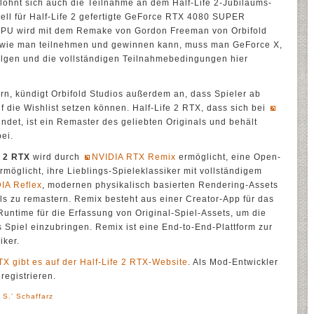
s lohnt sich auch die Teilnahme an dem Half-Life 2-Jubiläums-
ell für Half-Life 2 gefertigte GeForce RTX 4080 SUPER
 GPU wird mit dem Remake von Gordon Freeman von Orbifold
, wie man teilnehmen und gewinnen kann, muss man GeForce X,
olgen und die vollständigen Teilnahmebedingungen hier
rn, kündigt Orbifold Studios außerdem an, dass Spieler ab
 die Wishlist setzen können. Half-Life 2 RTX, dass sich bei
ndet, ist ein Remaster des geliebten Originals und behält
ei.
e 2 RTX
wird durch
NVIDIA RTX Remix
ermöglicht, eine Open-
möglicht, ihre Lieblings-Spieleklassiker mit vollständigem
IA Reflex
, modernen physikalisch basierten Rendering-Assets
ls zu remastern. Remix besteht aus einer Creator-App für das
untime für die Erfassung von Original-Spiel-Assets, um die
s Spiel einzubringen. Remix ist eine End-to-End-Plattform zur
iker.
TX gibt es auf der Half-Life 2 RTX-Website
. Als Mod-Entwickler
registrieren.
 S.' Schaffarz