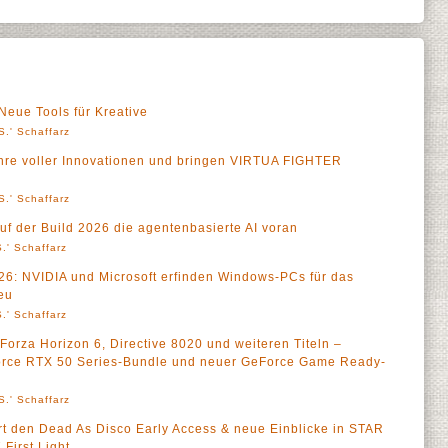
eue Tools für Kreative
S.' Schaffarz
hre voller Innovationen und bringen VIRTUA FIGHTER
S.' Schaffarz
uf der Build 2026 die agentenbasierte AI voran
.' Schaffarz
: NVIDIA und Microsoft erfinden Windows-PCs für das
neu
.' Schaffarz
Forza Horizon 6, Directive 8020 und weiteren Titeln –
Force RTX 50 Series-Bundle und neuer GeForce Game Ready-
S.' Schaffarz
t den Dead As Disco Early Access & neue Einblicke in STAR
First Light