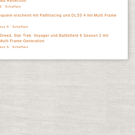
ted Reflection
S.' Schaffarz
quiem erscheint mit Pathtracing und DLSS 4 mit Multi Frame
kus S.' Schaffarz
Greed, Star Trek: Voyager und Battlefield 6 Season 2 mit
Multi Frame Generation
kus S.' Schaffarz