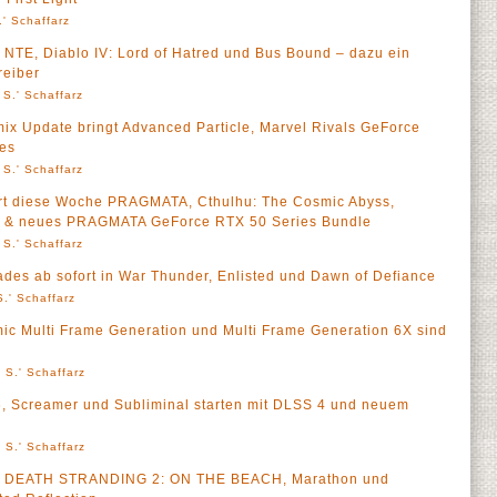
' Schaffarz
NTE, Diablo IV: Lord of Hatred und Bus Bound – dazu ein
eiber
 S.' Schaffarz
x Update bringt Advanced Particle, Marvel Rivals GeForce
es
 S.' Schaffarz
rt diese Woche PRAGMATA, Cthulhu: The Cosmic Abyss,
el & neues PRAGMATA GeForce RTX 50 Series Bundle
 S.' Schaffarz
des ab sofort in War Thunder, Enlisted und Dawn of Defiance
.' Schaffarz
c Multi Frame Generation und Multi Frame Generation 6X sind
 S.' Schaffarz
6, Screamer und Subliminal starten mit DLSS 4 und neuem
 S.' Schaffarz
u DEATH STRANDING 2: ON THE BEACH, Marathon und