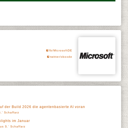
fb/MicrosoftDE
twitter/xboxde
uf der Build 2026 die agentenbasierte AI voran
.' Schaffarz
lights im Januar
us S.' Schaffarz