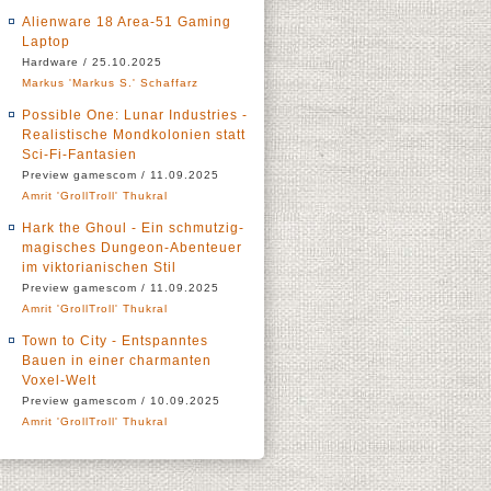
Alienware 18 Area-51 Gaming
Laptop
Hardware / 25.10.2025
Markus 'Markus S.' Schaffarz
Possible One: Lunar Industries -
Realistische Mondkolonien statt
Sci-Fi-Fantasien
Preview gamescom / 11.09.2025
Amrit 'GrollTroll' Thukral
Hark the Ghoul - Ein schmutzig-
magisches Dungeon-Abenteuer
im viktorianischen Stil
Preview gamescom / 11.09.2025
Amrit 'GrollTroll' Thukral
Town to City - Entspanntes
Bauen in einer charmanten
Voxel-Welt
Preview gamescom / 10.09.2025
Amrit 'GrollTroll' Thukral