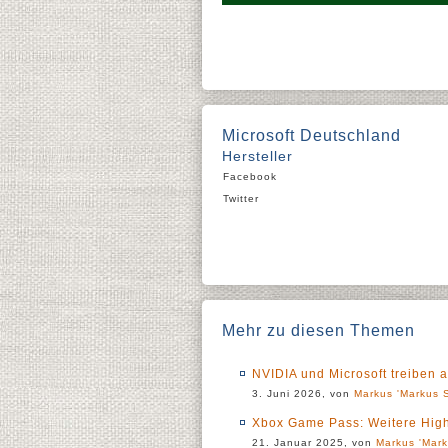
Microsoft Deutschland
Hersteller
Facebook
Twitter
Mehr zu diesen Themen
NVIDIA und Microsoft treiben a
3. Juni 2026, von
Markus 'Markus S
Xbox Game Pass: Weitere High
21. Januar 2025, von
Markus 'Mark