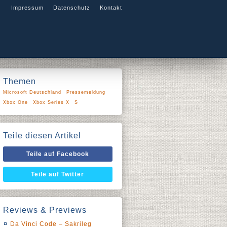
Impressum
Datenschutz
Kontakt
Themen
Microsoft Deutschland
Pressemeldung
Xbox One
Xbox Series X
S
Teile diesen Artikel
Teile auf Facebook
Teile auf Twitter
Reviews & Previews
Da Vinci Code – Sakrileg