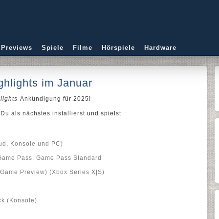
 Previews
Spiele
Filme
Hörspiele
Hardware
hlights im Januar
lights
-Ankündigung für 2025!
Du als nächstes installierst und spielst.
oud, Konsole und PC)
Game Pass, Game Pass Standard
 (Game Preview) (Xbox Series X|S)
ck (Konsole)