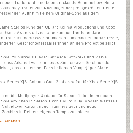
in neuer Trailer und eine beeindruckende Bühnenshow. Ninja
n Gameplay-Trailer zum Nachfolger der preisgekrönten Reihe.
fesselnden Auftritt mit einem Original-Song aus dem
Game Studios kündigen OD an: Kojima Productions und Xbox
n Game Awards offiziell angekündigt. Der legendäre
 hat sich mit dem Oscar-prämierten Filmemacher Jordan Peele,
entierten Geschichtenerzähler*innen an dem Projekt beteiligt
 Spiel zu Marvel’s Blade: Bethesda Softworks und Marvel
 dass Arkane Lyon, ein neues Singleplayer-Spiel aus der
ickelt, das auf dem bei Fans beliebten Vampirjäger Blade
ox Series X|S: Baldur's Gate 3 ist ab sofort für Xbox Serie X|S
II enthüllt Multiplayer-Updates für Saison 1: In einem neuen
s Spieler/-innen in Saison 1 von Call of Duty: Modern Warfare III
 Multiplayer-Karten, neue Trainingslager und neue
e Zombies in Deinem eigenen Tempo zu spielen.
.' Schaffarz