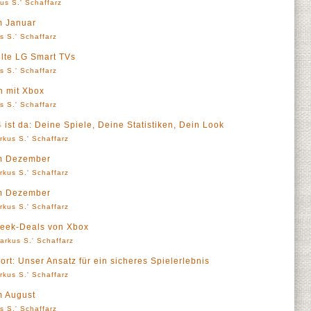
us S.' Schaffarz
m Januar
s S.' Schaffarz
lte LG Smart TVs
s S.' Schaffarz
n mit Xbox
s S.' Schaffarz
ist da: Deine Spiele, Deine Statistiken, Dein Look
rkus S.' Schaffarz
im Dezember
rkus S.' Schaffarz
im Dezember
rkus S.' Schaffarz
Week-Deals von Xbox
arkus S.' Schaffarz
rt: Unser Ansatz für ein sicheres Spielerlebnis
rkus S.' Schaffarz
m August
s S.' Schaffarz