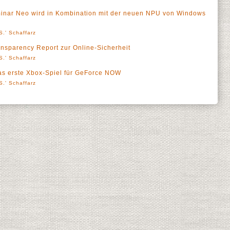
uminar Neo wird in Kombination mit der neuen NPU von Windows
S.' Schaffarz
ansparency Report zur Online-Sicherheit
S.' Schaffarz
das erste Xbox-Spiel für GeForce NOW
S.' Schaffarz