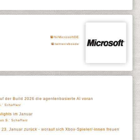
fb/MicrosoftDE
twitter/xboxde
uf der Build 2026 die agentenbasierte AI voran
.' Schaffarz
lights im Januar
us S.' Schaffarz
 23. Januar zurück - worauf sich Xbox-Spieler/-innen freuen