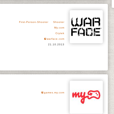
First-Person-Shooter
Shooter
My.com
Crytek
warface.com
21.10.2013
games.my.com