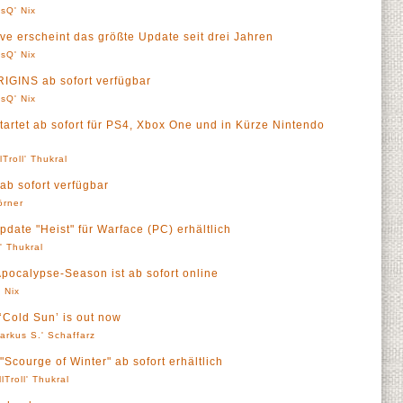
sQ' Nix
e erscheint das größte Update seit drei Jahren
sQ' Nix
IGINS ab sofort verfügbar
sQ' Nix
tartet ab sofort für PS4, Xbox One und in Kürze Nintendo
lTroll' Thukral
ab sofort verfügbar
örner
pdate "Heist" für Warface (PC) erhältlich
l' Thukral
pocalypse-Season ist ab sofort online
 Nix
‘Cold Sun’ is out now
arkus S.' Schaffarz
Scourge of Winter" ab sofort erhältlich
llTroll' Thukral