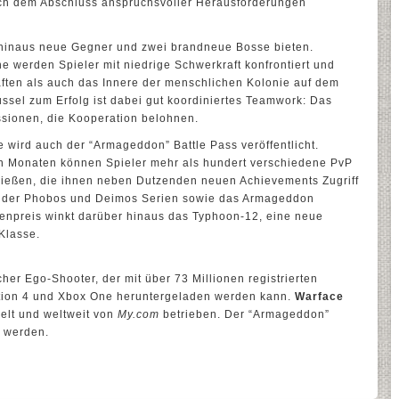
h dem Abschluss anspruchsvoller Herausforderungen
 hinaus neue Gegner und zwei brandneue Bosse bieten.
 werden Spieler mit niedrige Schwerkraft konfrontiert und
ften als auch das Innere der menschlichen Kolonie auf dem
ssel zum Erfolg ist dabei gut koordiniertes Teamwork: Das
ssionen, die Kooperation belohnen.
 wird auch der “Armageddon” Battle Pass veröffentlicht.
n Monaten können Spieler mehr als hundert verschiedene PvP
ießen, die ihnen neben Dutzenden neuen Achievements Zugriff
en der Phobos und Deimos Serien sowie das Armageddon
zenpreis winkt darüber hinaus das Typhoon-12, eine neue
Klasse.
scher Ego-Shooter, der mit über 73 Millionen registrierten
ation 4 und Xbox One heruntergeladen werden kann.
Warface
elt und weltweit von
My.com
betrieben. Der “Armageddon”
t werden.