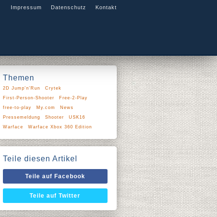
Impressum
Datenschutz
Kontakt
Themen
2D Jump'n'Run
Crytek
First-Person-Shooter
Free-2-Play
free-to-play
My.com
News
Pressemeldung
Shooter
USK16
Warface
Warface Xbox 360 Edition
Teile diesen Artikel
Teile auf Facebook
Teile auf Twitter