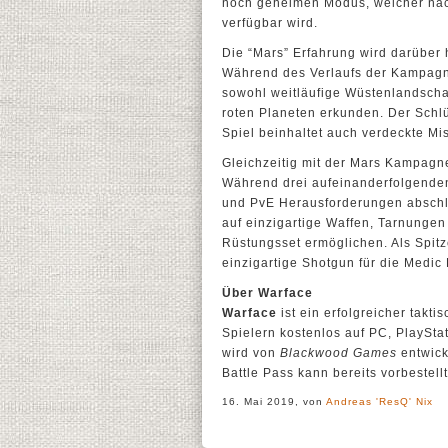
noch geheimen Modus, welcher nac
verfügbar wird.
Die “Mars” Erfahrung wird darüber
Während des Verlaufs der Kampagne
sowohl weitläufige Wüstenlandscha
roten Planeten erkunden. Der Schlü
Spiel beinhaltet auch verdeckte Mi
Gleichzeitig mit der Mars Kampagne
Während drei aufeinanderfolgende
und PvE Herausforderungen abschl
auf einzigartige Waffen, Tarnung
Rüstungsset ermöglichen. Als Spit
einzigartige Shotgun für die Medic 
Über Warface
Warface
ist ein erfolgreicher takti
Spielern kostenlos auf PC, PlaySt
wird von
Blackwood Games
entwick
Battle Pass kann bereits vorbestell
16. Mai 2019, von
Andreas 'ResQ' Nix