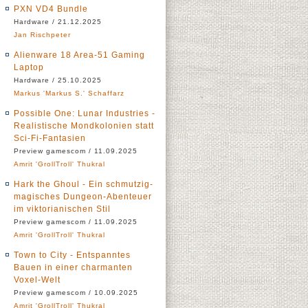
PXN VD4 Bundle
Hardware / 21.12.2025
Jan Rischpeter
Alienware 18 Area-51 Gaming
Laptop
Hardware / 25.10.2025
Markus 'Markus S.' Schaffarz
Possible One: Lunar Industries -
Realistische Mondkolonien statt
Sci-Fi-Fantasien
Preview gamescom / 11.09.2025
Amrit 'GrollTroll' Thukral
Hark the Ghoul - Ein schmutzig-
magisches Dungeon-Abenteuer
im viktorianischen Stil
Preview gamescom / 11.09.2025
Amrit 'GrollTroll' Thukral
Town to City - Entspanntes
Bauen in einer charmanten
Voxel-Welt
Preview gamescom / 10.09.2025
Amrit 'GrollTroll' Thukral