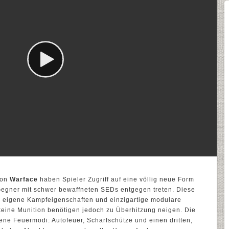
von
Warface
haben Spieler Zugriff auf eine völlig neue Form
 Gegner mit schwer bewaffneten SEDs entgegen treten. Diese
 eigene Kampfeigenschaften und einzigartige modulare
eine Munition benötigen jedoch zu Überhitzung neigen. Die
ene Feuermodi: Autofeuer, Scharfschütze und einen dritten,