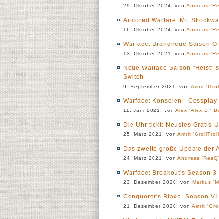
29. Oktober 2024, von
Andreas 'Re
Armored Warfare: Mit Shockwav
16. Oktober 2024, von
Andreas 'Re
Warface: Brandneue Saison OR
13. Oktober 2021, von
Andreas 'Re
Neue Warface Saison "Heist" s
Switch
9. September 2021, von
Amrit 'Grol
Warface: Konsolen - Cossplay 
11. Juni 2021, von
Alex 'Alex B.' B
Die Uhr tickt: Neustes Gratis-U
25. März 2021, von
Amrit 'GrollTrol
Das zweite große Update der A
24. März 2021, von
Andreas 'ResQ'
Warface: Breakout's Season 3 
23. Dezember 2020, von
Markus 'M
Conqueror's Blade: Season VI "
21. Dezember 2020, von
Amrit 'Gro