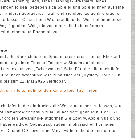
ixArt-Teammitglieds, eines Lieblings-Streamers, eines
remden folgen, begeben sich Spieler und Spielerinnen auf eine
n anderer geprägt ist – während sie gleichzeitig ihre eigenen
nterlassen. Ob sie beim Wiederaufbau der Welt helfen oder sie
eg fügt einer Welt, die von einer alle Lebensformen
 wird, eine neue Ebene hinzu.
eute
nd alle, die sich für das Spiel interessieren – einen Blick auf
unde lang einen Tides of Tomorrow-Stream auf einem
t den exklusiven „Twitchwalker“-Skin. Für alle, die noch tiefer
3 Stunden Watchtime wird zusätzlich der „Mystery Trait“-Skin
nd bis zum 11. Mai 2026 verfügbar.
ch, um alle teilnehmenden Kanäle leicht zu finden
h tiefer in die eindrucksvolle Welt eintauchen zu lassen, wird
 of Tomorrow
ebenfalls zum Launch verfügbar sein. Der OST
auf großen Streaming-Plattformen wie Spotify, Apple Music und
bhaber wird der Soundtrack zudem in physischen Formaten
uxe-Doppel-CD sowie eine Vinyl-Edition, die die einzigartige
.