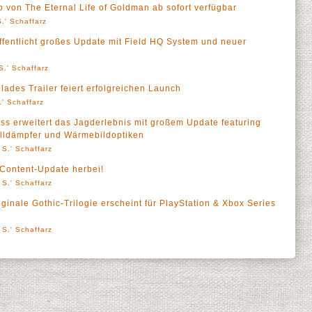
 von The Eternal Life of Goldman ab sofort verfügbar
.' Schaffarz
öffentlicht großes Update mit Field HQ System und neuer
S.' Schaffarz
ades Trailer feiert erfolgreichen Launch
' Schaffarz
ess erweitert das Jagderlebnis mit großem Update featuring
ldämpfer und Wärmebildoptiken
 S.' Schaffarz
e Content-Update herbei!
 S.' Schaffarz
riginale Gothic-Trilogie erscheint für PlayStation & Xbox Series
 S.' Schaffarz