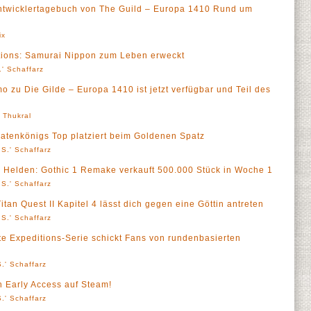
twicklertagebuch von The Guild – Europa 1410 Rund um
ix
tions: Samurai Nippon zum Leben erweckt
' Schaffarz
mo zu Die Gilde – Europa 1410 ist jetzt verfügbar und Teil des
' Thukral
atenkönigs Top platziert beim Goldenen Spatz
S.' Schaffarz
r Helden: Gothic 1 Remake verkauft 500.000 Stück in Woche 1
S.' Schaffarz
itan Quest II Kapitel 4 lässt dich gegen eine Göttin antreten
S.' Schaffarz
bte Expeditions-Serie schickt Fans von rundenbasierten
.' Schaffarz
n Early Access auf Steam!
.' Schaffarz