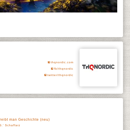
thqnordic.com
fb/thqnordic
twitter/thqnordic
reibt man Geschichte (neu)
S.' Schaffarz