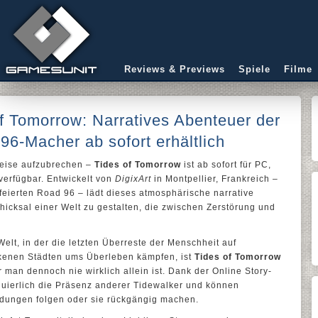
Reviews & Previews
Spiele
Filme
of Tomorrow: Narratives Abenteuer der
96-Macher ab sofort erhältlich
 Reise aufzubrechen –
Tides of Tomorrow
ist ab sofort für PC,
verfügbar. Entwickelt von
DigixArt
in Montpellier, Frankreich –
feierten Road 96 – lädt dieses atmosphärische narrative
hicksal einer Welt zu gestalten, die zwischen Zerstörung und
Welt, in der die letzten Überreste der Menschheit auf
nkenen Städten ums Überleben kämpfen, ist
Tides of Tomorrow
r man dennoch nie wirklich allein ist. Dank der Online Story-
nuierlich die Präsenz anderer Tidewalker und können
idungen folgen oder sie rückgängig machen.