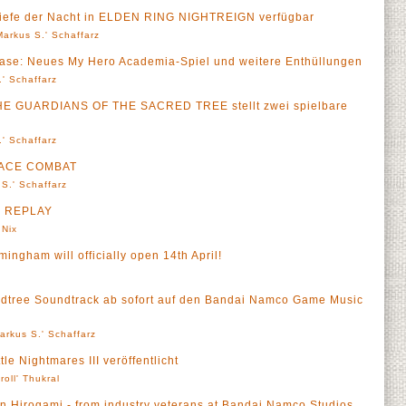
iefe der Nacht in ELDEN RING NIGHTREIGN verfügbar
Markus S.' Schaffarz
e: Neues My Hero Academia-Spiel und weitere Enthüllungen
' Schaffarz
HE GUARDIANS OF THE SACRED TREE stellt zwei spielbare
' Schaffarz
e ACE COMBAT
S.' Schaffarz
2 REPLAY
 Nix
ngham will officially open 14th April!
dtree Soundtrack ab sofort auf den Bandai Namco Game Music
arkus S.' Schaffarz
le Nightmares III veröffentlicht
roll' Thukral
in Hirogami - from industry veterans at Bandai Namco Studios