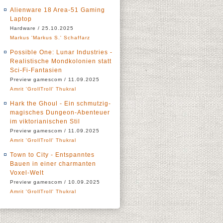
Alienware 18 Area-51 Gaming
Laptop
Hardware / 25.10.2025
Markus 'Markus S.' Schaffarz
Possible One: Lunar Industries -
Realistische Mondkolonien statt
Sci-Fi-Fantasien
Preview gamescom / 11.09.2025
Amrit 'GrollTroll' Thukral
Hark the Ghoul - Ein schmutzig-
magisches Dungeon-Abenteuer
im viktorianischen Stil
Preview gamescom / 11.09.2025
Amrit 'GrollTroll' Thukral
Town to City - Entspanntes
Bauen in einer charmanten
Voxel-Welt
Preview gamescom / 10.09.2025
Amrit 'GrollTroll' Thukral