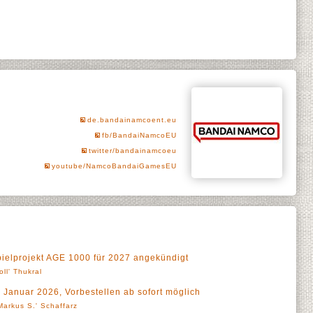
de.bandainamcoent.eu
fb/BandaiNamcoEU
twitter/bandainamcoeu
youtube/NamcoBandaiGamesEU
lprojekt AGE 1000 für 2027 angekündigt
oll' Thukral
 Januar 2026, Vorbestellen ab sofort möglich
Markus S.' Schaffarz