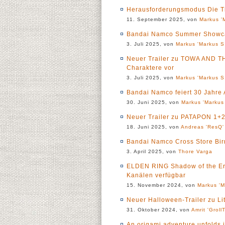
Herausforderungsmodus Die T
11. September 2025, von
Markus '
Bandai Namco Summer Showcas
3. Juli 2025, von
Markus 'Markus S.
Neuer Trailer zu TOWA AND T
Charaktere vor
3. Juli 2025, von
Markus 'Markus S.
Bandai Namco feiert 30 Jahr
30. Juni 2025, von
Markus 'Markus 
Neuer Trailer zu PATAPON 1+
18. Juni 2025, von
Andreas 'ResQ'
Bandai Namco Cross Store Birmi
3. April 2025, von
Thore Varga
ELDEN RING Shadow of the Er
Kanälen verfügbar
15. November 2024, von
Markus 'M
Neuer Halloween-Trailer zu Litt
31. Oktober 2024, von
Amrit 'GrollT
An origami adventure unfolds 