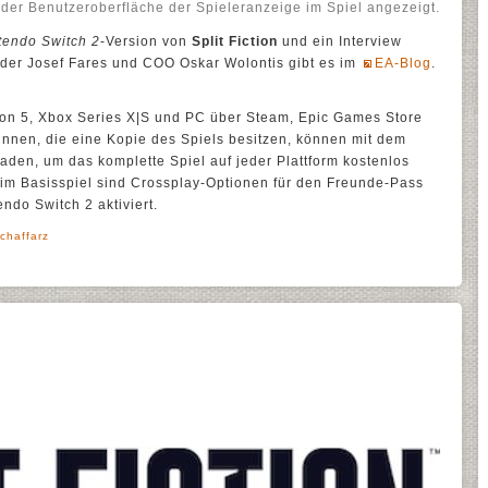
 der Benutzeroberfläche der Spieleranzeige im Spiel angezeigt.
tendo Switch 2
-Version von
Split Fiction
und ein Interview
der Josef Fares und COO Oskar Wolontis gibt es im
EA-Blog
.
tation 5, Xbox Series X|S und PC über Steam, Epic Games Store
-innen, die eine Kopie des Spiels besitzen, können mit dem
aden, um das komplette Spiel auf jeder Plattform kostenlos
 im Basisspiel sind Crossplay-Optionen für den Freunde-Pass
ndo Switch 2 aktiviert.
chaffarz