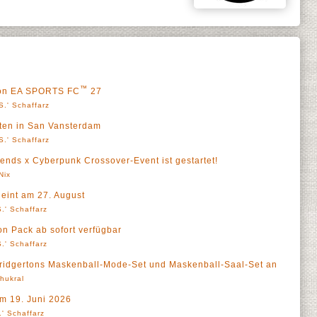
™
 von EA SPORTS FC
27
S.' Schaffarz
rten in San Vansterdam
S.' Schaffarz
ends x Cyberpunk Crossover-Event ist gestartet!
Nix
eint am 27. August
.' Schaffarz
 Pack ab sofort verfügbar
.' Schaffarz
Bridgertons Maskenball-Mode-Set und Maskenball-Saal-Set an
Thukral
m 19. Juni 2026
' Schaffarz