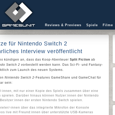
Reviews & Previews
Spiele
Filme
ürze für Nintendo Switch 2
rliches Interview veröffentlicht
os
kündigen an, dass das Koop-Abenteuer
Split Fiction
ab
ndo Switch 2
vorbestellt werden kann. Das Sci-Fi- und Fantasy-
nktlich zum Launch des neuen Systems.
uen
Nintendo Switch 2
-Features GameShare und GameChat für
ar sein:
-innen, mit nur einer Kopie des Spiels zusammen über eine
u spielen. Darüber hinaus können Nutzer:innen der Nintendo
t Besitzer:innen der ersten Nintendo Switch spielen.
ler/-innen über das integrierte Mikrofon der Konsole
os live mit Freund:innen über unterstützte USB-Kameras