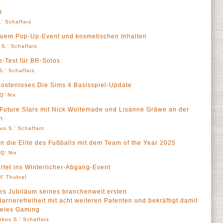
r
' Schaffarz
neuem Pop-Up-Event und kosmetischen Inhalten
 S.' Schaffarz
e-Test für BR-Solos
S.' Schaffarz
 kostenloses Die Sims 4 Basisspiel-Update
Q' Nix
Future Stars mit Nick Woltemade und Lisanne Gräwe an der
n
us S.' Schaffarz
 die Elite des Fußballs mit dem Team of the Year 2025
Q' Nix
rtet ins Winterlicher-Abgang-Event
ll' Thukral
riges Jubiläum seines branchenweit ersten
arrierefreiheit mit acht weiteren Patenten und bekräftigt damit
reies Gaming
rkus S.' Schaffarz