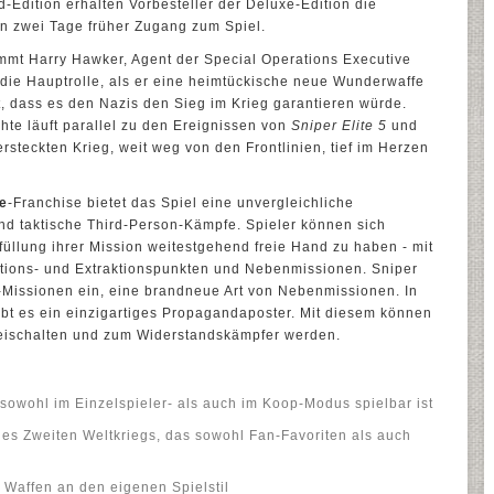
-Edition erhalten Vorbesteller der Deluxe-Edition die
n zwei Tage früher Zugang zum Spiel.
mt Harry Hawker, Agent der Special Operations Executive
 die Hauptrolle, als er eine heimtückische neue Wunderwaffe
st, dass es den Nazis den Sieg im Krieg garantieren würde.
te läuft parallel zu den Ereignissen von
Sniper Elite 5
und
rsteckten Krieg, weit weg von den Frontlinien, tief im Herzen
te
-Franchise bietet das Spiel eine unvergleichliche
nd taktische Third-Person-Kämpfe. Spieler können sich
füllung ihrer Mission weitestgehend freie Hand zu haben - mit
rations- und Extraktionspunkten und Nebenmissionen. Sniper
a-Missionen ein, eine brandneue Art von Nebenmissionen. In
t es ein einzigartiges Propagandaposter. Mit diesem können
reischalten und zum Widerstandskämpfer werden.
owohl im Einzelspieler- als auch im Koop-Modus spielbar ist
es Zweiten Weltkriegs, das sowohl Fan-Favoriten als auch
Waffen an den eigenen Spielstil