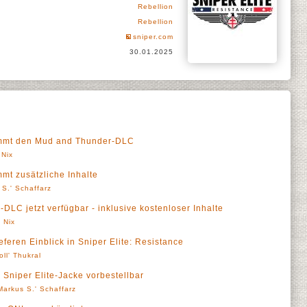
Rebellion
Rebellion
sniper.com
30.01.2025
ommt den Mud and Thunder-DLC
 Nix
mt zusätzliche Inhalte
 S.' Schaffarz
-DLC jetzt verfügbar - inklusive kostenloser Inhalte
 Nix
eferen Einblick in Sniper Elite: Resistance
oll' Thukral
te Sniper Elite-Jacke vorbestellbar
Markus S.' Schaffarz