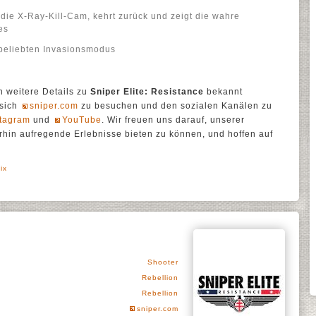
die X-Ray-Kill-Cam, kehrt zurück und zeigt die wahre
es
 beliebten Invasionsmodus
 weitere Details zu
Sniper Elite: Resistance
bekannt
 sich
sniper.com
zu besuchen und den sozialen Kanälen zu
stagram
und
YouTube
. Wir freuen uns darauf, unserer
hin aufregende Erlebnisse bieten zu können, und hoffen auf
ix
Shooter
Rebellion
Rebellion
sniper.com