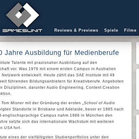
Reviews & Previews
Spiele
Filme
50 Jahre Ausbildung für Medienberufe
titute
Talente mit praxisnaher Ausbildung auf den
schaft vor. Was 1976 mit einem ersten Campus in Australien
 Netzwerk entwickelt. Heute zählt das
SAE Institute
mit 49
weit führenden Bildungsanbietern für Kreativberufe. Angeboten
n Disziplinen, darunter Audio Engineering, Content Creation
ktion.
r
Tom Misner
mit der Gründung der ersten „
School of Audio
folgten Standorte in Brisbane und Adelaide, bevor er 1985 nach
cht-englischsprachige Campus nahm 1986 in München den
ahre setzte sich das internationale Wachstum mit weiteren
n USA fort.
tute
eines der vielfältigsten Studienportfolios unter den