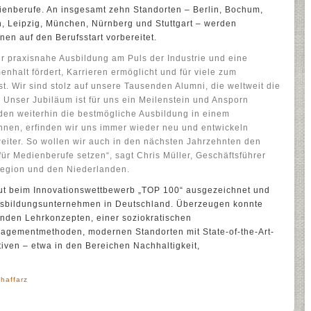
dienberufe. An insgesamt zehn Standorten – Berlin, Bochum,
n, Leipzig, München, Nürnberg und Stuttgart – werden
nen auf den Berufsstart vorbereitet.
ür praxisnahe Ausbildung am Puls der Industrie und eine
nhalt fördert, Karrieren ermöglicht und für viele zum
t. Wir sind stolz auf unsere Tausenden Alumni, die weltweit die
. Unser Jubiläum ist für uns ein Meilenstein und Ansporn
den weiterhin die bestmögliche Ausbildung in einem
nnen, erfinden wir uns immer wieder neu und entwickeln
eiter. So wollen wir auch in den nächsten Jahrzehnten den
ür Medienberufe setzen“, sagt Chris Müller, Geschäftsführer
Region und den Niederlanden.
t beim Innovationswettbewerb „TOP 100“ ausgezeichnet und
Ausbildungsunternehmen in Deutschland. Überzeugen konnte
enden Lehrkonzepten, einer soziokratischen
agementmethoden, modernen Standorten mit State-of-the-Art-
tiven – etwa in den Bereichen Nachhaltigkeit,
haffarz