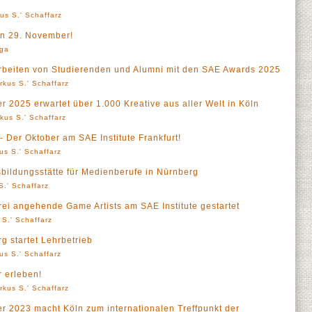
us S.' Schaffarz
n 29. November!
rga
 Arbeiten von Studierenden und Alumni mit den SAE Awards 2025
rkus S.' Schaffarz
 2025 erwartet über 1.000 Kreative aus aller Welt in Köln
kus S.' Schaffarz
Der Oktober am SAE Institute Frankfurt!
us S.' Schaffarz
sbildungsstätte für Medienberufe in Nürnberg
S.' Schaffarz
 drei angehende Game Artists am SAE Institute gestartet
 S.' Schaffarz
g startet Lehrbetrieb
us S.' Schaffarz
 erleben!
rkus S.' Schaffarz
 2023 macht Köln zum internationalen Treffpunkt der