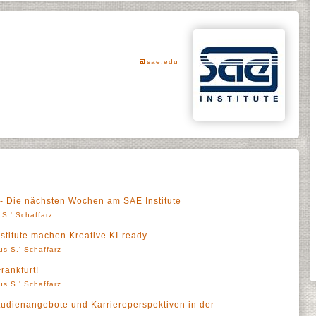
sae.edu
 Die nächsten Wochen am SAE Institute
 S.' Schaffarz
titute machen Kreative KI-ready
us S.' Schaffarz
rankfurt!
us S.' Schaffarz
Studienangebote und Karriereperspektiven in der