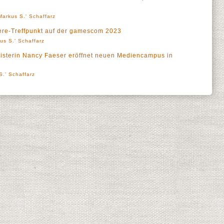
Markus S.' Schaffarz
iere-Treffpunkt auf der gamescom 2023
us S.' Schaffarz
nisterin Nancy Faeser eröffnet neuen Mediencampus in
S.' Schaffarz