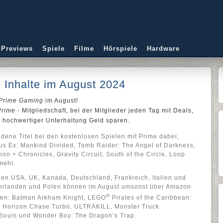
 Previews
Spiele
Filme
Hörspiele
Hardware
 Inhalte im August 2024
Prime Gaming
im August!
Prime
- Mitgliedschaft, bei der Mitglieder jeden Tag mit Deals,
v hochwertiger Unterhaltung Geld sparen.
edene Titel bei den kostenlosen Spielen mit Prime dabei,
us Ex: Mankind Divided, Tomb Raider: The Angel of Darkness,
on + Chronicles, Gravity Circuit, South of the Circle, Loop
mehr.
en USA, UK, Kanada, Deutschland, Frankreich, Italien und
derlanden und Polen können im August umsonst über Amazon
®
ifen: Batman Arkham Knight, LEGO
Pirates of the Caribbean:
 Horizon Chase Turbo, ULTRAKILL, Monster Truck
Souls und Wonder Boy: The Dragon’s Trap.