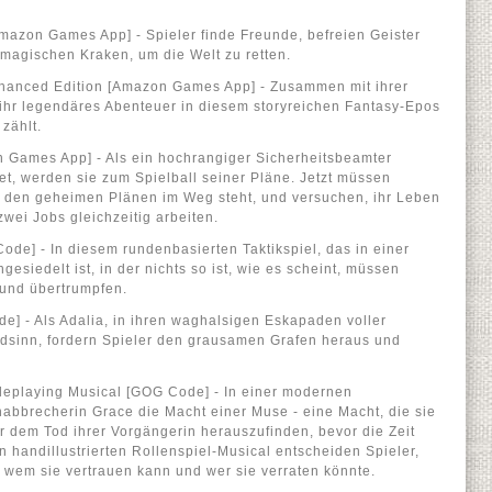
mazon Games App] - Spieler finde Freunde, befreien Geister
magischen Kraken, um die Welt zu retten.
Enhanced Edition [Amazon Games App] - Zusammen mit ihrer
ihr legendäres Abenteuer in diesem storyreichen Fantasy-Epos
 zählt.
 Games App] - Als ein hochrangiger Sicherheitsbeamter
et, werden sie zum Spielball seiner Pläne. Jetzt müssen
r den geheimen Plänen im Weg steht, und versuchen, ihr Leben
ei Jobs gleichzeitig arbeiten.
ode] - In diesem rundenbasierten Taktikspiel, das in einer
esiedelt ist, in der nichts so ist, wie es scheint, müssen
 und übertrumpfen.
e] - Als Adalia, in ihren waghalsigen Eskapaden voller
ödsinn, fordern Spieler den grausamen Grafen heraus und
leplaying Musical [GOG Code] - In einer modernen
nabbrecherin Grace die Macht einer Muse - eine Macht, die sie
r dem Tod ihrer Vorgängerin herauszufinden, bevor die Zeit
 handillustrierten Rollenspiel-Musical entscheiden Spieler,
 wem sie vertrauen kann und wer sie verraten könnte.