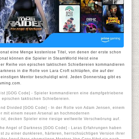
onat eine Menge kostenlose Titel, von denen der erste schon
 Monat können die Spieler in SteamWorld Heist eine
ner Reihe von epischen taktischen Schießereien kommandieren
rkness in die Rolle von Lara Croft schlüpfen, die auf der
 einstigen Mentor beschuldigt wird. Jeden Donnerstag gibt es
gaming.com.
eist [GOG Code] - Spieler kommandieren eine dampfgetriebene
n epischen taktischen Schießereien.
ind Divided [GOG Code] - In der Rolle von Adam Jensen, einem
er mit einem neuen Arsenal an hochmodernen
ist, decken Spieler eine riesige weltweite Verschwörung auf.
The Angel of Darkness [GOG Code] - Laras Erfahrungen haben
 ist zu einer dunkleren, härteren, herrschsüchtigen Version ihrer