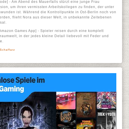
de] - Am Abend des Mauerfalls stürzt eine junge Frau
sion, um ihren vermissten Arbeitskollegen zu finden, der unter
unden ist. Während die Kontrollpunkte in Ost-Berlin noch von
den, flieht Nora aus dieser Welt, in unbekannte Zeitebenen
sal.
[Amazon Games App] - Spieler reisen durch eine komplett
umwelt, in der jedes kleine Detail liebevoll mit Feder und
e.
 Schaffarz