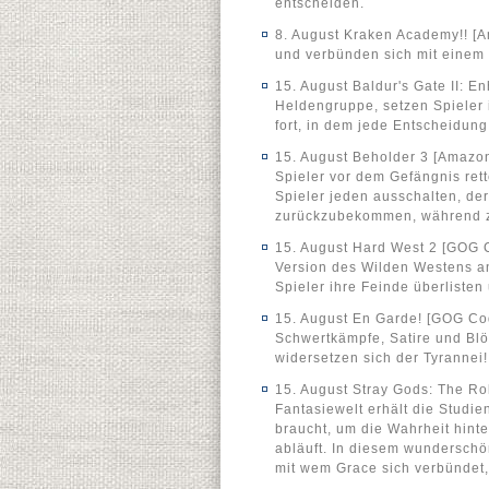
entscheiden.
8. August Kraken Academy!! [A
und verbünden sich mit einem 
15. August Baldur's Gate II: 
Heldengruppe, setzen Spieler 
fort, in dem jede Entscheidung
15. August Beholder 3 [Amazon
Spieler vor dem Gefängnis rett
Spieler jeden ausschalten, de
zurückzubekommen, während zw
15. August Hard West 2 [GOG C
Version des Wilden Westens ang
Spieler ihre Feinde überlisten
15. August En Garde! [GOG Cod
Schwertkämpfe, Satire und Bl
widersetzen sich der Tyrannei!
15. August Stray Gods: The Ro
Fantasiewelt erhält die Studie
braucht, um die Wahrheit hinte
abläuft. In diesem wunderschön
mit wem Grace sich verbündet,