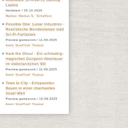
Alienware 18 Area-51 Gaming
Laptop
Hardware / 25.10.2025
Markus 'Markus S.' Schaffarz
Possible One: Lunar Industries -
Realistische Mondkolonien statt
Sci-Fi-Fantasien
Preview gamescom / 11.09.2025
Amrit 'GrollTroll' Thukral
Hark the Ghoul - Ein schmutzig-
magisches Dungeon-Abenteuer
im viktorianischen Stil
Preview gamescom / 11.09.2025
Amrit 'GrollTroll' Thukral
Town to City - Entspanntes
Bauen in einer charmanten
Voxel-Welt
Preview gamescom / 10.09.2025
Amrit 'GrollTroll' Thukral