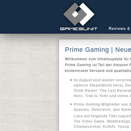
Reviews &
Prime Gaming | Neue
Willkommen zum Inhaltsupdate für
Prime Gaming
ist Teil der
Amazon 
kostenlosem Versand und qualitati
Im August sind wieder verschi
nämlich SteamWorld Heist, De
Tomb Raider: The Last Revelati
Hero, Trek to Yomi und vieles 
Prime Gaming-Mitglieder aus d
Spanien, Österreich, den Nie
Luna auf folgende Titel zugre
The Video Game, Wobbledogs,
Championship, KUNAI, Young 