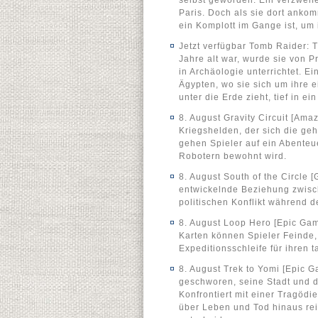
selbst geworden. Ein verzweife
Paris. Doch als sie dort ankom
ein Komplott im Gange ist, um
Jetzt verfügbar Tomb Raider: T
Jahre alt war, wurde sie von 
in Archäologie unterrichtet. E
Ägypten, wo sie sich um ihre 
unter die Erde zieht, tief in ei
8. August Gravity Circuit [A
Kriegshelden, der sich die geh
gehen Spieler auf ein Abenteue
Robotern bewohnt wird.
8. August South of the Circle 
entwickelnde Beziehung zwisc
politischen Konflikt während d
8. August Loop Hero [Epic Gam
Karten können Spieler Feinde,
Expeditionsschleife für ihren 
8. August Trek to Yomi [Epic G
geschworen, seine Stadt und d
Konfrontiert mit einer Tragöd
über Leben und Tod hinaus rei