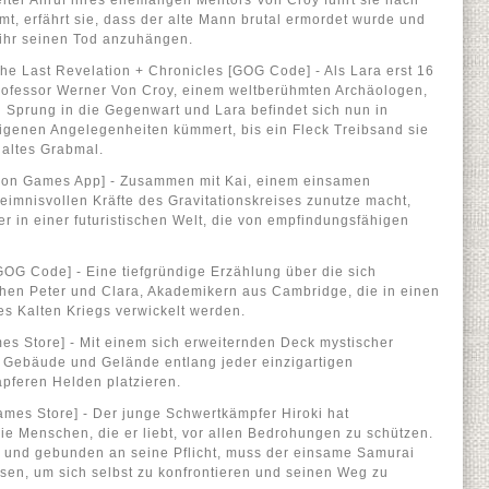
lter Anruf ihres ehemaligen Mentors Von Croy führt sie nach
mt, erfährt sie, dass der alte Mann brutal ermordet wurde und
 ihr seinen Tod anzuhängen.
he Last Revelation + Chronicles [GOG Code] - Als Lara erst 16
Professor Werner Von Croy, einem weltberühmten Archäologen,
in Sprung in die Gegenwart und Lara befindet sich nun in
eigenen Angelegenheiten kümmert, bis ein Fleck Treibsand sie
n altes Grabmal.
mazon Games App] - Zusammen mit Kai, einem einsamen
eimnisvollen Kräfte des Gravitationskreises zunutze macht,
r in einer futuristischen Welt, die von empfindungsfähigen
[GOG Code] - Eine tiefgründige Erzählung über die sich
hen Peter und Clara, Akademikern aus Cambridge, die in einen
es Kalten Kriegs verwickelt werden.
es Store] - Mit einem sich erweiternden Deck mystischer
 Gebäude und Gelände entlang jeder einzigartigen
tapferen Helden platzieren.
ames Store] - Der junge Schwertkämpfer Hiroki hat
ie Menschen, die er liebt, vor allen Bedrohungen zu schützen.
ie und gebunden an seine Pflicht, muss der einsame Samurai
sen, um sich selbst zu konfrontieren und seinen Weg zu