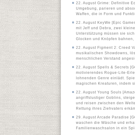
22. August Grime: Definitive 
Umgebung, parieren und absor
Waffen, die in Form und Funkt
22. August KeyWe [Epic Games S
mit Jeff und Debra, zwei klein
Unterstützung müssen sie sich
Glocken und Knöpfen bahnen, u
22. August Figment 2: Creed V
musikalischen Showdowns, lös
menschlichen Verstand angesie
22. August Spells & Secrets [G
motivierendes Rogue-Lite-Erle
lohnenden Genre einlädt. Spie
magischen Kreaturen, indem si
22. August Young Souls [Amaz
angriffslustiger Goblins, stei
und reisen zwischen den Welte
Rettung ihres Ziehvaters erkä
29. August Arcade Paradise [
waschen die Wäsche und erhal
Familienwaschsalon in ein Spi