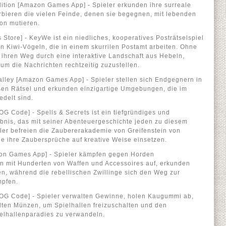
Edition [Amazon Games App] - Spieler erkunden ihre surreale
bieren die vielen Feinde, denen sie begegnen, mit lebenden
ion mutieren.
tore] - KeyWe ist ein niedliches, kooperatives Posträtselspiel
en Kiwi-Vögeln, die in einem skurrilen Postamt arbeiten. Ohne
 ihren Weg durch eine interaktive Landschaft aus Hebeln,
m die Nachrichten rechtzeitig zuzustellen.
alley [Amazon Games App] - Spieler stellen sich Endgegnern in
en Rätsel und erkunden einzigartige Umgebungen, die im
delt sind.
OG Code] - Spells & Secrets ist ein tiefgründiges und
bnis, das mit seiner Abenteuergeschichte jeden zu diesem
ler befreien die Zaubererakademie von Greifenstein von
e ihre Zaubersprüche auf kreative Weise einsetzen.
on Games App] - Spieler kämpfen gegen Horden
gen mit Hunderten von Waffen und Accessoires auf, erkunden
n, während die rebellischen Zwillinge sich den Weg zur
mpfen.
GOG Code] - Spieler verwalten Gewinne, holen Kaugummi ab,
ten Münzen, um Spielhallen freizuschalten und den
elhallenparadies zu verwandeln.