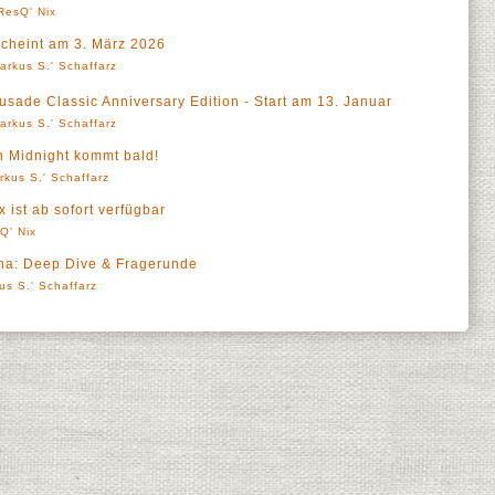
ResQ' Nix
scheint am 3. März 2026
arkus S.' Schaffarz
usade Classic Anniversary Edition - Start am 13. Januar
arkus S.' Schaffarz
on Midnight kommt bald!
rkus S.' Schaffarz
 ist ab sofort verfügbar
Q' Nix
pha: Deep Dive & Fragerunde
us S.' Schaffarz