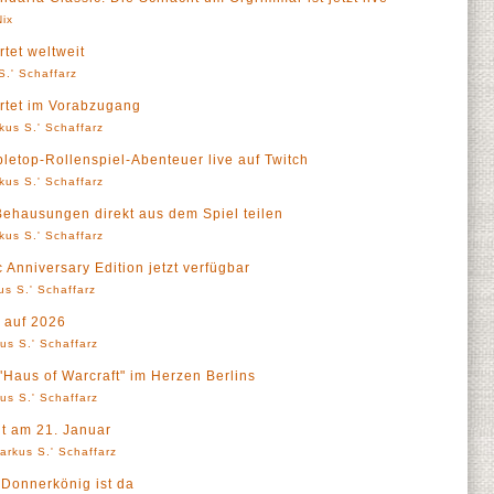
Nix
rtet weltweit
S.' Schaffarz
artet im Vorabzugang
kus S.' Schaffarz
bletop-Rollenspiel-Abenteuer live auf Twitch
kus S.' Schaffarz
 Behausungen direkt aus dem Spiel teilen
kus S.' Schaffarz
Anniversary Edition jetzt verfügbar
us S.' Schaffarz
k auf 2026
us S.' Schaffarz
 "Haus of Warcraft" im Herzen Berlins
us S.' Schaffarz
t am 21. Januar
arkus S.' Schaffarz
 Donnerkönig ist da