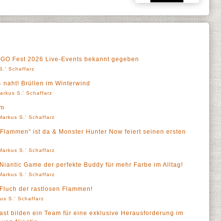
 GO Fest 2026 Live-Events bekannt gegeben
S.' Schaffarz
 naht! Brüllen im Winterwind
arkus S.' Schaffarz
om
Markus S.' Schaffarz
 Flammen“ ist da & Monster Hunter Now feiert seinen ersten
Markus S.' Schaffarz
Niantic Game der perfekte Buddy für mehr Farbe im Alltag!
Markus S.' Schaffarz
 Fluch der rastlosen Flammen!
us S.' Schaffarz
st bilden ein Team für eine exklusive Herausforderung im