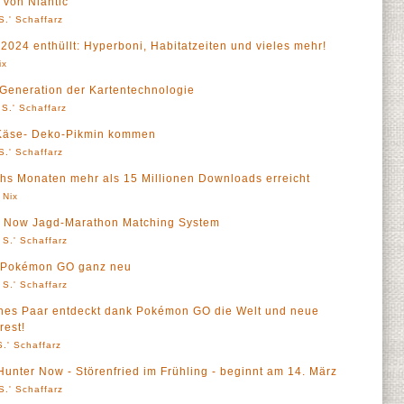
von Niantic
S.' Schaffarz
024 enthüllt: Hyperboni, Habitatzeiten und vieles mehr!
ix
e Generation der Kartentechnologie
S.' Schaffarz
g: Käse- Deko-Pikmin kommen
S.' Schaffarz
hs Monaten mehr als 15 Millionen Downloads erreicht
 Nix
r Now Jagd-Marathon Matching System
 S.' Schaffarz
n Pokémon GO ganz neu
 S.' Schaffarz
ches Paar entdeckt dank Pokémon GO die Welt und neue
rest!
.' Schaffarz
Hunter Now - Störenfried im Frühling - beginnt am 14. März
S.' Schaffarz