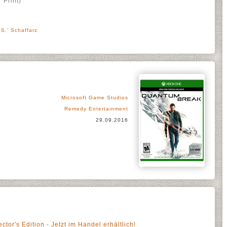
 Print)
S.' Schaffarz
Microsoft Game Studios
Remedy Entertainment
29.09.2016
tor's Edition - Jetzt im Handel erhältlich!