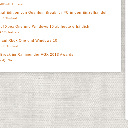
ollTroll' Thukral
ial Edition von Quantum Break für PC in den Einzelhandel
oll' Thukral
auf Xbox One und Windows 10 ab heute erhältlich
.' Schaffarz
l auf Xbox One und Windows 10
roll' Thukral
m Break im Rahmen der VGX 2013 Awards
esQ' Nix