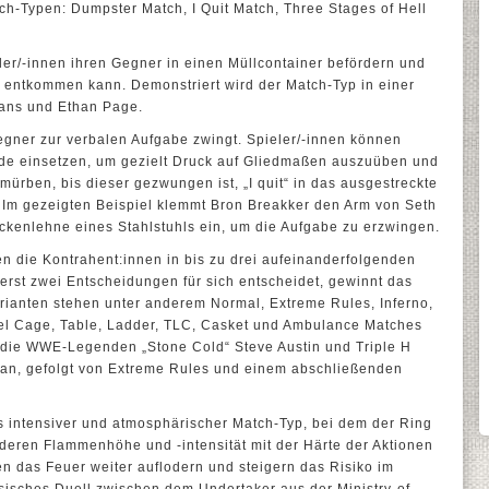
ch-Typen: Dumpster Match, I Quit Match, Three Stages of Hell
r/-innen ihren Gegner in einen Müllcontainer befördern und
r entkommen kann. Demonstriert wird der Match-Typ in einer
ans und Ethan Page.
egner zur verbalen Aufgabe zwingt. Spieler/-innen können
de einsetzen, um gezielt Druck auf Gliedmaßen auszuüben und
mürben, bis dieser gezwungen ist, „I quit“ in das ausgestreckte
. Im gezeigten Beispiel klemmt Bron Breakker den Arm von Seth
ckenlehne eines Stahlstuhls ein, um die Aufgabe zu erzwingen.
en die Kontrahent:innen in bis zu drei aufeinanderfolgenden
rst zwei Entscheidungen für sich entscheidet, gewinnt das
rianten stehen unter anderem Normal, Extreme Rules, Inferno,
Steel Cage, Table, Ladder, TLC, Casket und Ambulance Matches
 die WWE-Legenden „Stone Cold“ Steve Austin und Triple H
an, gefolgt von Extreme Rules und einem abschließenden
s intensiver und atmosphärischer Match-Typ, bei dem der Ring
deren Flammenhöhe und -intensität mit der Härte der Aktionen
n das Feuer weiter auflodern und steigern das Risiko im