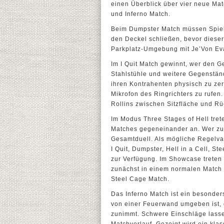
einen Überblick über vier neue Mat
und Inferno Match.
Beim Dumpster Match müssen Spiele
den Deckel schließen, bevor diese
Parkplatz-Umgebung mit Je’Von Ev
Im I Quit Match gewinnt, wer den G
Stahlstühle und weitere Gegenstän
ihren Kontrahenten physisch zu zer
Mikrofon des Ringrichters zu rufen
Rollins zwischen Sitzfläche und Rü
Im Modus Three Stages of Hell tret
Matches gegeneinander an. Wer zue
Gesamtduell. Als mögliche Regelva
I Quit, Dumpster, Hell in a Cell, 
zur Verfügung. Im Showcase treten
zunächst in einem normalen Match 
Steel Cage Match.
Das Inferno Match ist ein besonder
von einer Feuerwand umgeben ist, 
zunimmt. Schwere Einschläge lasse