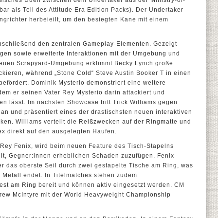
ssisches Duell zwischen dem Undertaker aus der Ministry-of-
ar als Teil des Attitude Era Edition Packs). Der Undertaker
ngrichter herbeieilt, um den besiegten Kane mit einem
anschließend den zentralen Gameplay-Elementen. Gezeigt
gen sowie erweiterte Interaktionen mit der Umgebung und
 neuen Scrapyard-Umgebung erklimmt Becky Lynch große
kieren, während „Stone Cold“ Steve Austin Booker T in einen
efördert. Dominik Mysterio demonstriert eine weitere
em er seinen Vater Rey Mysterio darin attackiert und
n lässt. Im nächsten Showcase tritt Trick Williams gegen
n und präsentiert eines der drastischsten neuen interaktiven
ken. Williams verteilt die Reißzwecken auf der Ringmatte und
ex direkt auf den ausgelegten Haufen.
 Rey Fenix, wird beim neuen Feature des Tisch-Stapelns
eit, Gegner:innen erheblichen Schaden zuzufügen. Fenix
r das oberste Seil durch zwei gestapelte Tische am Ring, was
 Metall endet. In Titelmatches stehen zudem
dest am Ring bereit und können aktiv eingesetzt werden. CM
Drew McIntyre mit der World Heavyweight Championship