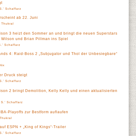
gt
S.' Schaffarz
erscheint ab 22. Juni
' Thukral
son 3 heizt den Sommer an und bringt die neuen Superstars
 Wilson und Brian Pillman ins Spiel
.' Schaffarz
lands 4: Raid-Boss 2 „Subjugator und Thol der Unbesiegbare“
Nix
 Druck steigt
S.' Schaffarz
on 2 bringt Demolition, Kelly Kelly und einen aktualisierten
 S.' Schaffarz
BA-Playoffs zur Bestform auflaufen
 Thukral
uf ESPN + „King of Kings“-Trailer
S.' Schaffarz