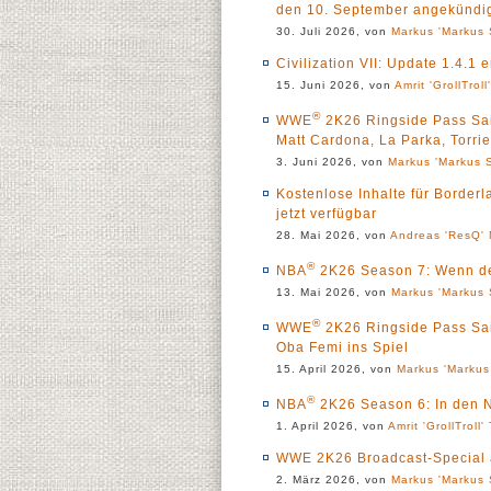
den 10. September angekündi
30. Juli 2026, von
Markus 'Markus 
Civilization VII: Update 1.4.1 
15. Juni 2026, von
Amrit 'GrollTroll
®
WWE
2K26 Ringside Pass Sai
Matt Cardona, La Parka, Torrie
3. Juni 2026, von
Markus 'Markus S
Kostenlose Inhalte für Border
jetzt verfügbar
28. Mai 2026, von
Andreas 'ResQ' 
®
NBA
2K26 Season 7: Wenn der
13. Mai 2026, von
Markus 'Markus 
®
WWE
2K26 Ringside Pass Sais
Oba Femi ins Spiel
15. April 2026, von
Markus 'Markus
®
NBA
2K26 Season 6: In den N
1. April 2026, von
Amrit 'GrollTroll'
WWE 2K26 Broadcast-Special a
2. März 2026, von
Markus 'Markus 