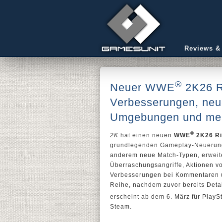
Reviews &
®
Neuer WWE
2K26 R
Verbesserungen, neue
Umgebungen und me
®
2K
hat einen neuen
WWE
2K26 Ri
grundlegenden Gameplay-Neuerunge
anderem neue Match-Typen, erweit
Überraschungsangriffe, Aktionen v
Verbesserungen bei Kommentaren un
Reihe, nachdem zuvor bereits Det
erscheint ab dem 6. März für PlayS
Steam.