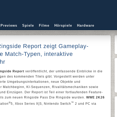
 Previews
Spiele
Filme
Hörspiele
Hardware
ingside Report zeigt Gameplay-
 Match-Typen, interaktive
hr
ngside Report
veröffentlicht, der umfassende Einblicke in die
n des kommenden Titels gibt. Vorgestellt werden unter
erte Umgebungsinterkationen, neue Objekte und
or Matchbeginn, KI-Sequenzen, Rivalitätsmechaniken sowie
d Einzügen. Der Report ist Teil einer fortlaufenden Feature-
ails zum neuen Ringside Pass Die Ringside wurden.
WWE 2K26
®
™
tation
5, Xbox Series X|S, Nintendo Switch
2 und PC via