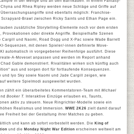
 Kämpfe in der Menge und an den Barrikaden. In einem Fantasy-
hyna und Rhea Ripley werden neue Schläge und Griffe auf
e Überraschungsangriffe sind ebenfalls möglich: Franchise-
n Scrapyard-Brawl zwischen Ricky Saints und Ethan Page ein.
rlauben zusätzliche Storytelling-Elemente noch vor dem ersten
, Provokationen oder direkte Angriffe. Beispielhafte Szenen
e Cargill und Naomi, Road Dogg und X-Pac sowie Wade Barrett
-Sequenzen, mit denen Spieler/-innen definierte Move-
 KI automatisch in vorgegebener Reihenfolge ausführt. Diese
Create-A-Moveset anpassen und werden im Report anhand
had Gable demonstriert. Rivalitäten wirken sich künftig auch
ition“ aus und sorgen dort für fortlaufende Konsequenzen.
 und Iyo Sky sowie Naomi und Jade Cargill zeigen, wie
l auf weitere Spielmodi ausgeweitet wurden.
en zählt ein überarbeitetes Kommentatoren-Team mit
Michael
und
Booker T.
Interaktive Einzüge erlauben es, Taunts,
onen aktiv zu steuern. Neue Ringrichter-Modelle sowie ein
rhöhen Realismus und Immersion.
WWE 2K26
zielt damit darauf
ve Freiheit bei der Gestaltung ihrer Matches zu geben.
hältlich und kann ab sofort vorbestellt werden. Die
King of
tion
und die
Monday Night War Edition
erscheinen weltweit am