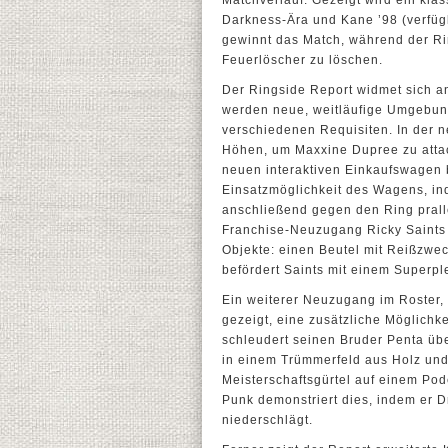
Matchverlauf. Gezeigt wird ein kla
Darkness-Ära und Kane ’98 (verfügb
gewinnt das Match, während der Ri
Feuerlöscher zu löschen.
Der Ringside Report widmet sich 
werden neue, weitläufige Umgebun
verschiedenen Requisiten. In der
Höhen, um Maxxine Dupree zu attac
neuen interaktiven Einkaufswagen b
Einsatzmöglichkeit des Wagens, ind
anschließend gegen den Ring pralle
Franchise-Neuzugang Ricky Saints a
Objekte: einen Beutel mit Reißzwec
befördert Saints mit einem Superpl
Ein weiterer Neuzugang im Roster,
gezeigt, eine zusätzliche Möglichk
schleudert seinen Bruder Penta übe
in einem Trümmerfeld aus Holz und
Meisterschaftsgürtel auf einem Po
Punk demonstriert dies, indem er 
niederschlägt.