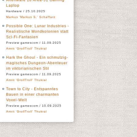
Alienware 18 Area-51 Gaming
Laptop
Hardware / 25.10.2025
Markus 'Markus S.' Schaffarz
Possible One: Lunar Industries -
Realistische Mondkolonien statt
Sci-Fi-Fantasien
Preview gamescom / 11.09.2025
Amrit 'GrollTroll' Thukral
Hark the Ghoul - Ein schmutzig-
magisches Dungeon-Abenteuer
im viktorianischen Stil
Preview gamescom / 11.09.2025
Amrit 'GrollTroll' Thukral
Town to City - Entspanntes
Bauen in einer charmanten
Voxel-Welt
Preview gamescom / 10.09.2025
Amrit 'GrollTroll' Thukral