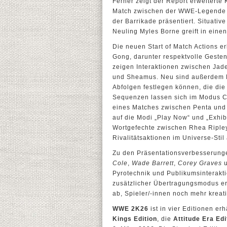
Ferner zeigt der Report erweiterte
Match zwischen der WWE-Legende C
der Barrikade präsentiert. Situativ
Neuling Myles Borne greift in eine
Die neuen Start of Match Actions e
Gong, darunter respektvolle Gesten
zeigen Interaktionen zwischen Jad
und Sheamus. Neu sind außerdem KI
Abfolgen festlegen können, die die
Sequenzen lassen sich im Modus 
eines Matches zwischen Penta und C
auf die Modi „Play Now“ und „Exhib
Wortgefechte zwischen Rhea Ripley
Rivalitätsaktionen im Universe-Sti
Zu den Präsentationsverbesserung
Cole
,
Wade Barrett
,
Corey Graves
Pyrotechnik und Publikumsinterakti
zusätzlicher Übertragungsmodus e
ab, Spieler/-innen noch mehr kreati
WWE 2K26
ist in vier Editionen er
Kings Edition
, die
Attitude Era Edi