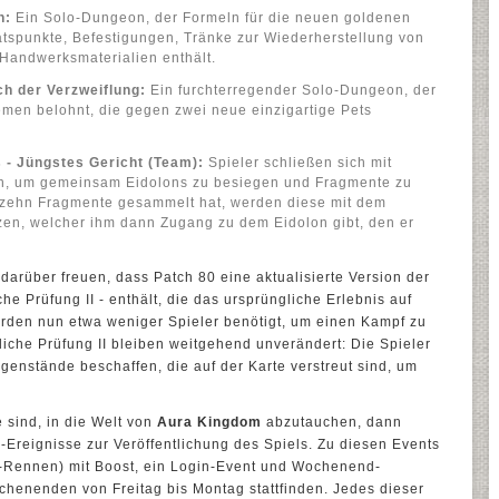
h:
Ein Solo-Dungeon, der Formeln für die neuen goldenen
tätspunkte, Befestigungen, Tränke zur Wiederherstellung von
 Handwerksmaterialien enthält.
h der Verzweiflung:
Ein furchterregender Solo-Dungeon, der
emen belohnt, die gegen zwei neue einzigartige Pets
 - Jüngstes Gericht (Team):
Spieler schließen sich mit
n, um gemeinsam Eidolons zu besiegen und Fragmente zu
r zehn Fragmente gesammelt hat, werden diese mit dem
zen, welcher ihm dann Zugang zu dem Eidolon gibt, den er
arüber freuen, dass Patch 80 eine aktualisierte Version der
he Prüfung II - enthält, die das ursprüngliche Erlebnis auf
rden nun etwa weniger Spieler benötigt, um einen Kampf zu
liche Prüfung II bleiben weitgehend unverändert: Die Spieler
enstände beschaffen, die auf der Karte verstreut sind, um
 sind, in die Welt von
Aura Kingdom
abzutauchen, dann
reignisse zur Veröffentlichung des Spiels. Zu diesen Events
-Rennen) mit Boost, ein Login-Event und Wochenend-
chenenden von Freitag bis Montag stattfinden. Jedes dieser