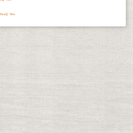
!
ResQ' Nix