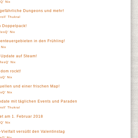
Q' Nix
 gefährliche Dungeons und mehr!
roll' Thukral
m Doppelpack!
ResQ' Nix
benteuergebieten in den Frühling!
 Nix
m Update auf Steam!
ResQ' Nix
gdom rockt!
sQ' Nix
uellen und einer frischen Map!
sQ' Nix
pdate mit täglichen Events und Paraden
roll' Thukral
tet am 1. Februar 2018
Q' Nix
Vielfalt versüßt den Valentinstag
sQ' Nix