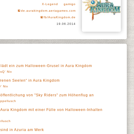
X-Legend
gamigo
de.aurakingdom.aeriagames.com
fb/AuraKingdom.de
19.06.2014
 lädt ein zum Halloween-Grusel in Aura Kingdom
sQ' Nix
orenen Seelen“ in Aura Kingdom
' Nix
röffentlichung von "Sky Riders" zum Höhenflug an
ppellusch
t Aura Kingdom mit einer Fülle von Halloween-Inhalten
llusch
sind in Azuria am Werk