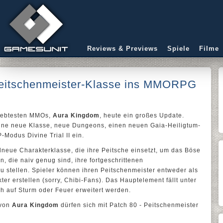
Reviews & Previews
Spiele
Filme
Peitschenmeister-Klasse ins MMORPG
liebtesten MMOs,
Aura Kingdom
, heute ein großes Update.
 eine neue Klasse, neue Dungeons, einen neuen Gaia-Heiligtum-
odus Divine Trial II ein.
dneue Charakterklasse, die ihre Peitsche einsetzt, um das Böse
, die naiv genug sind, ihre fortgeschrittenen
 stellen. Spieler können ihren Peitschenmeister entweder als
er erstellen (sorry, Chibi-Fans). Das Hauptelement fällt unter
ch auf Sturm oder Feuer erweitert werden.
 von
Aura Kingdom
dürfen sich mit Patch 80 - Peitschenmeister
: