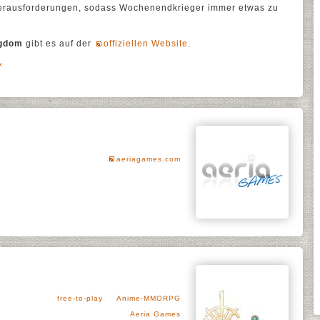
erausforderungen, sodass Wochenendkrieger immer etwas zu
ngdom
gibt es auf der
offiziellen Website
.
x
aeriagames.com
free-to-play
Anime-MMORPG
Aeria Games