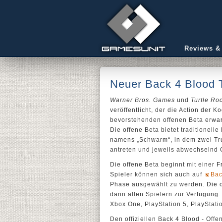
Reviews &
Neuer Back 4 Blood Tr
Warner Bros. Games
und
Turtle Ro
veröffentlicht, der die Action der 
bevorstehenden offenen Beta erwarte
Die offene Beta bietet traditionel
namens „Schwarm“, in dem zwei Tr
antreten und jeweils abwechselnd C
Die offene Beta beginnt mit einer F
Spieler können sich auch auf
Bac
Phase ausgewählt zu werden. Die of
dann allen Spielern zur Verfügung.
Xbox One, PlayStation 5, PlayStati
Den offiziellen Back 4 Blood - Offen