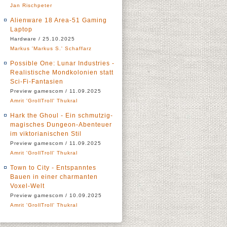
Jan Rischpeter
Alienware 18 Area-51 Gaming
Laptop
Hardware / 25.10.2025
Markus 'Markus S.' Schaffarz
Possible One: Lunar Industries -
Realistische Mondkolonien statt
Sci-Fi-Fantasien
Preview gamescom / 11.09.2025
Amrit 'GrollTroll' Thukral
Hark the Ghoul - Ein schmutzig-
magisches Dungeon-Abenteuer
im viktorianischen Stil
Preview gamescom / 11.09.2025
Amrit 'GrollTroll' Thukral
Town to City - Entspanntes
Bauen in einer charmanten
Voxel-Welt
Preview gamescom / 10.09.2025
Amrit 'GrollTroll' Thukral