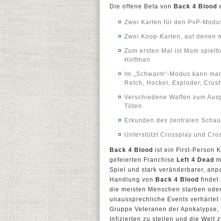
Die offene Beta von
Back 4 Blood
e
Zwei Karten für den PvP-Modu
Zwei Koop-Karten, auf denen 
Zum ersten Mal ist Mom spielb
Hoffman
Im „Schwarm“-Modus kann man s
Retch, Hocker, Exploder, Crus
Verschiedene Waffen zum Ausp
Töten
Erkunden des zentralen Schau
Unterstützt Crossplay und Cr
Back 4 Blood
ist ein First-Person
gefeierten Franchise
Left 4 Dead
m
Spiel und stark veränderbarer, anp
Handlung von
Back 4 Blood
findet
die meisten Menschen starben oder
unaussprechliche Events verhärtet 
Gruppe Veteranen der Apokalypse,
Infizierten zu stellen und die Welt