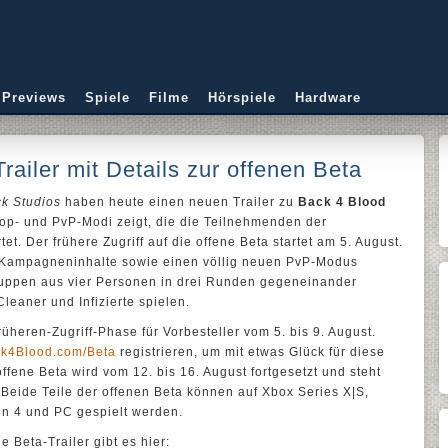
 Previews
Spiele
Filme
Hörspiele
Hardware
ailer mit Details zur offenen Beta
ck Studios
haben heute einen neuen Trailer zu
Back 4 Blood
Koop- und PvP-Modi zeigt, die die Teilnehmenden der
t. Der frühere Zugriff auf die offene Beta startet am 5. August.
le Kampagneninhalte sowie einen völlig neuen PvP-Modus
uppen aus vier Personen in drei Runden gegeneinander
leaner und Infizierte spielen.
rüheren-Zugriff-Phase für Vorbesteller vom 5. bis 9. August.
k4Blood.com/Beta
registrieren, um mit etwas Glück für diese
fene Beta wird vom 12. bis 16. August fortgesetzt und steht
 Beide Teile der offenen Beta können auf Xbox Series X|S,
on 4 und PC gespielt werden.
e Beta-Trailer gibt es hier: