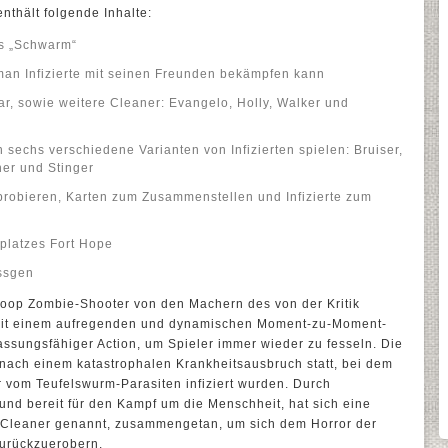
nthält folgende Inhalte:
s „Schwarm“
man Infizierte mit seinen Freunden bekämpfen kann
ar, sowie weitere Cleaner: Evangelo, Holly, Walker und
echs verschiedene Varianten von Infizierten spielen: Bruiser,
her und Stinger
robieren, Karten zum Zusammenstellen und Infizierte zum
platzes Fort Hope
ossgen
 Koop Zombie-Shooter von den Machern des von der Kritik
it einem aufregenden und dynamischen Moment-zu-Moment-
assungsfähiger Action, um Spieler immer wieder zu fesseln. Die
 nach einem katastrophalen Krankheitsausbruch statt, bei dem
 vom Teufelswurm-Parasiten infiziert wurden. Durch
und bereit für den Kampf um die Menschheit, hat sich eine
 Cleaner genannt, zusammengetan, um sich dem Horror der
 zurückzuerobern.