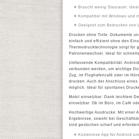
Braucht wenig Stauraum: ideal
Kompatibel mit Windows und 
Geeignet zum Bedrucken von L
Drucken ohne Tinte: Dokumente un
einfach und effizient ohne den Ein
Thermodrucktechnologie sorgt für 
Patronenwechsel. Ideal für schnel
Umfassende Kompatibilität: Androi
verbunden werden, um wichtige Dok
Zug, im Flughafencafé oder im Hörs
drucken. Auch der Anschluss eine
möglich. Ideal für spontanes Druc
Mobil einsetzbar: Dank leichtem De
einsetzbar. Ob im Büro, im Café od
Hochwertige Ausdrucke: Mit einer A
Ergebnisse, sowohl bei Geschäftsd
sind gestochen scharf und erforde
Kostenlose App für Android u