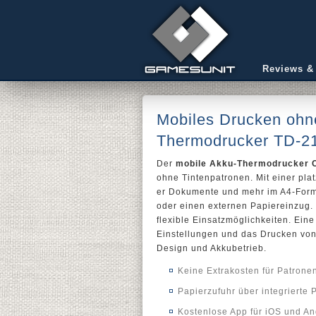
Reviews &
Mobiles Drucken ohne
Thermodrucker TD-2
Der
mobile Akku-Thermodrucker C
ohne Tintenpatronen. Mit einer pl
er Dokumente und mehr im A4-Format
oder einen externen Papiereinzug.
flexible Einsatzmöglichkeiten. Ein
Einstellungen und das Drucken vo
Design und Akkubetrieb.
Keine Extrakosten für Patrone
Papierzufuhr über integrierte 
Kostenlose App für iOS und An