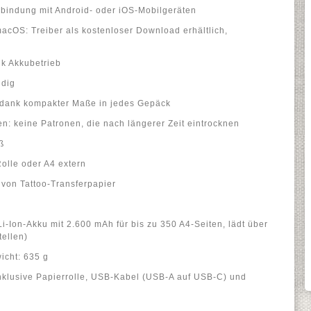
erbindung mit Android- oder iOS-Mobilgeräten
cOS: Treiber als kostenloser Download erhältlich,
k Akkubetrieb
ndig
t dank kompakter Maße in jedes Gepäck
en: keine Patronen, die nach längerer Zeit eintrocknen
ß
Rolle oder A4 extern
von Tattoo-Transferpapier
Li-Ion-Akku mit 2.600 mAh für bis zu 350 A4-Seiten, lädt über
tellen)
icht: 635 g
klusive Papierrolle, USB-Kabel (USB-A auf USB-C) und