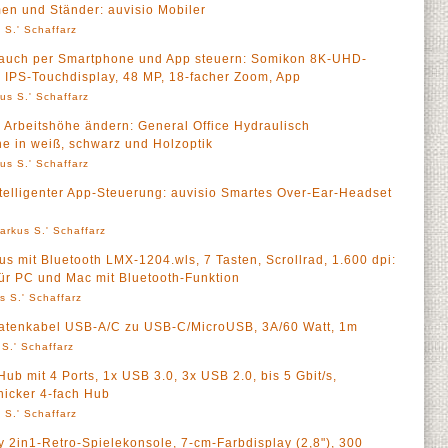
men und Ständer: auvisio Mobiler
 S.' Schaffarz
 auch per Smartphone und App steuern: Somikon 8K-UHD-
IPS-Touchdisplay, 48 MP, 18-facher Zoom, App
us S.' Schaffarz
e Arbeitshöhe ändern: General Office Hydraulisch
he in weiß, schwarz und Holzoptik
us S.' Schaffarz
telligenter App-Steuerung: auvisio Smartes Over-Ear-Headset
arkus S.' Schaffarz
s mit Bluetooth LMX-1204.wls, 7 Tasten, Scrollrad, 1.600 dpi:
ür PC und Mac mit Bluetooth-Funktion
s S.' Schaffarz
 Datenkabel USB-A/C zu USB-C/MicroUSB, 3A/60 Watt, 1m
S.' Schaffarz
mit 4 Ports, 1x USB 3.0, 3x USB 2.0, bis 5 Gbit/s,
hicker 4-fach Hub
 S.' Schaffarz
2in1-Retro-Spielekonsole, 7-cm-Farbdisplay (2,8"), 300