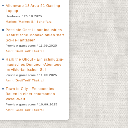
Alienware 18 Area-51 Gaming
Laptop
Hardware / 25.10.2025
Markus 'Markus S.' Schaffarz
Possible One: Lunar Industries -
Realistische Mondkolonien statt
Sci-Fi-Fantasien
Preview gamescom / 11.09.2025
Amrit 'GrollTroll' Thukral
Hark the Ghoul - Ein schmutzig-
magisches Dungeon-Abenteuer
im viktorianischen Stil
Preview gamescom / 11.09.2025
Amrit 'GrollTroll' Thukral
Town to City - Entspanntes
Bauen in einer charmanten
Voxel-Welt
Preview gamescom / 10.09.2025
Amrit 'GrollTroll' Thukral