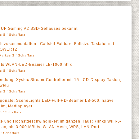
s TUF Gaming A2 SSD-Gehäuses bekannt
s S.' Schaffarz
h zusammenfalten : Callstel Faltbare Fullsize-Tastatur mit
, QWERTZ
Markus S.' Schaffarz
hts WLAN-LED-Beamer LB-1000.ntflx
s S.' Schaffarz
ndung: Xystec Stream-Controller mit 15 LCD-Display-Tasten,
 weiß
s S.' Schaffarz
iagonale: SceneLights LED-Full-HD-Beamer LB-500, native
lm, Mediaplayer
S.' Schaffarz
 und Höchstgeschwindigkeit im ganzen Haus: 7links WiFi-6-
ax, bis 3.000 MBit/s, WLAN-Mesh, WPS, LAN-Port
' Schaffarz