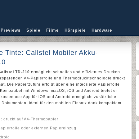
 Previews
Spiele
Filme
Hörspiele
Hardware
 Tinte: Callstel Mobiler Akku-
10
allstel TD-210
ermöglicht schnelles und effizientes Drucken
atzsparenden A4-Papierrolle und Thermodrucktechnologie druckt
. Die Papierzufuhr erfolgt über eine integrierte Papierrolle
 Kompatibel mit Windows, macOS, iOS und Android bietet er
e kostenlose App für iOS und Android ermöglicht zusätzliche
n Dokumenten. Ideal für den mobilen Einsatz dank kompaktem
n: druckt auf A4-Thermopapier
Papierrolle oder externen Papiereinzug
droid