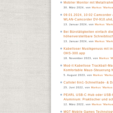
Mobiler Monitor mit Metallrah
30. März 2024, von
Markus 'Markus
09.01.2024, 10:02 Camcorder
WLAN-Camcorder DV-910.uhd, 
13. Januar 2024, von
Markus 'Mark
Bei Bürotätigkeiten einfach di
höhenverstellbare Schreibtisc
13. Januar 2024, von
Markus 'Mark
Kabelloser Musikgenuss mit in
OHS-300.app
18. November 2023, von
Markus 'M
Mod-it Kabellose Trackball-Mau
Komfortable Maus-Steuerung f
5. August 2023, von
Markus 'Marku
Callstel 6in1-Schnelllade- &
25. Juni 2022, von
Markus 'Markus 
PEARL USB-C-Hub oder USB-Hub 
Aluminium: Praktischer und sc
12. März 2022, von
Markus 'Markus
MGT Mobile Games Technology 