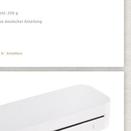
cht: 209 g
ve deutscher Anleitung
 S.' Schaffarz