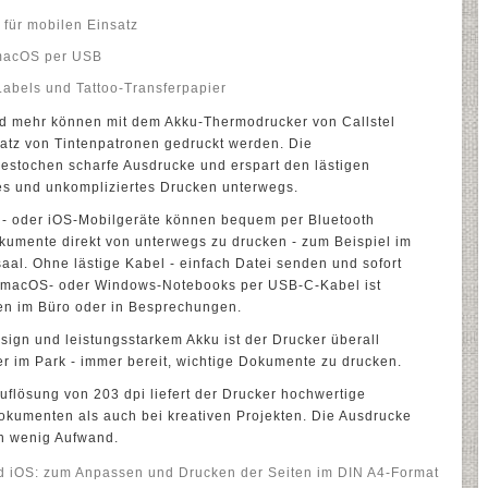
 für mobilen Einsatz
macOS per USB
abels und Tattoo-Transferpapier
d mehr können mit dem Akku-Thermodrucker von Callstel
satz von Tintenpatronen gedruckt werden. Die
gestochen scharfe Ausdrucke und erspart den lästigen
les und unkompliziertes Drucken unterwegs.
d- oder iOS-Mobilgeräte können bequem per Bluetooth
umente direkt von unterwegs zu drucken - zum Beispiel im
aal. Ohne lästige Kabel - einfach Datei senden und sofort
s macOS- oder Windows-Notebooks per USB-C-Kabel ist
ken im Büro oder in Besprechungen.
sign und leistungsstarkem Akku ist der Drucker überall
er im Park - immer bereit, wichtige Dokumente zu drucken.
uflösung von 203 dpi liefert der Drucker hochwertige
okumenten als auch bei kreativen Projekten. Die Ausdrucke
rn wenig Aufwand.
nd iOS: zum Anpassen und Drucken der Seiten im DIN A4-Format