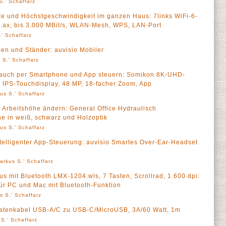
S.' Schaffarz
 und Höchstgeschwindigkeit im ganzen Haus: 7links WiFi-6-
ax, bis 3.000 MBit/s, WLAN-Mesh, WPS, LAN-Port
' Schaffarz
men und Ständer: auvisio Mobiler
 S.' Schaffarz
 auch per Smartphone und App steuern: Somikon 8K-UHD-
IPS-Touchdisplay, 48 MP, 18-facher Zoom, App
us S.' Schaffarz
e Arbeitshöhe ändern: General Office Hydraulisch
he in weiß, schwarz und Holzoptik
us S.' Schaffarz
telligenter App-Steuerung: auvisio Smartes Over-Ear-Headset
arkus S.' Schaffarz
s mit Bluetooth LMX-1204.wls, 7 Tasten, Scrollrad, 1.600 dpi:
ür PC und Mac mit Bluetooth-Funktion
s S.' Schaffarz
 Datenkabel USB-A/C zu USB-C/MicroUSB, 3A/60 Watt, 1m
S.' Schaffarz