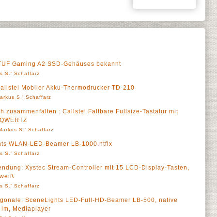
s TUF Gaming A2 SSD-Gehäuses bekannt
s S.' Schaffarz
Callstel Mobiler Akku-Thermodrucker TD-210
arkus S.' Schaffarz
h zusammenfalten : Callstel Faltbare Fullsize-Tastatur mit
, QWERTZ
Markus S.' Schaffarz
hts WLAN-LED-Beamer LB-1000.ntflx
s S.' Schaffarz
ndung: Xystec Stream-Controller mit 15 LCD-Display-Tasten,
 weiß
s S.' Schaffarz
iagonale: SceneLights LED-Full-HD-Beamer LB-500, native
lm, Mediaplayer