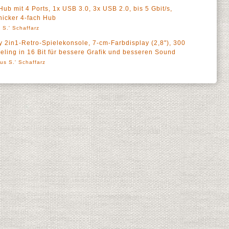
mit 4 Ports, 1x USB 3.0, 3x USB 2.0, bis 5 Gbit/s,
hicker 4-fach Hub
 S.' Schaffarz
2in1-Retro-Spielekonsole, 7-cm-Farbdisplay (2,8"), 300
eeling in 16 Bit für bessere Grafik und besseren Sound
us S.' Schaffarz