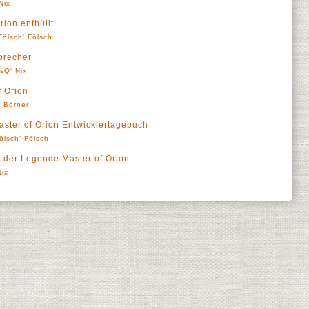
Nix
rion enthüllt
Fölsch' Fölsch
precher
sQ' Nix
f Orion
' Börner
aster of Orion Entwicklertagebuch
ölsch' Fölsch
 der Legende Master of Orion
Nix