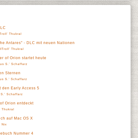
DLC
Troll' Thukral
 the Antares" - DLC mit neuen Nationen
llTroll' Thukral
r of Orion startet heute
us S.' Schaffarz
den Sternen
us S.' Schaffarz
 den Early Access 5
S.' Schaffarz
of Orion entdeckt
' Thukral
uch auf Mac OS X
 Nix
tagebuch Nummer 4