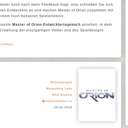
mmer noch nach mehr Feedback fragt, also schließen Sie sich
nen Entdeckern an und machen Master of Orion zusammen mit
inem noch besseren Spielerlebnis.
neueste
Master of Orion-Entwicklertagebuch
ansehen, in dem
Erstellung der einzigartigen Völker und des Spieldesigns
Schaffarz
Strategiespiel
Wargaming Labs
NGD Studios
masteroforion.eu
26.02.2016