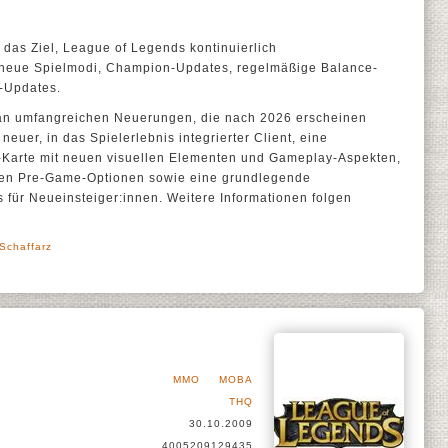
 das Ziel, League of Legends kontinuierlich
 neue Spielmodi, Champion-Updates, regelmäßige Balance-
-Updates.
 an umfangreichen Neuerungen, die nach 2026 erscheinen
neuer, in das Spielerlebnis integrierter Client, eine
r-Karte mit neuen visuellen Elementen und Gameplay-Aspekten,
en Pre-Game-Optionen sowie eine grundlegende
 für Neueinsteiger:innen. Weitere Informationen folgen
 Schaffarz
MMO
MOBA
THQ
30.10.2009
4005209129435