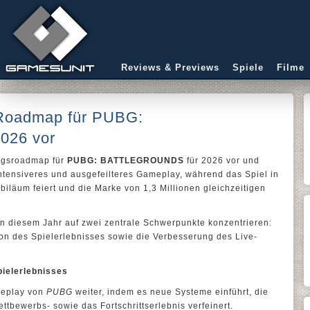
Reviews & Previews
Spiele
Filme
 Roadmap für PUBG:
26 vor
ungsroadmap für
PUBG: BATTLEGROUNDS
für 2026 vor und
 intensiveres und ausgefeilteres Gameplay, während das Spiel in
iläum feiert und die Marke von 1,3 Millionen gleichzeitigen
in diesem Jahr auf zwei zentrale Schwerpunkte konzentrieren:
on des Spielerlebnisses sowie die Verbesserung des Live-
pielerlebnisses
meplay von
PUBG
weiter, indem es neue Systeme einführt, die
ettbewerbs- sowie das Fortschrittserlebnis verfeinert.