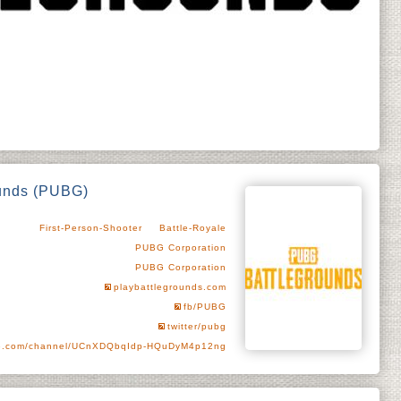
unds (PUBG)
First-Person-Shooter
Battle-Royale
PUBG Corporation
PUBG Corporation
playbattlegrounds.com
fb/PUBG
twitter/pubg
e.com/channel/UCnXDQbqIdp-HQuDyM4p12ng