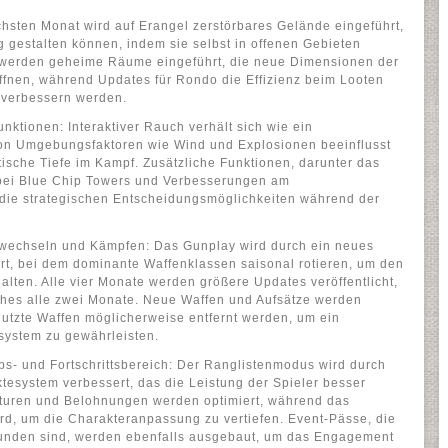
hsten Monat wird auf Erangel zerstörbares Gelände eingeführt,
gestalten können, indem sie selbst in offenen Gebieten
 werden geheime Räume eingeführt, die neue Dimensionen der
fnen, während Updates für Rondo die Effizienz beim Looten
 verbessern werden.
ktionen: Interaktiver Rauch verhält sich wie ein
von Umgebungsfaktoren wie Wind und Explosionen beeinflusst
ktische Tiefe im Kampf. Zusätzliche Funktionen, darunter das
bei Blue Chip Towers und Verbesserungen am
 die strategischen Entscheidungsmöglichkeiten während der
wechseln und Kämpfen: Das Gunplay wird durch ein neues
rt, bei dem dominante Waffenklassen saisonal rotieren, um den
lten. Alle vier Monate werden größere Updates veröffentlicht,
ches alle zwei Monate. Neue Waffen und Aufsätze werden
utzte Waffen möglicherweise entfernt werden, um ein
stem zu gewährleisten.
s- und Fortschrittsbereich: Der Ranglistenmodus wird durch
ktesystem verbessert, das die Leistung der Spieler besser
kturen und Belohnungen werden optimiert, während das
rd, um die Charakteranpassung zu vertiefen. Event-Pässe, die
unden sind, werden ebenfalls ausgebaut, um das Engagement