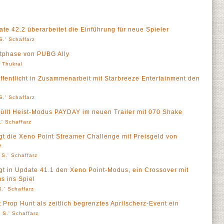
42.2 überarbeitet die Einführung für neue Spieler
S.' Schaffarz
tphase von PUBG Ally
' Thukral
ntlicht in Zusammenarbeit mit Starbreeze Entertainment den
S.' Schaffarz
t Heist-Modus PAYDAY im neuen Trailer mit 070 Shake
' Schaffarz
die Xeno Point Streamer Challenge mit Preisgeld von
e
 S.' Schaffarz
in Update 41.1 den Xeno Point-Modus, ein Crossover mit
s ins Spiel
.' Schaffarz
op Hunt als zeitlich begrenztes Aprilscherz-Event ein
 S.' Schaffarz