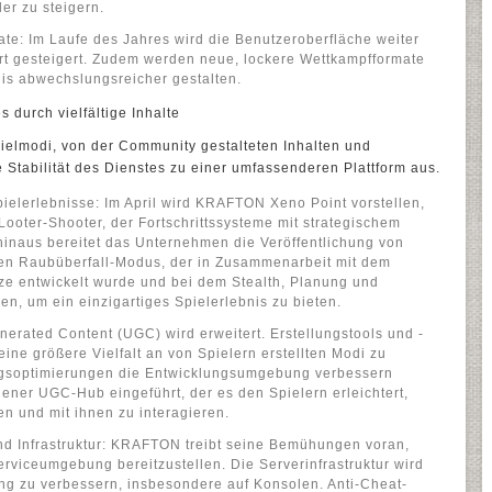
ler zu steigern.
ate: Im Laufe des Jahres wird die Benutzeroberfläche weiter
rt gesteigert. Zudem werden neue, lockere Wettkampfformate
nis abwechslungsreicher gestalten.
 durch vielfältige Inhalte
ielmodi, von der Community gestalteten Inhalten und
ie Stabilität des Dienstes zu einer umfassenderen Plattform aus.
elerlebnisse: Im April wird KRAFTON Xeno Point vorstellen,
ooter-Shooter, der Fortschrittssysteme mit strategischem
inaus bereitet das Unternehmen die Veröffentlichung von
en Raubüberfall-Modus, der in Zusammenarbeit mit dem
ze entwickelt wurde und bei dem Stealth, Planung und
n, um ein einzigartiges Spielerlebnis zu bieten.
rated Content (UGC) wird erweitert. Erstellungstools und -
ine größere Vielfalt an von Spielern erstellten Modi zu
ngsoptimierungen die Entwicklungsumgebung verbessern
ener UGC-Hub eingeführt, der es den Spielern erleichtert,
n und mit ihnen zu interagieren.
nd Infrastruktur: KRAFTON treibt seine Bemühungen voran,
erviceumgebung bereitzustellen. Die Serverinfrastruktur wird
ung zu verbessern, insbesondere auf Konsolen. Anti-Cheat-