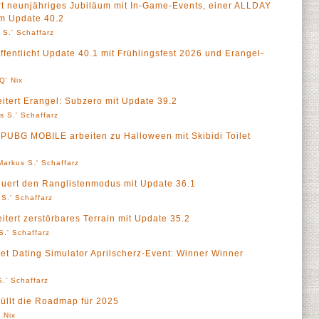
neunjähriges Jubiläum mit In-Game-Events, einer ALLDAY
m Update 40.2
 S.' Schaffarz
tlicht Update 40.1 mit Frühlingsfest 2026 und Erangel-
Q' Nix
rt Erangel: Subzero mit Update 39.2
s S.' Schaffarz
G MOBILE arbeiten zu Halloween mit Skibidi Toilet
Markus S.' Schaffarz
rt den Ranglistenmodus mit Update 36.1
S.' Schaffarz
rt zerstörbares Terrain mit Update 35.2
S.' Schaffarz
Dating Simulator Aprilscherz-Event: Winner Winner
.' Schaffarz
lt die Roadmap für 2025
 Nix