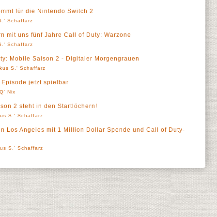
mmt für die Nintendo Switch 2
.' Schaffarz
rn mit uns fünf Jahre Call of Duty: Warzone
.' Schaffarz
Duty: Mobile Saison 2 - Digitaler Morgengrauen
kus S.' Schaffarz
e Episode jetzt spielbar
Q' Nix
son 2 steht in den Startlöchern!
us S.' Schaffarz
 in Los Angeles mit 1 Million Dollar Spende und Call of Duty-
us S.' Schaffarz