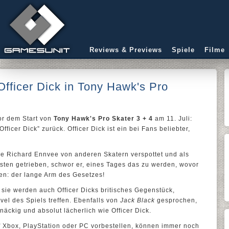
Reviews & Previews
Spiele
Filme
Officer Dick in Tony Hawk's Pro
vor dem Start von
Tony Hawk's Pro Skater 3 + 4
am 11. Juli:
fficer Dick” zurück. Officer Dick ist ein bei Fans beliebter,
de Richard Ennvee von anderen Skatern verspottet und als
sten getrieben, schwor er, eines Tages das zu werden, wovor
en: der lange Arm des Gesetzes!
 sie werden auch Officer Dicks britisches Gegenstück,
el des Spiels treffen. Ebenfalls von
Jack Black
gesprochen,
äckig und absolut lächerlich wie Officer Dick.
uf Xbox, PlayStation oder PC vorbestellen, können immer noch