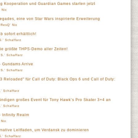
ng Kooperation und Guardian Games starten jetzt
 Nix
egades, eine von Star Wars inspirierte Erweiterung
'ResQ' Nix
 sofort erhältlich!
.' Schaffarz
ie größte THPS-Demo aller Zeiten!
S.' Schaffarz
 - Gundams Arrive
S.' Schaffarz
Reloaded" für Call of Duty: Black Ops 6 und Call of Duty:
' Schaffarz
ündigen großes Event für Tony Hawk’s Pro Skater 3+4 an
' Schaffarz
- Infinity Realm
 Nix
timative Leitfaden, um Verdansk zu dominieren
.' Schaffarz