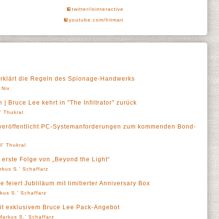
twitter/iointeractive
youtube.com/hitman
r erklärt die Regeln des Spionage-Handwerks
 Nix
| Bruce Lee kehrt in "The Infiltrator" zurück
l' Thukral
ive veröffentlicht PC-Systemanforderungen zum kommenden Bond-
ll' Thukral
ie erste Folge von „Beyond the Light“
rkus S.' Schaffarz
 feiert Jubliläum mit limitierter Anniversary Box
kus S.' Schaffarz
t exklusivem Bruce Lee Pack-Angebot
Markus S.' Schaffarz