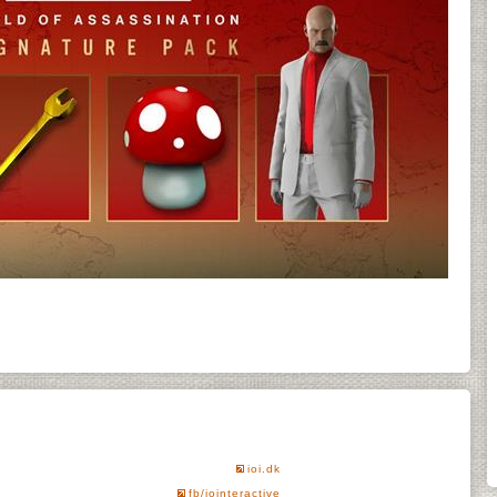
ioi.dk
fb/iointeractive