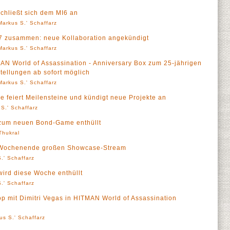
chließt sich dem MI6 an
Markus S.' Schaffarz
47 zusammen: neue Kollaboration angekündigt
Markus S.' Schaffarz
TMAN World of Assassination - Anniversary Box zum 25-jährigen
tellungen ab sofort möglich
Markus S.' Schaffarz
e feiert Meilensteine und kündigt neue Projekte an
S.' Schaffarz
er zum neuen Bond-Game enthüllt
 Thukral
am Wochenende großen Showcase-Stream
.' Schaffarz
 wird diese Woche enthüllt
.' Schaffarz
 mit Dimitri Vegas in HITMAN World of Assassination
us S.' Schaffarz