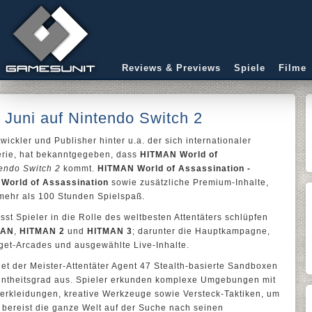
Reviews & Previews
Spiele
Filme
Juni auf Nintendo Switch 2
ickler und Publisher hinter u.a. der sich internationaler
erie, hat bekanntgegeben, dass
HITMAN World of
endo Switch 2
kommt.
HITMAN World of Assassination -
World of Assassination
sowie zusätzliche Premium-Inhalte,
 mehr als 100 Stunden Spielspaß.
sst Spieler in die Rolle des weltbesten Attentäters schlüpfen
MAN
,
HITMAN 2
und
HITMAN 3
; darunter die Hauptkampagne,
rget-Arcades und ausgewählte Live-Inhalte.
et der Meister-Attentäter Agent 47 Stealth-basierte Sandboxen
nntheitsgrad aus. Spieler erkunden komplexe Umgebungen mit
n Verkleidungen, kreative Werkzeuge sowie Versteck-Taktiken, um
t bereist die ganze Welt auf der Suche nach seinen