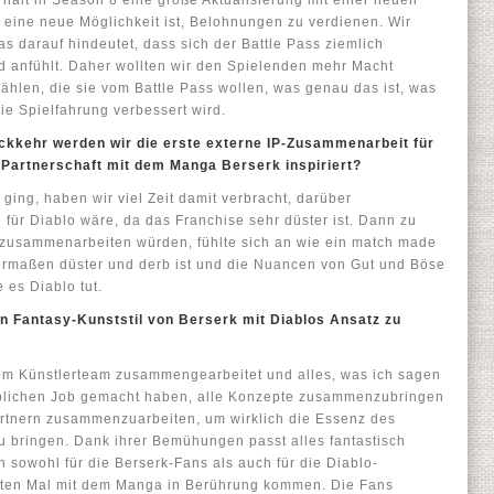
rhält in Season 8 eine große Aktualisierung mit einer neuen
 eine neue Möglichkeit ist, Belohnungen zu verdienen. Wir
s darauf hindeutet, dass sich der Battle Pass ziemlich
nd anfühlt. Daher wollten wir den Spielenden mehr Macht
hlen, die sie vom Battle Pass wollen, was genau das ist, was
ie Spielfahrung verbessert wird.
ckkehr werden wir die erste externe IP-Zusammenarbeit für
 Partnerschaft mit dem Manga Berserk inspiriert?
 ging, haben wir viel Zeit damit verbracht, darüber
für Diablo wäre, da das Franchise sehr düster ist. Dann zu
k zusammenarbeiten würden, fühlte sich an wie ein match made
ermaßen düster und derb ist und die Nuancen von Gut und Böse
 es Diablo tut.
en Fantasy-Kunststil von Berserk mit Diablos Ansatz zu
dem Künstlerteam zusammengearbeitet und alles, was ich sagen
aublichen Job gemacht haben, alle Konzepte zusammenzubringen
rtnern zusammenzuarbeiten, um wirklich die Essenz des
u bringen. Dank ihrer Bemühungen passt alles fantastisch
 sowohl für die Berserk-Fans als auch für die Diablo-
rsten Mal mit dem Manga in Berührung kommen. Die Fans