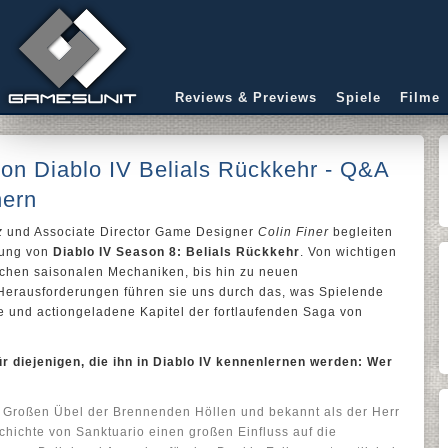
Reviews & Previews
Spiele
Filme
von Diablo IV Belials Rückkehr - Q&A
nern
z
und Associate Director Game Designer
Colin Finer
begleiten
dung von
Diablo IV Season 8: Belials Rückkehr
. Von wichtigen
chen saisonalen Mechaniken, bis hin zu neuen
rausforderungen führen sie uns durch das, was Spielende
ere und actiongeladene Kapitel der fortlaufenden Saga von
Für diejenigen, die ihn in Diablo IV kennenlernen werden: Wer
ben Großen Übel der Brennenden Höllen und bekannt als der Herr
chichte von Sanktuario einen großen Einfluss auf die