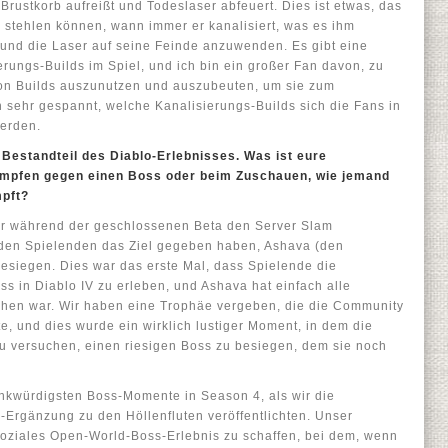
rustkorb aufreißt und Todeslaser abfeuert. Dies ist etwas, das
stehlen können, wann immer er kanalisiert, was es ihm
 und die Laser auf seine Feinde anzuwenden. Es gibt eine
erungs-Builds im Spiel, und ich bin ein großer Fan davon, zu
 von Builds auszunutzen und auszubeuten, um sie zum
n sehr gespannt, welche Kanalisierungs-Builds sich die Fans in
werden.
 Bestandteil des Diablo-Erlebnisses. Was ist eure
mpfen gegen einen Boss oder beim Zuschauen, wie jemand
mpft?
wir während der geschlossenen Beta den Server Slam
r den Spielenden das Ziel gegeben haben, Ashava (den
besiegen. Dies war das erste Mal, dass Spielende die
ss in Diablo IV zu erleben, und Ashava hat einfach alle
sehen war. Wir haben eine Trophäe vergeben, die die Community
, und dies wurde ein wirklich lustiger Moment, in dem die
versuchen, einen riesigen Boss zu besiegen, dem sie noch
enkwürdigsten Boss-Momente in Season 4, als wir die
-Ergänzung zu den Höllenfluten veröffentlichten. Unser
 soziales Open-World-Boss-Erlebnis zu schaffen, bei dem, wenn