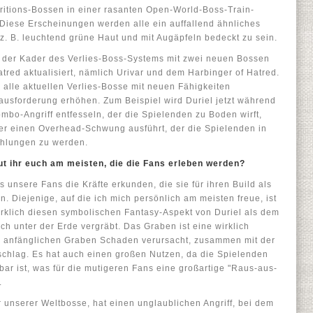
itions-Bossen in einer rasanten Open-World-Boss-Train-
iese Erscheinungen werden alle ein auffallend ähnliches
z. B. leuchtend grüne Haut und mit Augäpfeln bedeckt zu sein.
h der Kader des Verlies-Boss-Systems mit zwei neuen Bossen
tred aktualisiert, nämlich Urivar und dem Harbinger of Hatred.
 alle aktuellen Verlies-Bosse mit neuen Fähigkeiten
rausforderung erhöhen. Zum Beispiel wird Duriel jetzt während
o-Angriff entfesseln, der die Spielenden zu Boden wirft,
 er einen Overhead-Schwung ausführt, der die Spielenden in
chlungen zu werden.
ut ihr euch am meisten, die die Fans erleben werden?
s unsere Fans die Kräfte erkunden, die sie für ihren Build als
 Diejenige, auf die ich mich persönlich am meisten freue, ist
wirklich diesen symbolischen Fantasy-Aspekt von Duriel als dem
ch unter der Erde vergräbt. Das Graben ist eine wirklich
im anfänglichen Graben Schaden verursacht, zusammen mit der
schlag. Es hat auch einen großen Nutzen, da die Spielenden
ar ist, was für die mutigeren Fans eine großartige "Raus-aus-
.
 unserer Weltbosse, hat einen unglaublichen Angriff, bei dem