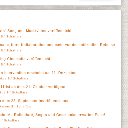
ars“ Song und Musikvideo veröffentlicht
 S.' Schaffarz
matic, Korn-Kollaboration und mehr vor dem offiziellen Release
 S.' Schaffarz
ing Cinematic veröffentlicht
 S.' Schaffarz
hen Intervention erscheint am 11. Dezember
rkus S.' Schaffarz
 11 ist ab dem 21. Oktober verfügbar
kus S.' Schaffarz
ab dem 23. September ins Höllenchaos
Markus S.' Schaffarz
ablo IV - Reliquiare, Segen und Geschenke erwarten Euch!
.' Schaffarz