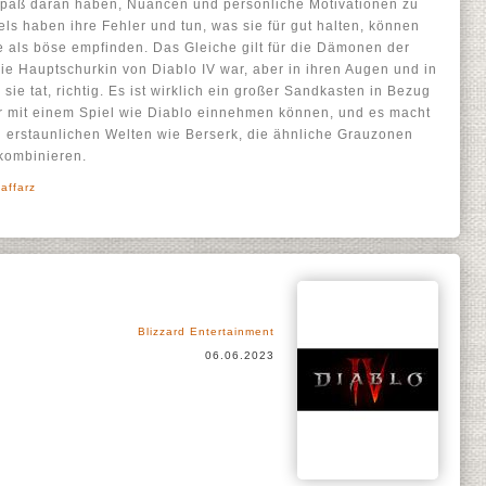
Spaß daran haben, Nuancen und persönliche Motivationen zu
ls haben ihre Fehler und tun, was sie für gut halten, können
 als böse empfinden. Das Gleiche gilt für die Dämonen der
 die Hauptschurkin von Diablo IV war, aber in ihren Augen und in
ie tat, richtig. Es ist wirklich ein großer Sandkasten in Bezug
wir mit einem Spiel wie Diablo einnehmen können, und es macht
 erstaunlichen Welten wie Berserk, die ähnliche Grauzonen
 kombinieren.
affarz
Blizzard Entertainment
06.06.2023