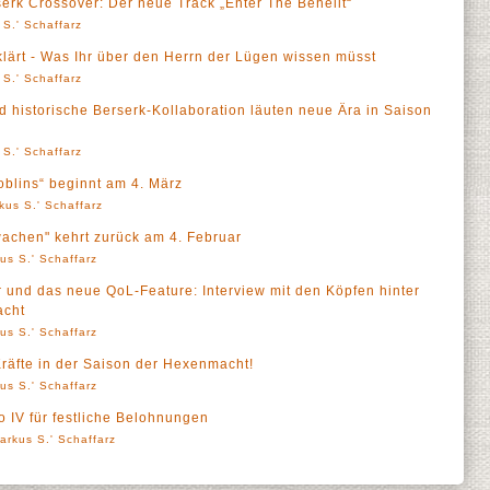
serk Crossover: Der neue Track „Enter The Behelit“
 S.' Schaffarz
klärt - Was Ihr über den Herrn der Lügen wissen müsst
 S.' Schaffarz
d historische Berserk-Kollaboration läuten neue Ära in Saison
 S.' Schaffarz
oblins“ beginnt am 4. März
kus S.' Schaffarz
wachen" kehrt zurück am 4. Februar
us S.' Schaffarz
r und das neue QoL-Feature: Interview mit den Köpfen hinter
acht
us S.' Schaffarz
Kräfte in der Saison der Hexenmacht!
us S.' Schaffarz
o IV für festliche Belohnungen
arkus S.' Schaffarz