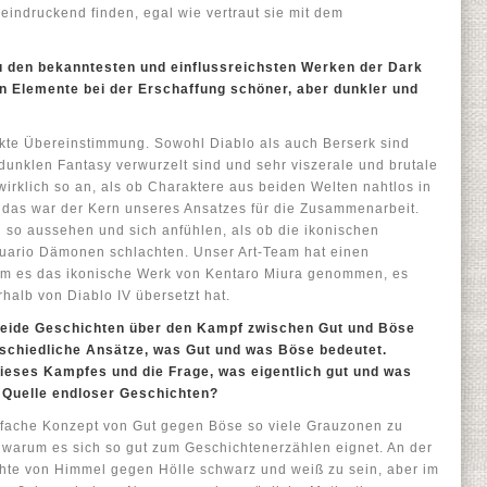
indruckend finden, egal wie vertraut sie mit dem
u den bekanntesten und einflussreichsten Werken der Dark
n Elemente bei der Erschaffung schöner, aber dunkler und
fekte Übereinstimmung. Sowohl Diablo als auch Berserk sind
n dunklen Fantasy verwurzelt sind und sehr viszerale und brutale
wirklich so an, als ob Charaktere aus beiden Welten nahtlos in
 das war der Kern unseres Ansatzes für die Zusammenarbeit.
n so aussehen und sich anfühlen, als ob die ikonischen
tuario Dämonen schlachten. Unser Art-Team hat einen
em es das ikonische Werk von Kentaro Miura genommen, es
rhalb von Diablo IV übersetzt hat.
beide Geschichten über den Kampf zwischen Gut und Böse
rschiedliche Ansätze, was Gut und was Böse bedeutet.
ieses Kampfes und die Frage, was eigentlich gut und was
e Quelle endloser Geschichten?
infache Konzept von Gut gegen Böse so viele Grauzonen zu
d, warum es sich so gut zum Geschichtenerzählen eignet. An der
chte von Himmel gegen Hölle schwarz und weiß zu sein, aber im