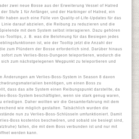
ader zwei neue Bosse aus der Erweiterung Vessel of Hatred
 der Stufe 1 für Anfänger, und der Harbinger of Hatred, ein
Wir haben auch eine Fülle von Quality-of-Life-Updates für das
r Linie darauf abzielen, die Reibung zu reduzieren und die
r Spielende mit dem System selbst interagieren. Dazu gehören
ss-Tooltips, z. B. was die Belohnung für das Besiegen jedes
blingsfunktionen ist, wie der Tooltip jetzt die Anzahl der
 die zum Plündern der Bosse erforderlich sind. Darüber hinaus
t sofort zum Verlies-Boss-Dungeon teleportieren, wodurch die
t, sich zum nächstgelegenen Wegpunkt zu teleportieren und
den Änderungen am Verlies-Boss-System in Season 8 davon
chwörungsmaterialien benötigen, um einen Boss zu
llt, dass das alte System einen Reibungspunkt darstellte, da
rlies-Boss-System beschäftigten, wenn sie stark genug waren,
u erledigen. Daher wollten wir die Gesamterfahrung mit dem
rechend wie möglich gestalten. Tatsächlich wurden die
ände nun zu Verlies-Boss-Schlüsseln umfunktioniert. Damit
lies-Boss kostenlos beschwören, und sobald sie besiegt sind,
tztruhe) fallen, die mit dem Boss verbunden ist und nur mit
ffnet werden kann.