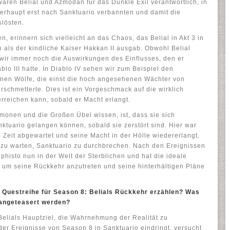
waren Belial und Azmodan für das Dunkle Exil verantwortlich, in
erhaupt erst nach Sanktuario verbannten und damit die
slösten.
en, erinnern sich vielleicht an das Chaos, das Belial in Akt 3 in
h als der kindliche Kaiser Hakkan II ausgab. Obwohl Belial
n wir immer noch die Auswirkungen des Einflusses, den er
blo III hatte. In Diablo IV sehen wir zum Beispiel den
nen Wölfe, die einst die hoch angesehenen Wächter von
rschmetterte. Dies ist ein Vorgeschmack auf die wirklich
erreichen kann, sobald er Macht erlangt.
onen und die Großen Übel wissen, ist, dass sie sich
ktuario gelangen können, sobald sie zerstört sind. Hier war
ine Zeit abgewartet und seine Macht in der Hölle wiedererlangt,
 zu warten, Sanktuario zu durchbrechen. Nach den Ereignissen
histo nun in der Welt der Sterblichen und hat die ideale
, um seine Rückkehr anzutreten und seine hinterhältigen Pläne
e Questreihe für Season 8: Belials Rückkehr erzählen? Was
 angeteasert werden?
 Belials Hauptziel, die Wahrnehmung der Realität zu
der Ereignisse von Season 8 in Sanktuario eindringt, versucht