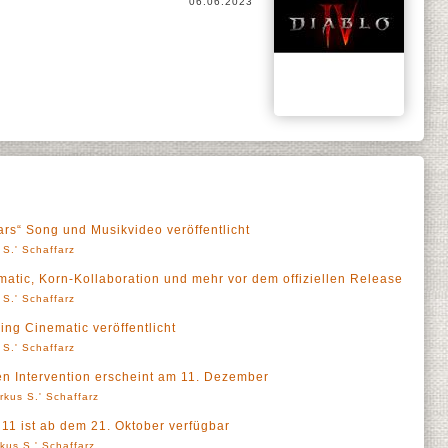
06.06.2023
ars“ Song und Musikvideo veröffentlicht
 S.' Schaffarz
matic, Korn-Kollaboration und mehr vor dem offiziellen Release
 S.' Schaffarz
ing Cinematic veröffentlicht
 S.' Schaffarz
hen Intervention erscheint am 11. Dezember
rkus S.' Schaffarz
 11 ist ab dem 21. Oktober verfügbar
kus S.' Schaffarz