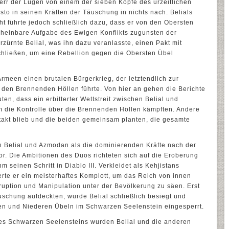
err der Lügen von einem der sieben Köpfe des urzeitlichen
sto in seinen Kräften der Täuschung in nichts nach. Belials
t führte jedoch schließlich dazu, dass er von den Obersten
scheinbare Aufgabe des Ewigen Konflikts zugunsten der
zürnte Belial, was ihn dazu veranlasste, einen Pakt mit
chließen, um eine Rebellion gegen die Obersten Übel
rmeen einen brutalen Bürgerkrieg, der letztendlich zur
den Brennenden Höllen führte. Von hier an gehen die Berichte
en, dass ein erbitterter Wettstreit zwischen Belial und
 die Kontrolle über die Brennenden Höllen kämpften. Andere
ntakt blieb und die beiden gemeinsam planten, die gesamte
 Belial und Azmodan als die dominierenden Kräfte nach der
r. Die Ambitionen des Duos richteten sich auf die Eroberung
 seinen Schritt in Diablo III. Verkleidet als Kehjistans
erte er ein meisterhaftes Komplott, um das Reich von innen
ruption und Manipulation unter der Bevölkerung zu säen. Erst
schung aufdeckten, wurde Belial schließlich besiegt und
n und Niederen Übeln im Schwarzen Seelenstein eingesperrt.
es Schwarzen Seelensteins wurden Belial und die anderen