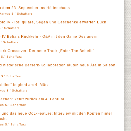
ab dem 23. September ins Höllenchaos
Markus S.' Schaffarz
ablo IV - Reliquiare, Segen und Geschenke erwarten Euch!
.' Schaffarz
o IV Belials Rückkehr - Q&A mit den Game Designern
' Schaffarz
serk Crossover: Der neue Track „Enter The Behelit“
 S.' Schaffarz
d historische Berserk-Kollaboration läuten neue Ära in Saison
 S.' Schaffarz
oblins“ beginnt am 4. März
kus S.' Schaffarz
wachen" kehrt zurück am 4. Februar
us S.' Schaffarz
r und das neue QoL-Feature: Interview mit den Köpfen hinter
acht
us S.' Schaffarz