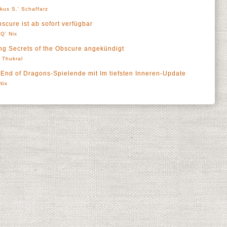
kus S.' Schaffarz
scure ist ab sofort verfügbar
Q' Nix
ung Secrets of the Obscure angekündigt
' Thukral
r End of Dragons-Spielende mit Im tiefsten Inneren-Update
Nix