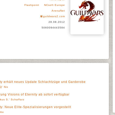
Flashpoint
NCsoft Europe
ArenaNet
guildwars2.com
28.08.2012
5060094443584
nity erhält neues Update Schlachtzüge und Garderobe
Q' Nix
ung Visions of Eternity ab sofort verfügbar
kus S.' Schaffarz
ty: Neue Elite-Spezialisierungen vorgestellt
Nix