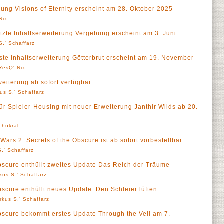
ung Visions of Eternity erscheint am 28. Oktober 2025
Nix
etzte Inhaltserweiterung Vergebung erscheint am 3. Juni
S.' Schaffarz
rste Inhaltserweiterung Götterbrut erscheint am 19. November
ResQ' Nix
weiterung ab sofort verfügbar
us S.' Schaffarz
für Spieler-Housing mit neuer Erweiterung Janthir Wilds ab 20.
 Thukral
Wars 2: Secrets of the Obscure ist ab sofort vorbestellbar
.' Schaffarz
Obscure enthüllt zweites Update Das Reich der Träume
kus S.' Schaffarz
bscure enthüllt neues Update: Den Schleier lüften
rkus S.' Schaffarz
Obscure bekommt erstes Update Through the Veil am 7.