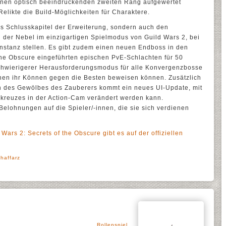
einen optisch beeindruckenden zweiten Rang aufgewertet
likte die Build-Möglichkeiten für Charaktere.
as Schlusskapitel der Erweiterung, sondern auch den
 der Nebel im einzigartigen Spielmodus von Guild Wars 2, bei
 Instanz stellen. Es gibt zudem einen neuen Endboss in den
the Obscure eingeführten epischen PvE-Schlachten für 50
 schwierigerer Herausforderungsmodus für alle Konvergenzbosse
innen ihr Können gegen die Besten beweisen können. Zusätzlich
n des Gewölbes des Zauberers kommt ein neues UI-Update, mit
kreuzes in der Action-Cam verändert werden kann.
elohnungen auf die Spieler/-innen, die sie sich verdienen
 Wars 2: Secrets of the Obscure gibt es auf der offiziellen
haffarz
Rollenspiel