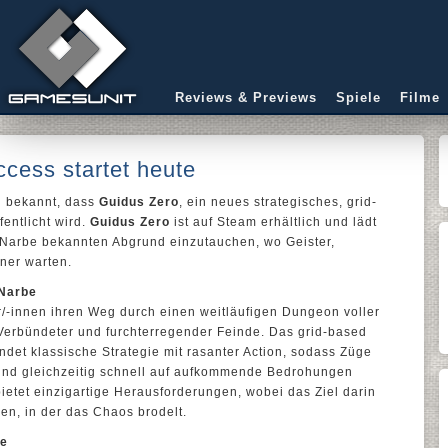
Reviews & Previews
Spiele
Filme
ccess startet heute
 bekannt, dass
Guidus Zero
, ein neues strategisches, grid-
entlicht wird.
Guidus Zero
ist auf Steam erhältlich und lädt
s Narbe bekannten Abgrund einzutauchen, wo Geister,
ner warten.
 Narbe
/-innen ihren Weg durch einen weitläufigen Dungeon voller
 Verbündeter und furchterregender Feinde. Das grid-based
et klassische Strategie mit rasanter Action, sodass Züge
und gleichzeitig schnell auf aufkommende Bedrohungen
ietet einzigartige Herausforderungen, wobei das Ziel darin
hen, in der das Chaos brodelt.
se