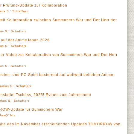
r Prüfung-Update zur Kollaboration
kus S.' Schaffarz
 mit Kollaboration zwischen Summoners War und Der Herr der
us S.' Schaffarz
l auf der AnimeJapan 2026
us S.' Schaffarz
kler-Video zur Kollaboration von Summoners War und Der Herr
us S.' Schaffarz
len- und PC-Spiel basierend auf weltweit beliebter Anime-
arkus S.' Schaffarz
staltet Tschüss, 2025!-Events zum Jahresende
rkus S.' Schaffarz
RROW-Update für Summoners War
ResQ' Nix
halte des im November erscheinenden Updates TOMORROW von