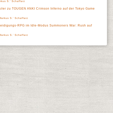
rkus S.' Schaffarz
ailer zu TOUGEN ANKI Crimson Inferno auf der Tokyo Game
Markus S.' Schaffarz
rteidigungs-RPG im Idle-Modus Summoners War: Rush auf
Markus S.' Schaffarz