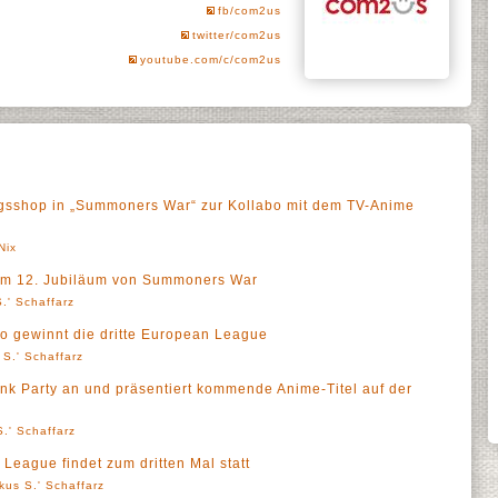
fb/com2us
twitter/com2us
youtube.com/c/com2us
gsshop in „Summoners War“ zur Kollabo mit dem TV-Anime
Nix
zum 12. Jubiläum von Summoners War
.' Schaffarz
 gewinnt die dritte European League
 S.' Schaffarz
k Party an und präsentiert kommende Anime-Titel auf der
.' Schaffarz
eague findet zum dritten Mal statt
kus S.' Schaffarz