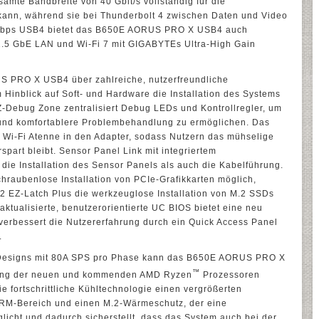
esamte Bandbreite von 40 Gbit/s vollständig für die
ann, während sie bei Thunderbolt 4 zwischen Daten und Video
0 Gbps USB4 bietet das B650E AORUS PRO X USB4 auch
2.5 GbE LAN und Wi-Fi 7 mit GIGABYTEs Ultra-High Gain
S PRO X USB4 über zahlreiche, nutzerfreundliche
 Hinblick auf Soft- und Hardware die Installation des Systems
Z-Debug Zone zentralisiert Debug LEDs und Kontrollregler, um
te und komfortablere Problembehandlung zu ermöglichen. Das
e Wi-Fi Atenne in den Adapter, sodass Nutzern das mühselige
rspart bleibt. Sensor Panel Link mit integriertem
die Installation des Sensor Panels als auch die Kabelführung.
chraubenlose Installation von PCIe-Grafikkarten möglich,
2 EZ-Latch Plus die werkzeuglose Installation von M.2 SSDs
ktualisierte, benutzerorientierte UC BIOS bietet eine neu
verbessert die Nutzererfahrung durch ein Quick Access Panel
.
 Designs mit 80A SPS pro Phase kann das B650E AORUS PRO X
™
tung der neuen und kommenden AMD Ryzen
Prozessoren
ie fortschrittliche Kühltechnologie einen vergrößerten
VRM-Bereich und einen M.2-Wärmeschutz, der eine
glicht und dadurch sicherstellt, dass das System auch bei der