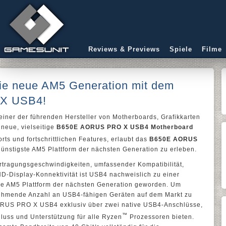
Reviews & Previews
Spiele
Filme
ie neue AM5 Generation mit dem
X USB4!
 einer der führenden Hersteller von Motherboards, Grafikkarten
neue, vielseitige
B650E AORUS PRO X USB4 Motherboard
rts und fortschrittlichen Features, erlaubt das
B650E AORUS
ünstigste AM5 Plattform der nächsten Generation zu erleben.
ertragungsgeschwindigkeiten, umfassender Kompatibilität,
-HD-Display-Konnektivität ist USB4 nachweislich zu einer
 die AM5 Plattform der nächsten Generation geworden. Um
nehmende Anzahl an USB4-fähigen Geräten auf dem Markt zu
ORUS PRO X USB4 exklusiv über zwei native USB4-Anschlüsse,
™
hluss und Unterstützung für alle Ryzen
Prozessoren bieten.