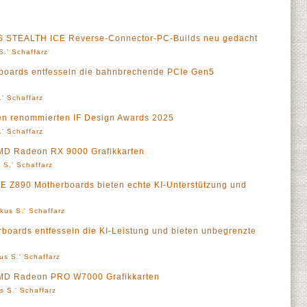
 STEALTH ICE Reverse-Connector-PC-Builds neu gedacht
S.' Schaffarz
oards entfesseln die bahnbrechende PCIe Gen5
' Schaffarz
den renommierten IF Design Awards 2025
' Schaffarz
AMD Radeon RX 9000 Grafikkarten
 S.' Schaffarz
 Z890 Motherboards bieten echte KI-Unterstützung und
kus S.' Schaffarz
ards entfesseln die KI-Leistung und bieten unbegrenzte
us S.' Schaffarz
 AMD Radeon PRO W7000 Grafikkarten
s S.' Schaffarz