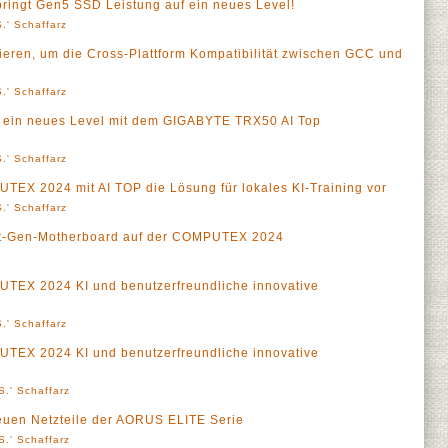
ingt Gen5 SSD Leistung auf ein neues Level!
.' Schaffarz
eren, um die Cross-Plattform Kompatibilität zwischen GCC und
.' Schaffarz
uf ein neues Level mit dem GIGABYTE TRX50 AI Top
.' Schaffarz
TEX 2024 mit AI TOP die Lösung für lokales KI-Training vor
.' Schaffarz
xt-Gen-Motherboard auf der COMPUTEX 2024
UTEX 2024 KI und benutzerfreundliche innovative
.' Schaffarz
UTEX 2024 KI und benutzerfreundliche innovative
S.' Schaffarz
neuen Netzteile der AORUS ELITE Serie
S.' Schaffarz